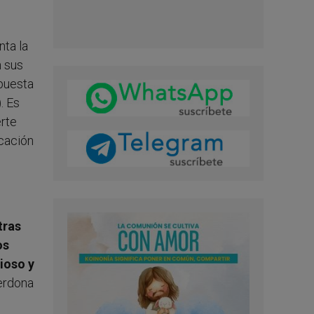
nta la
n sus
 puesta
. Es
erte
icación
tras
os
ioso y
erdona