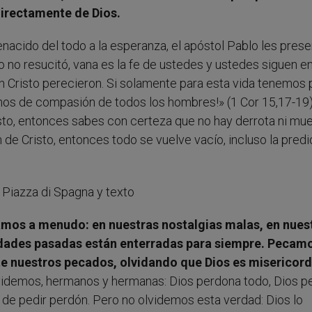
directamente de Dios.
nacido del todo a la esperanza, el apóstol Pablo les prese
to no resucitó, vana es la fe de ustedes y ustedes siguen e
n Cristo perecieron. Si solamente para esta vida tenemos
nos de compasión de todos los hombres!» (1 Cor 15,17-19)
risto, entonces sabes con certeza que no hay derrota ni mu
 de Cristo, entonces todo se vuelve vacío, incluso la pred
amos a menudo: en nuestras nostalgias malas, en nues
idades pasadas están enterradas para siempre. Pecam
e nuestros pecados, olvidando que Dios es misericord
lvidemos, hermanos y hermanas: Dios perdona todo, Dios p
e pedir perdón. Pero no olvidemos esta verdad: Dios lo