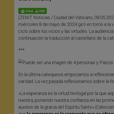
s
e
b
t
e
A
n
o
e
p
g
o
r
p
e
k
(ZENIT Noticias / Ciudad del Vaticano, 08.05.202
r
miércoles 8 de mayo de 2024 giró en torno a la vi
ciclo sobre los vicios y las virtudes. La audienc
continuación la traducción al castellano de la cat
***
En la última catequesis empezamos a reflexionar s
caridad. La vez pasada reflexionamos sobre la fe,
«La esperanza es la virtud teologal por la que as
nuestra, poniendo nuestra confianza en las prom
auxilios de la gracia del Espíritu Santo» (Catecis
que
la esperanza es la respuesta que se ofre