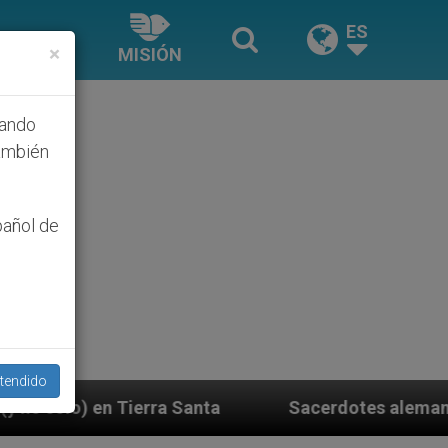
ES
×
MISIÓN
hando
ambién
pañol de
tendido
Sacerdotes alemanes fieles al Papa contestan a 