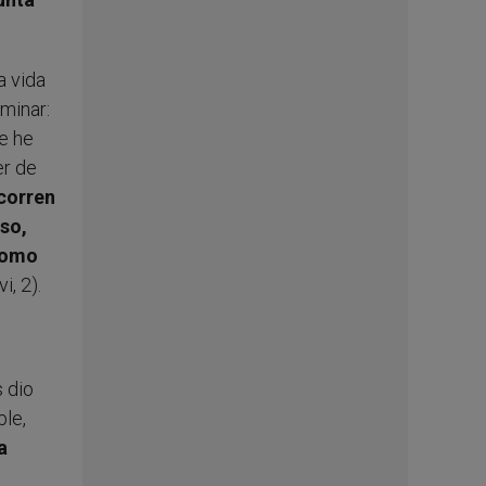
a vida
aminar:
e he
er de
 corren
so,
 como
i, 2).
s dio
ble,
a