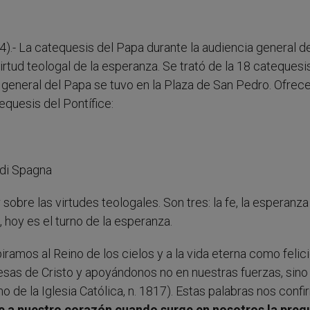
4).- La catequesis del Papa durante la audiencia general d
rtud teologal de la esperanza. Se trató de la 18 catequesi
ia general del Papa se tuvo en la Plaza de San Pedro. Ofre
equesis del Pontífice:
obre las virtudes teologales. Son tres: la fe, la esperanza 
 hoy es el turno de la esperanza.
piramos al Reino de los cielos y a la vida eterna como felic
esas de Cristo y apoyándonos no en nuestras fuerzas, sino 
mo de la Iglesia Católica, n. 1817). Estas palabras nos conf
ce a nuestro corazón cuando surge en nosotros la preg