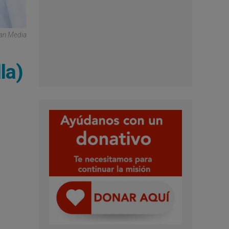
can Media
la)