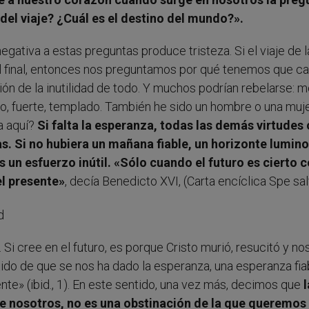
del viaje? ¿Cuál es el destino del mundo?».
tiva a estas preguntas produce tristeza. Si el viaje de l
ni al final, entonces nos preguntamos por qué tenemos que c
ón de la inutilidad de todo. Y muchos podrían rebelarse: m
sto, fuerte, templado. También he sido un hombre o una muj
a aquí?
Si falta la esperanza, todas las demás virtudes
s. Si no hubiera un mañana fiable, un horizonte lumino
 un esfuerzo inútil. «Sólo cuando el futuro es cierto
el presente»
, decía Benedicto XVI, (Carta encíclica Spe salv
 Si cree en el futuro, es porque Cristo murió, resucitó y no
ntido de que se nos ha dado la esperanza, una esperanza fia
nte» (ibid., 1). En este sentido, una vez más, decimos que
l
e nosotros, no es una obstinación de la que queremos