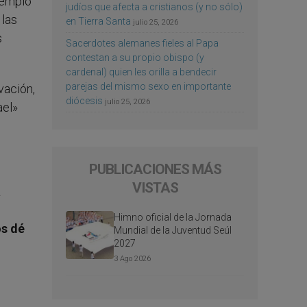
Templo
judíos que afecta a cristianos (y no sólo)
 las
en Tierra Santa
julio 25, 2026
s
Sacerdotes alemanes fieles al Papa
contestan a su propio obispo (y
cardenal) quien les orilla a bendecir
parejas del mismo sexo en importante
vación,
diócesis
julio 25, 2026
ael»
PUBLICACIONES MÁS
VISTAS
a
Himno oficial de la Jornada
os dé
Mundial de la Juventud Seúl
2027
3 Ago 2026