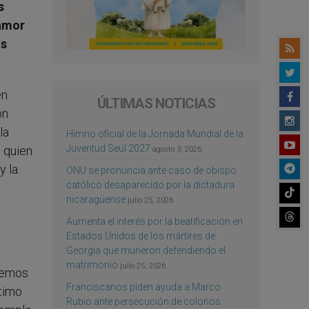
s
 amor
os
én
ÚLTIMAS NOTICIAS
on
la
Himno oficial de la Jornada Mundial de la
Juventud Seúl 2027
 quien
agosto 3, 2026
y la
ONU se pronuncia ante caso de obispo
católico desaparecido por la dictadura
nicaragüense
julio 25, 2026
Aumenta el interés por la beatificación en
Estados Unidos de los mártires de
Georgia que murieron defendiendo el
matrimonio
julio 25, 2026
semos
Franciscanos piden ayuda a Marco
ltimo
Rubio ante persecución de colonos