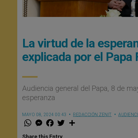
La virtud de la espera
explicada por el Papa
Audiencia general del Papa, 8 de may
esperanza
MAYO 08, 2024 00:43
REDACCIÓN ZENIT
AUDIENC
W
M
F
T
S
h
e
a
w
h
a
s
c
i
a
t
s
e
t
r
Share this Entry