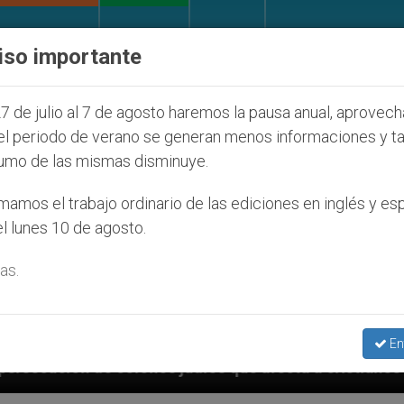
IGLESIA Y MUNDO
DOCUMENTOS
DONATIVOS
iso importante
7 de julio al 7 de agosto haremos la pausa anual, aprovec
el periodo de verano se generan menos informaciones y t
umo de las mismas disminuye.
amos el trabajo ordinario de las ediciones en inglés y es
l lunes 10 de agosto.
as.
En
que afecta a cristianos (y no sólo) en Tierra Santa