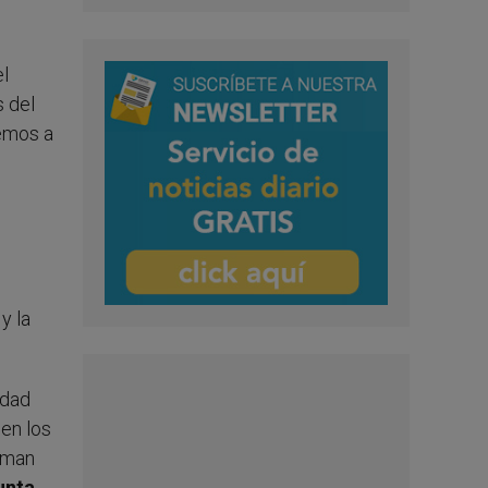
el
s del
cemos a
y la
idad
en los
irman
unta