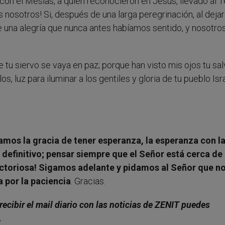
on el Mesías, a quien reconocieron en Jesús, llevado al 
s nosotros! Si, después de una larga peregrinación, al dejar
de una alegría que nunca antes habíamos sentido, y nosotro
e tu siervo se vaya en paz; porque han visto mis ojos tu sal
s, luz para iluminar a los gentiles y gloria de tu pueblo Isr
mos la gracia de tener esperanza, la esperanza con l
 definitivo; pensar siempre que el Señor está cerca de
ictoriosa! Sigamos adelante y pidamos al Señor que n
 por la paciencia
. Gracias.
recibir el mail diario con las noticias de ZENIT puedes
.