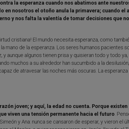
ntra la esperanza cuando nos abatimos ante nuestro
 en nosotros el otoño anula la primavera; cuando el
erno y nos falta la valentía de tomar decisiones que n
virtud cristiana! El mundo necesita esperanza, como tambi
de la mano de la esperanza. Los seres humanos pacientes s
 y aunque algunos tienen prisa y quisieran todo y todo ya, 
ando muchos a su alrededor han sucumbido a la desilusión,
capaz de atravesar las noches más oscuras. La esperanza 
orazón joven; y aquí, la edad no cuenta. Porque existen
que viven una tensión permanente hacia el futuro
. Pen
Simeón y Ana: nunca se cansaron de esperar, y vieron el ú