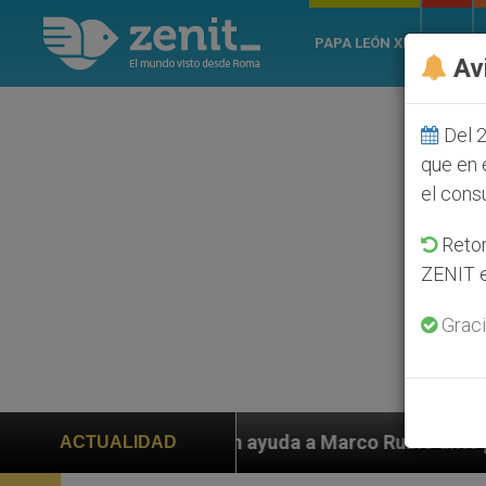
PAPA LEÓN XIV
ROMA
Av
Del 2
que en 
el cons
Retom
ZENIT e
Graci
yuda a Marco Rubio ante persecución de colonos judíos 
ACTUALIDAD