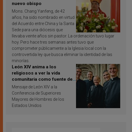
nuevo obispo
Mons. Chang Yanfeng, de 42
años, ha sido nombrado en virtud
del Acuerdo entre China y la Santa
Sede para una diócesis que
llevaba veinte años sin pastor. La ordenación tuvo lugar
hoy. Pero hace tres semanas antes tuvo que
comprometer públicamente a la Iglesia local con la
controvertida ley que busca eliminar la identidad de las
minorías.
León XIV anima a los
religiosos a ver la vida
comunitaria como fuente de
inspiración y santificación
Mensaje de León XIV a la
Conferencia de Superiores
Mayores de Hombres de los
Estados Unidos