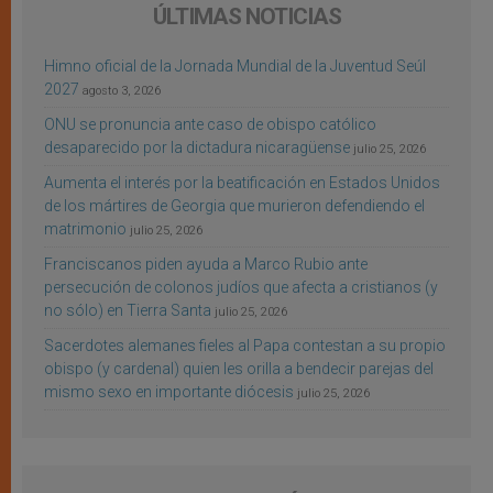
ÚLTIMAS NOTICIAS
Himno oficial de la Jornada Mundial de la Juventud Seúl
2027
agosto 3, 2026
ONU se pronuncia ante caso de obispo católico
desaparecido por la dictadura nicaragüense
julio 25, 2026
Aumenta el interés por la beatificación en Estados Unidos
de los mártires de Georgia que murieron defendiendo el
matrimonio
julio 25, 2026
Franciscanos piden ayuda a Marco Rubio ante
persecución de colonos judíos que afecta a cristianos (y
no sólo) en Tierra Santa
julio 25, 2026
Sacerdotes alemanes fieles al Papa contestan a su propio
obispo (y cardenal) quien les orilla a bendecir parejas del
mismo sexo en importante diócesis
julio 25, 2026