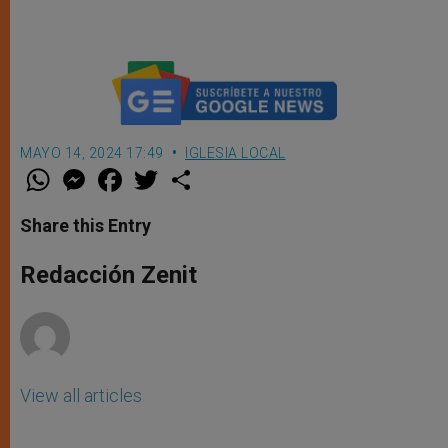
MAYO 14, 2024 17:49
IGLESIA LOCAL
W
M
F
T
S
h
e
a
w
h
a
s
c
i
a
t
s
e
t
r
Share this Entry
s
e
b
t
e
A
n
o
e
p
g
o
r
Redacción Zenit
p
e
k
r
View all articles