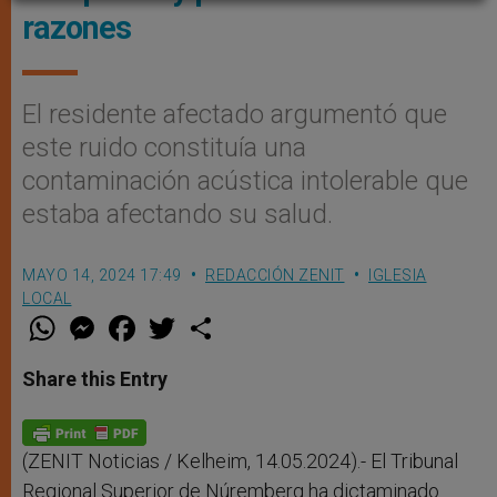
razones
El residente afectado argumentó que
este ruido constituía una
contaminación acústica intolerable que
estaba afectando su salud.
MAYO 14, 2024 17:49
REDACCIÓN ZENIT
IGLESIA
LOCAL
W
M
F
T
S
h
e
a
w
h
a
s
c
i
a
t
s
e
t
r
Share this Entry
s
e
b
t
e
A
n
o
e
p
g
o
r
p
e
k
r
(ZENIT Noticias / Kelheim, 14.05.2024).- El Tribunal
Regional Superior de Núremberg ha dictaminado