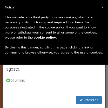
ES
Notice
×
x
Aviso importante
This website or its third party tools use cookies, which are
necessary to its functioning and required to achieve the
Del 27 de julio al 7 de agosto haremos la pausa
IGLESIA LOCAL
purposes illustrated in the cookie policy. If you want to know
anual, aprovechando que en el periodo de verano
more or withdraw your consent to all or some of the cookies,
please refer to the
cookie policy
.
se generan menos informaciones y también el
consumo de las mismas disminuye.
By closing this banner, scrolling this page, clicking a link or
continuing to browse otherwise, you agree to the use of cookies.
Retomamos el trabajo ordinario de las ediciones
en inglés y español de ZENIT el lunes 10 de
agosto.
Gracias.
Las Campanas De La Iglesia Suenan Para Marcar Eventos Litúrgicos
Y También Para Señalar El Paso Del Tiempo Foto: La Razón
Demanda a iglesia por toque de
Entendido
campanas y pierde: estas son las