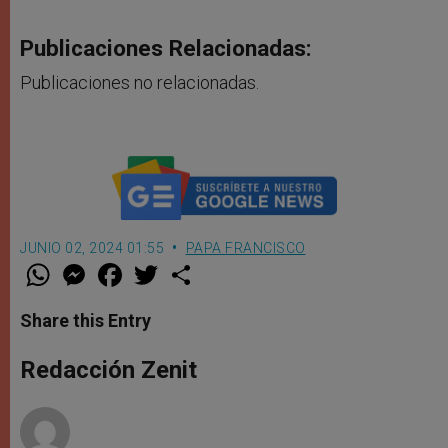
Publicaciones Relacionadas:
Publicaciones no relacionadas.
JUNIO 02, 2024 01:55
PAPA FRANCISCO
W
M
F
T
S
h
e
a
w
h
a
s
c
i
a
t
s
e
t
r
Share this Entry
s
e
b
t
e
A
n
o
e
p
g
o
r
Redacción Zenit
p
e
k
r