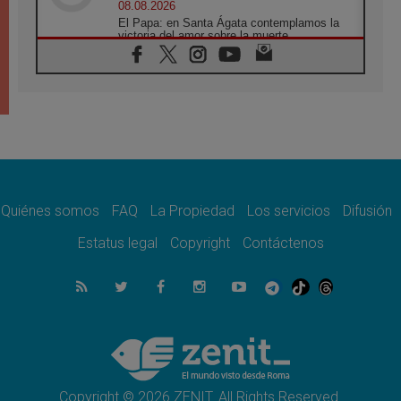
08.08.2026
El Papa: en Santa Ágata contemplamos la
victoria del amor sobre la muerte
08.08.2026
León XIV visitará el Santuario de la Madre
del Buen Consejo de Genazzano
07.08.2026
Filipinas: el Vicariato Apostólico de Calapán
se convierte en diócesis
07.08.2026
Honduras: Los desplazados invisibles de una
crisis olvidada
Quiénes somos
FAQ
La Propiedad
Los servicios
Difusión
07.08.2026
Bokalic: "En Argentina el Papa León señalará
Estatus legal
Copyright
Contáctenos
el compromiso del cristiano"
07.08.2026
La matanza de niños en Gaza no cesa: 300
muertos en 300 días
07.08.2026
Tagle: La guerra desfigura el mundo, solo la
revelación de Dios lo transfigura
Copyright © 2026 ZENIT. All Rights Reserved.