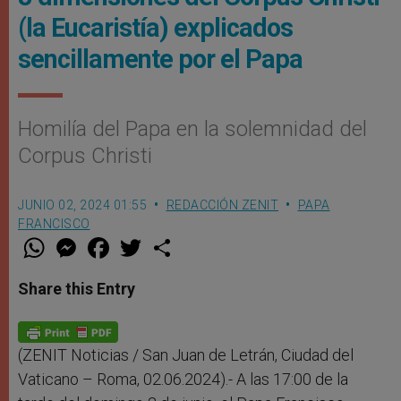
(la Eucaristía) explicados
sencillamente por el Papa
Homilía del Papa en la solemnidad del
Corpus Christi
JUNIO 02, 2024 01:55
REDACCIÓN ZENIT
PAPA
FRANCISCO
W
M
F
T
S
h
e
a
w
h
a
s
c
i
a
t
s
e
t
r
Share this Entry
s
e
b
t
e
A
n
o
e
p
g
o
r
p
e
k
r
(ZENIT Noticias / San Juan de Letrán, Ciudad del
Vaticano – Roma, 02.06.2024).- A las 17:00 de la