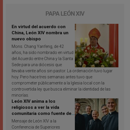
PAPA LEÓN XIV
En virtud del acuerdo con
China, León XIV nombra un
nuevo obispo
Mons. Chang Yanfeng, de 42
años, ha sido nombrado en virtud
del Acuerdo entre China y la Santa
Sede para una diócesis que
llevaba veinte años sin pastor. La ordenación tuvo lugar
hoy. Pero hace tres semanas antes tuvo que
comprometer públicamente a la Iglesia local con la
controvertida ley que busca eliminar la identidad de las
minorías.
León XIV anima a los
religiosos a ver la vida
comunitaria como fuente de
inspiración y santificación
Mensaje de León XIV a la
Conferencia de Superiores