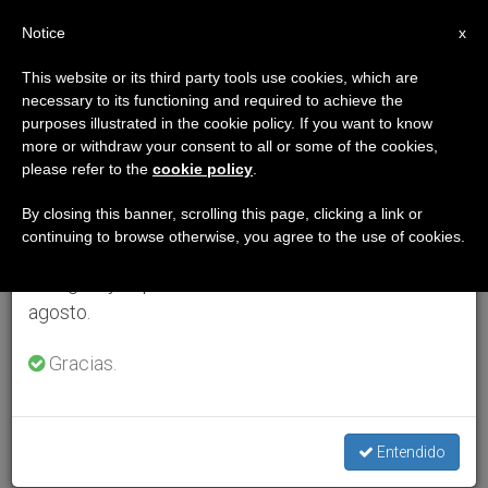
ES
Notice
×
x
Aviso importante
This website or its third party tools use cookies, which are
necessary to its functioning and required to achieve the
Del 27 de julio al 7 de agosto haremos la pausa
purposes illustrated in the cookie policy. If you want to know
anual, aprovechando que en el periodo de verano
more or withdraw your consent to all or some of the cookies,
please refer to the
cookie policy
.
se generan menos informaciones y también el
consumo de las mismas disminuye.
By closing this banner, scrolling this page, clicking a link or
continuing to browse otherwise, you agree to the use of cookies.
Retomamos el trabajo ordinario de las ediciones
en inglés y español de ZENIT el lunes 10 de
agosto.
Gracias.
Entendido