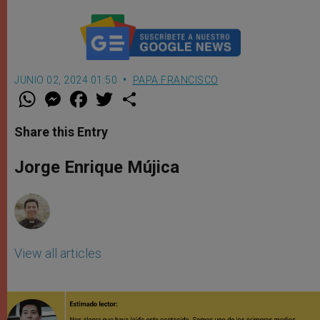
JUNIO 02, 2024 01:50
PAPA FRANCISCO
W
M
F
T
S
h
e
a
w
h
a
s
c
i
a
t
s
e
t
r
Share this Entry
s
e
b
t
e
A
n
o
e
p
g
o
r
Jorge Enrique Mújica
p
e
k
r
View all articles