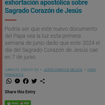
exhortación apostólica sobre
Sagrado Corazón de Jesús
Podría ser que este nuevo documento
del Papa vea la luz esta primera
semana de junio dado que este 2024 el
día del Sagrado Corazón de Jesús cae
en 7 de junio.
JUNIO 02, 2024 01:50
JORGE ENRIQUE MÚJICA
PAPA
FRANCISCO
W
M
F
T
S
h
e
a
w
h
a
s
c
i
a
t
s
e
t
r
Share this Entry
s
e
b
t
e
A
n
o
e
p
g
o
r