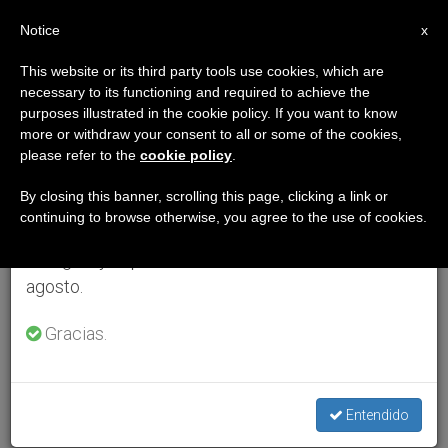
ES
Notice
×
x
Aviso importante
This website or its third party tools use cookies, which are
necessary to its functioning and required to achieve the
Del 27 de julio al 7 de agosto haremos la pausa
purposes illustrated in the cookie policy. If you want to know
anual, aprovechando que en el periodo de verano
more or withdraw your consent to all or some of the cookies,
please refer to the
cookie policy
.
se generan menos informaciones y también el
consumo de las mismas disminuye.
By closing this banner, scrolling this page, clicking a link or
continuing to browse otherwise, you agree to the use of cookies.
Retomamos el trabajo ordinario de las ediciones
en inglés y español de ZENIT el lunes 10 de
agosto.
Gracias.
Entendido