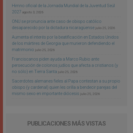
Himno oficial de la Jornada Mundial de la Juventud Seúl
2027
agosto 3, 2026
ONU se pronuncia ante caso de obispo católico
desaparecido por la dictadura nicaragüense
julio 25, 2026
Aumenta el interés por la beatificación en Estados Unidos
de los mártires de Georgia que murieron defendiendo el
matrimonio
julio 25, 2026
Franciscanos piden ayuda a Marco Rubio ante
persecución de colonos judíos que afecta a cristianos (y
no sólo) en Tierra Santa
julio 25, 2026
Sacerdotes alemanes fieles al Papa contestan a su propio
obispo (y cardenal) quien les orilla a bendecir parejas del
mismo sexo en importante diócesis
julio 25, 2026
PUBLICACIONES MÁS VISTAS