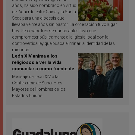
años, ha sido nombrado en virtud
del Acuerdo entre China y la Santa
Sede para una diócesis que
llevaba veinte años sin pastor. La ordenación tuvo lugar
hoy. Pero hace tres semanas antes tuvo que
comprometer públicamente a la Iglesia local con la
controvertida ley que busca eliminar la identidad de las
minorías.
León XIV anima a los
religiosos a ver la vida
comunitaria como fuente de
inspiración y santificación
Mensaje de León XIV a la
Conferencia de Superiores
Mayores de Hombres de los
Estados Unidos