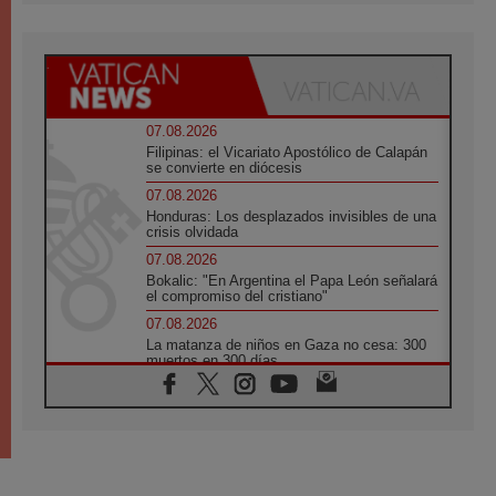
07.08.2026
Filipinas: el Vicariato Apostólico de Calapán
se convierte en diócesis
07.08.2026
Honduras: Los desplazados invisibles de una
crisis olvidada
07.08.2026
Bokalic: "En Argentina el Papa León señalará
el compromiso del cristiano"
07.08.2026
La matanza de niños en Gaza no cesa: 300
muertos en 300 días
07.08.2026
Tagle: La guerra desfigura el mundo, solo la
revelación de Dios lo transfigura
07.08.2026
Presentada la Trienal de Arte de las
Universidades Católicas: «Exercises in