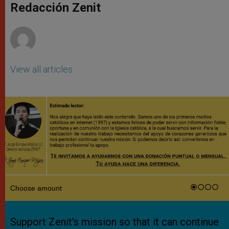
p
g
o
r
Redacción Zenit
p
e
k
r
View all articles