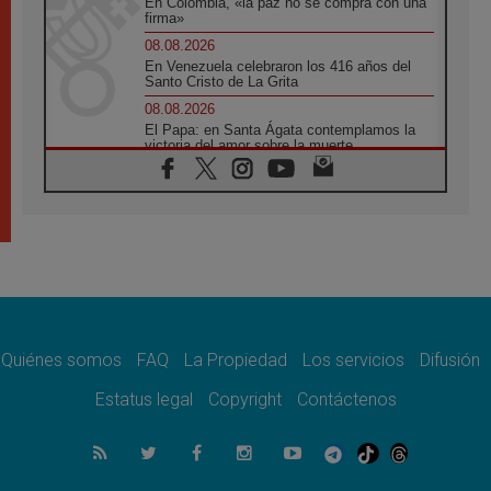
En Colombia, «la paz no se compra con una
firma»
08.08.2026
En Venezuela celebraron los 416 años del
Santo Cristo de La Grita
08.08.2026
El Papa: en Santa Ágata contemplamos la
victoria del amor sobre la muerte
08.08.2026
León XIV visitará el Santuario de la Madre
del Buen Consejo de Genazzano
07.08.2026
Filipinas: el Vicariato Apostólico de Calapán
se convierte en diócesis
07.08.2026
Honduras: Los desplazados invisibles de una
crisis olvidada
Quiénes somos
FAQ
La Propiedad
Los servicios
Difusión
07.08.2026
Bokalic: "En Argentina el Papa León señalará
Estatus legal
Copyright
Contáctenos
el compromiso del cristiano"
07.08.2026
La matanza de niños en Gaza no cesa: 300
muertos en 300 días
07.08.2026