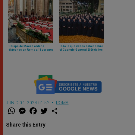
Obispo de Macao ordena
Todo lo que debes saber sobre
diáconos en Roma a 18 varones
el Capítulo General 2026 de los
del Opus Dei
legionarios de Cristo, iniciado
en Roma
JUNIO 04, 2024 01:52
ROMA
W
M
F
T
S
h
e
a
w
h
a
s
c
i
a
t
s
e
t
r
Share this Entry
s
e
b
t
e
A
n
o
e