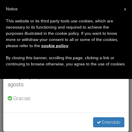
ES
Notice
×
x
Aviso importante
This website or its third party tools use cookies, which are
necessary to its functioning and required to achieve the
Del 27 de julio al 7 de agosto haremos la pausa
purposes illustrated in the cookie policy. If you want to know
anual, aprovechando que en el periodo de verano
more or withdraw your consent to all or some of the cookies,
please refer to the
cookie policy
.
se generan menos informaciones y también el
consumo de las mismas disminuye.
By closing this banner, scrolling this page, clicking a link or
continuing to browse otherwise, you agree to the use of cookies.
Retomamos el trabajo ordinario de las ediciones
en inglés y español de ZENIT el lunes 10 de
agosto.
Gracias.
Entendido