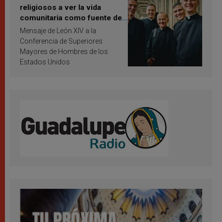
religiosos a ver la vida
comunitaria como fuente de
inspiración y santificación
Mensaje de León XIV a la
Conferencia de Superiores
Mayores de Hombres de los
Estados Unidos