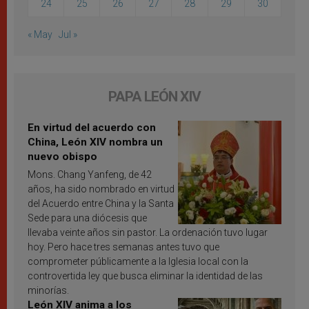
24
25
26
27
28
29
30
« May
Jul »
PAPA LEÓN XIV
En virtud del acuerdo con
China, León XIV nombra un
nuevo obispo
Mons. Chang Yanfeng, de 42
años, ha sido nombrado en virtud
del Acuerdo entre China y la Santa
Sede para una diócesis que
llevaba veinte años sin pastor. La ordenación tuvo lugar
hoy. Pero hace tres semanas antes tuvo que
comprometer públicamente a la Iglesia local con la
controvertida ley que busca eliminar la identidad de las
minorías.
León XIV anima a los