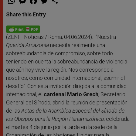
h
e
a
w
h
a
s
c
i
a
t
s
e
t
r
Share this Entry
s
e
b
t
e
A
n
o
e
p
g
o
r
p
e
k
r
(ZENIT Noticias / Roma, 04.06.2024).- “Nuestra
Querida Amazonia
necesita realmente una
sobreabundancia de compromiso, sobre todo
teniendo en cuenta la sobreabundancia de violencia
que aún hoy vive la región. Nos corresponde a
nosotros, como comunidad internacional, asumir el
desafío”. Con esta invitación dirigida a la comunidad
internacional, el
cardenal Mario Grech
, Secretario
General del Sínodo, abrió la reunión de presentación
de las
Actas de la Asamblea Especial del Sínodo de
los Obispos para la Región Panamazónica
, celebrada
el martes 4 de junio por la tarde en la sede de la
Organización de las Naciones Unidas para la