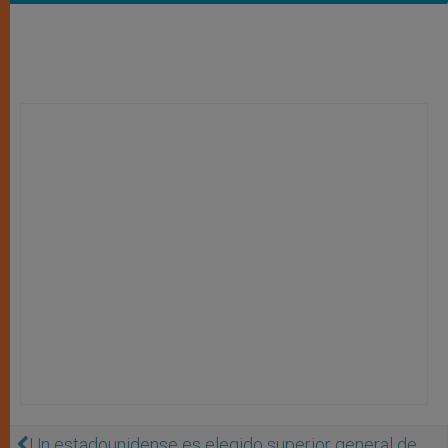
Un estadounidense es elegido superior general de