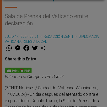
Sala de Prensa del Vaticano emite
declaración
JULIO 14, 2024 00:01
REDACCIÓN ZENIT
DIPLOMACIA
VATICANA
,
IGLESIA LOCAL
W
M
F
T
S
h
e
a
w
h
a
s
c
i
a
t
s
e
t
r
Share this Entry
s
e
b
t
e
A
n
o
e
p
g
o
r
p
e
k
r
Valentina di Giorgio y Tim Daniel
(ZENIT Noticias / Ciudad del Vaticano-Washington,
14.07.2024).- Un día después del atentado contra el
ex presidente Donald Trump, la Sala de Prensa de la