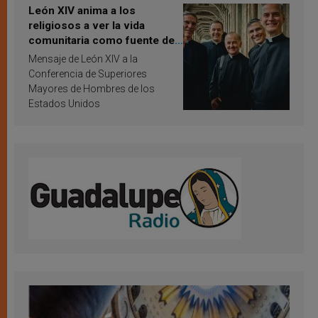
León XIV anima a los
religiosos a ver la vida
comunitaria como fuente de
inspiración y santificación
Mensaje de León XIV a la
Conferencia de Superiores
Mayores de Hombres de los
Estados Unidos