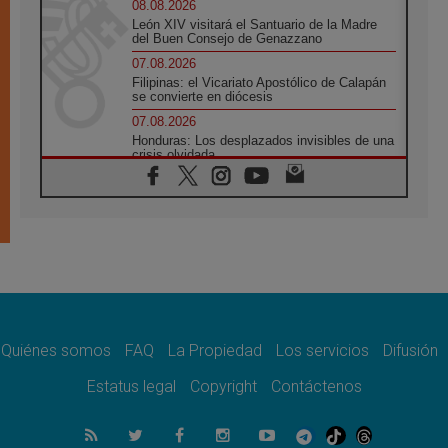
08.08.2026
León XIV visitará el Santuario de la Madre
del Buen Consejo de Genazzano
07.08.2026
Filipinas: el Vicariato Apostólico de Calapán
se convierte en diócesis
07.08.2026
Honduras: Los desplazados invisibles de una
crisis olvidada
07.08.2026
Bokalic: "En Argentina el Papa León señalará
el compromiso del cristiano"
07.08.2026
La matanza de niños en Gaza no cesa: 300
muertos en 300 días
07.08.2026
Tagle: La guerra desfigura el mundo, solo la
revelación de Dios lo transfigura
Quiénes somos
FAQ
La Propiedad
Los servicios
Difusión
07.08.2026
Presentada la Trienal de Arte de las
Estatus legal
Copyright
Contáctenos
Universidades Católicas: «Exercises in
Empathy»
07.08.2026
Fortunatus Nwachukwu: la comunicación