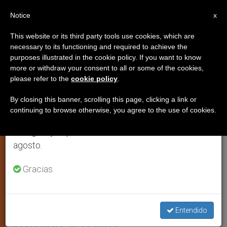
ES
Notice
×
x
Aviso importante
This website or its third party tools use cookies, which are
necessary to its functioning and required to achieve the
Del 27 de julio al 7 de agosto haremos la pausa
,
DIPLOMACIA VATICANA
IGLESIA LOCAL
purposes illustrated in the cookie policy. If you want to know
anual, aprovechando que en el periodo de verano
more or withdraw your consent to all or some of the cookies,
please refer to the
cookie policy
.
se generan menos informaciones y también el
consumo de las mismas disminuye.
By closing this banner, scrolling this page, clicking a link or
continuing to browse otherwise, you agree to the use of cookies.
Retomamos el trabajo ordinario de las ediciones
en inglés y español de ZENIT el lunes 10 de
agosto.
Gracias.
Atentado Contra El Ex Presidente Donald Trump Foto: Redes
Sociales
Vaticano se pronuncia sobre
Entendido
atentado a Trump