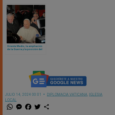
Oriente Medio, la ampliación
de la Guerra y la posición del
Papa y de la Iglesia católica
JULIO 14, 2024 00:01
DIPLOMACIA VATICANA
,
IGLESIA
LOCAL
W
M
F
T
S
h
e
a
w
h
a
s
c
i
a