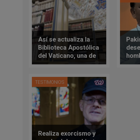
Así se actualiza la
Paki
Biblioteca Apostólica
dese
del Vaticano, una de
homb
las más importantes
cond
del mundo
TESTIMONIOS
Realiza exorcismo y