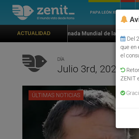
PAPA LEÓN XIV
ROMA
Av
 la Jornada Mundial de la Juventud Seúl 2027
O
ACTUALIDAD
Del 2
que en 
el cons
DÍA
Julio 3rd, 2024
Retom
ZENIT e
Graci
ÚLTIMAS NOTICIAS