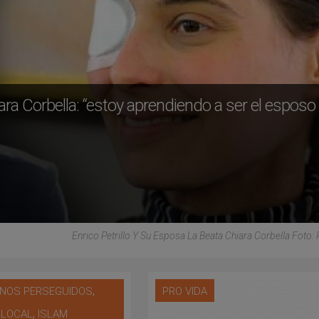
ra Corbella: “estoy aprendiendo a ser el esposo
Enrico Petrillo Y Su Esposa La Beata Chiara Corbella Foto: 
,
ANOS PERSEGUIDOS
PRO VIDA
,
A LOCAL
ISLAM