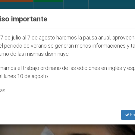
IGLESIA Y MUNDO
DOCUMENTOS
DONATIVOS
iso importante
NU se pronuncia ante caso de obispo católico desapa
7 de julio al 7 de agosto haremos la pausa anual, aprovec
el periodo de verano se generan menos informaciones y t
umo de las mismas disminuye.
amos el trabajo ordinario de las ediciones en inglés y es
l lunes 10 de agosto.
as.
En