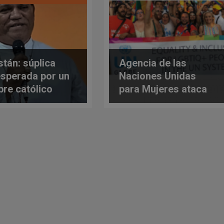
stán: súplica
Agencia de las
sperada por un
Naciones Unidas
re católico
para Mujeres ataca
enado a muerte
grupos pro vida
desde web oficial