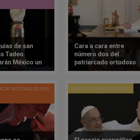
quias de san
Cara a cara entre
s Tadeo
número dos del
tarán México un
patriarcado ortodoxo
 este es el
de Moscú y el Papa:
ndario de
Fiducia Supplicans en
res
agenda
,
,
ACIA VATICANA
IGLESIA
ANGELUS
PAPA FRANCISCO