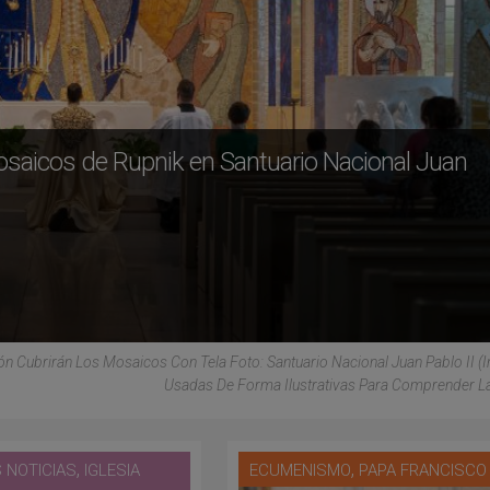
osaicos de Rupnik en Santuario Nacional Juan
n Cubrirán Los Mosaicos Con Tela Foto: Santuario Nacional Juan Pablo II 
Usadas De Forma Ilustrativas Para Comprender La
,
,
 NOTICIAS
IGLESIA
ECUMENISMO
PAPA FRANCISCO