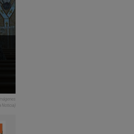
(imágenes
 Noticia)