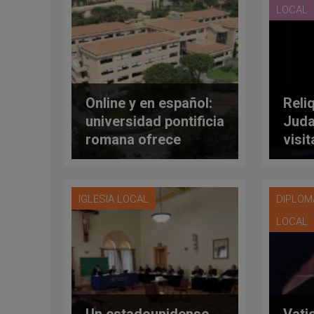
LOCAL
Online y en español:
Reli
universidad pontificia
Juda
romana ofrece
visi
licenciatura en
mes:
teología dogmática
cale
luga
IGLESIA LOCAL
DIPLOM
LOCAL