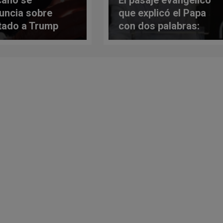
cano se
El pasaje evangélico
uncia sobre
que explicó el Papa
tado a Trump
con dos palabras:
comunión y
sobriedad