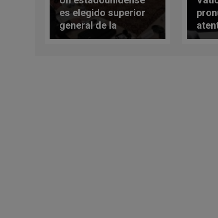
Un estadounidense
Vati
es elegido superior
pron
general de la
aten
fraternidad
tradicionalista más
importante