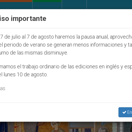
IGLESIA Y MUNDO
DOCUMENTOS
DONATIVOS
iso importante
ONU se pronuncia ante caso de obispo católico 
7 de julio al 7 de agosto haremos la pausa anual, aprovec
el periodo de verano se generan menos informaciones y t
umo de las mismas disminuye.
amos el trabajo ordinario de las ediciones en inglés y es
l lunes 10 de agosto.
as.
En