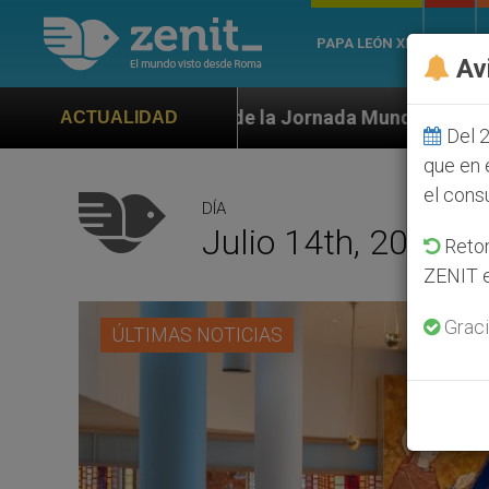
PAPA LEÓN XIV
ROMA
Av
cial de la Jornada Mundial de la Juventud Seúl 2027
ACTUALIDAD
Del 2
que en 
el cons
DÍA
Julio 14th, 2024
Retom
ZENIT e
Graci
ÚLTIMAS NOTICIAS