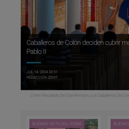
Caballeros de Colón deciden cubrir m
Pablo II
JUL 14, 2024 23:51
REDACCIÓN ZENIT
Como Resultado De Esta Revisión, Los Caballeros De Coló
,
BUENAS NOTICIAS
ROMA
BUENAS