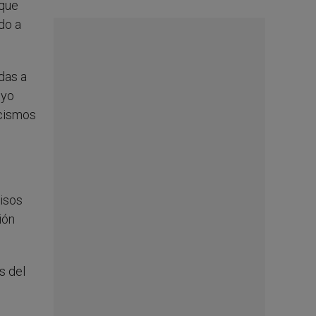
 que
do a
das a
oyo
rcismos
misos
ión
s del