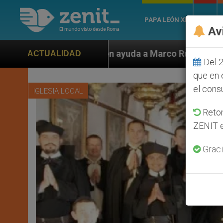
PAPA LEÓN XIV
ROMA
Av
 ayuda a Marco Rubio ante persecución de colonos judí
ACTUALIDAD
Del 2
que en 
el cons
IGLESIA LOCAL
Retom
ZENIT e
Graci