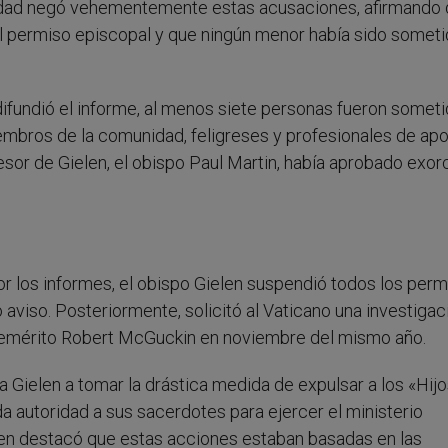
nidad negó vehementemente estas acusaciones, afirmando
l permiso episcopal y que ningún menor había sido someti
fundió el informe, al menos siete personas fueron someti
mbros de la comunidad, feligreses y profesionales de ap
esor de Gielen, el obispo Paul Martin, había aprobado exo
r los informes, el obispo Gielen suspendió todos los per
viso. Posteriormente, solicitó al Vaticano una investigac
po emérito Robert McGuckin en noviembre del mismo año.
 a Gielen a tomar la drástica medida de expulsar a los «Hijo
da autoridad a sus sacerdotes para ejercer el ministerio
ielen destacó que estas acciones estaban basadas en las