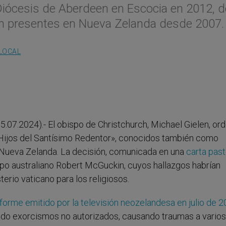
a Diócesis de Aberdeen en Escocia en 2012, 
an presentes en Nueva Zelanda desde 2007.
 LOCAL
5.07.2024).- El obispo de Christchurch, Michael Gielen, ord
a «Hijos del Santísimo Redentor», conocidos también como
n Nueva Zelanda. La decisión, comunicada en una
carta past
ispo australiano Robert McGuckin, cuyos hallazgos habrían
rio vaticano para los religiosos.
nforme emitido por la televisión neozelandesa en julio de 
ado exorcismos no autorizados, causando traumas a varios