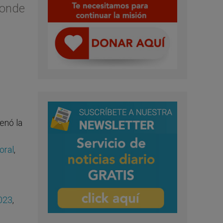
donde
enó la
oral
,
2023
,