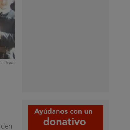
n Digital
rden