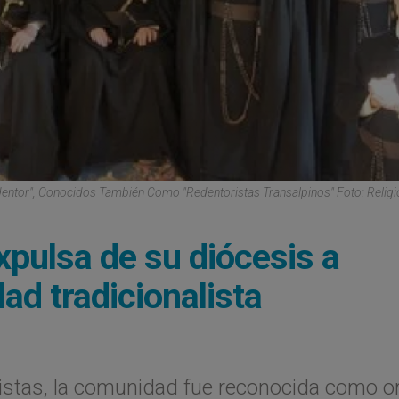
dentor", Conocidos También Como "Redentoristas Transalpinos" Foto: Religió
pulsa de su diócesis a
dad tradicionalista
vristas, la comunidad fue reconocida como o