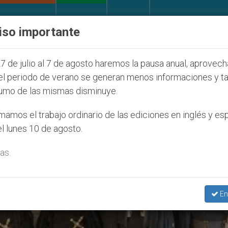
IGLESIA Y MUNDO
DOCUMENTOS
DONATIVOS
iso importante
os que afecta a cristianos (y no sólo) en Tierra Santa
7 de julio al 7 de agosto haremos la pausa anual, aprovec
el periodo de verano se generan menos informaciones y t
umo de las mismas disminuye.
amos el trabajo ordinario de las ediciones en inglés y es
l lunes 10 de agosto.
as.
En