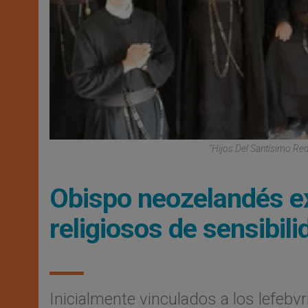
"Hijos Del Santísimo Re
Obispo neozelandés ex
religiosos de sensibili
Inicialmente vinculados a los lefeb