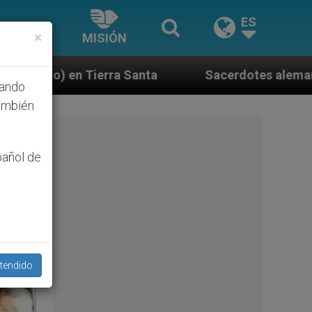
ES
×
MISIÓN
Sacerdotes alemanes fieles al Papa contestan 
hando
ambién
pañol de
tendido