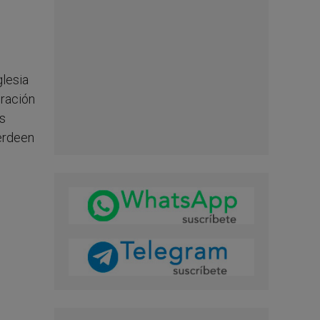
glesia
bración
os
berdeen