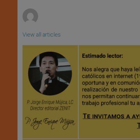
p
e
k
r
View all articles