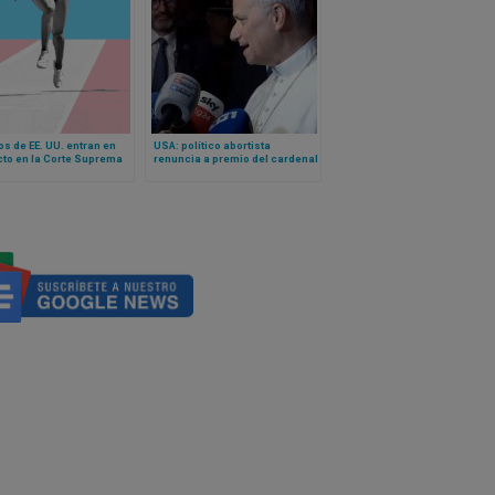
s de EE. UU. entran en
USA: político abortista
cto en la Corte Suprema
renuncia a premio del cardenal
atletas transgénero y
Cupich: Papa León interviene y
tes femeninos
arzobispo de Chicago emite
esta declaración