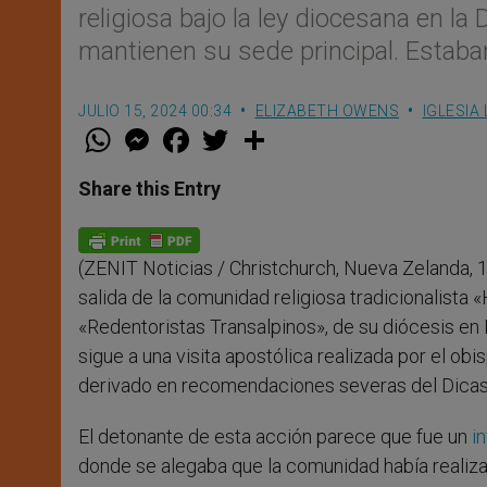
religiosa bajo la ley diocesana en l
mantienen su sede principal. Estab
JULIO 15, 2024 00:34
ELIZABETH OWENS
IGLESIA
W
M
F
T
S
h
e
a
w
h
a
s
c
i
a
t
s
e
t
r
Share this Entry
s
e
b
t
e
A
n
o
e
p
g
o
r
p
e
k
(ZENIT Noticias / Christchurch, Nueva Zelanda, 1
r
salida de la comunidad religiosa tradicionalist
«Redentoristas Transalpinos», de su diócesis e
sigue a una visita apostólica realizada por el ob
derivado en recomendaciones severas del Dicaste
El detonante de esta acción parece que fue un
i
donde se alegaba que la comunidad había realiz