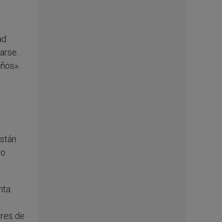
,
ad
arse.
iños».
istán
ro
nta:
ores de