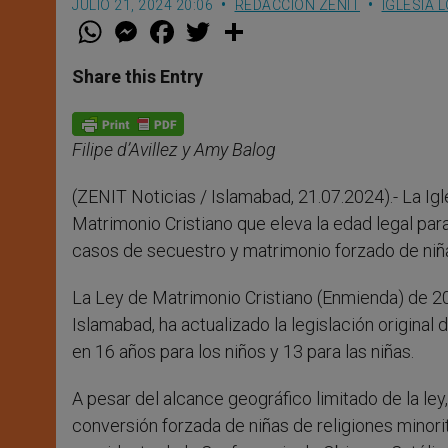
JULIO 21, 2024 20:06
REDACCIÓN ZENIT
IGLESIA 
W
M
F
T
S
h
e
a
w
h
a
s
c
i
a
t
s
e
t
r
Share this Entry
s
e
b
t
e
A
n
o
e
p
g
o
r
p
e
k
Filipe d’Avillez y Amy Balog
r
(ZENIT Noticias / Islamabad, 21.07.2024).- La Ig
Matrimonio Cristiano que eleva la edad legal para
casos de secuestro y matrimonio forzado de niña
La Ley de Matrimonio Cristiano (Enmienda) de 2024
Islamabad, ha actualizado la legislación origina
en 16 años para los niños y 13 para las niñas.
A pesar del alcance geográfico limitado de la ley,
conversión forzada de niñas de religiones minorit