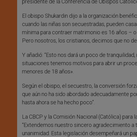
presidente de la Conferencia de Obispos Católic
El obispo Shukardin dijo a la organización benéfi
cuando las niñas son secuestradas, pueden casars
mínima para contraer matrimonio es 16 años – o
Pero nosotros, los cristianos, decimos que no de
Y añadió: “Esto nos dará un poco de tranquilidad, 
situaciones tenemos motivos para abrir un proc
menores de 18 años».
Según el obispo, el secuestro, la conversión for
que aún no ha sido abordado adecuadamente por
hasta ahora se ha hecho poco”.
La CBCP y la Comisión Nacional (Católica) para la
“Extendemos nuestro sincero agradecimiento a t
unanimidad. Esta legislación desempeñará un pap