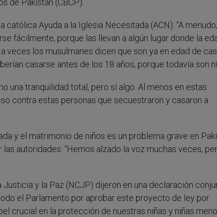
os de Pakistán (CBCP).
ca católica Ayuda a la Iglesia Necesitada (ACN): “A menudo
e fácilmente, porque las llevan a algún lugar donde la ed
 a veces los musulmanes dicen que son ya en edad de cas
berían casarse antes de los 18 años, porque todavía son n
no una tranquilidad total, pero sí algo. Al menos en estas
eso contra estas personas que secuestraron y casaron a
zada y el matrimonio de niños es un problema grave en Pak
 las autoridades: “Hemos alzado la voz muchas veces, pe
 Justicia y la Paz (NCJP) dijeron en una declaración conju
odo el Parlamento por aprobar este proyecto de ley por
el crucial en la protección de nuestras niñas y niñas men