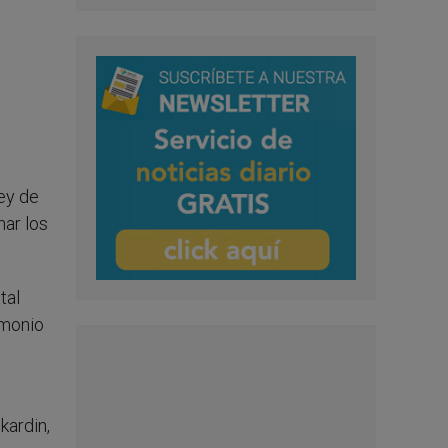
Ley de
nar los
tal
imonio
kardin,