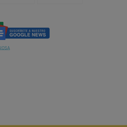
uierda arremete contra el
América Latina 2026
o
GIOSA