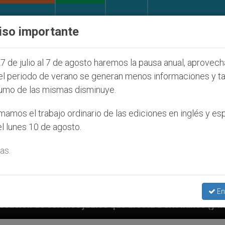
IGLESIA Y MUNDO
DOCUMENTOS
DONATIVOS
iso importante
7 de julio al 7 de agosto haremos la pausa anual, aprovec
el periodo de verano se generan menos informaciones y t
umo de las mismas disminuye.
amos el trabajo ordinario de las ediciones en inglés y es
l lunes 10 de agosto.
as.
En
s que afecta a cristianos (y no sólo) en Tierra Santa