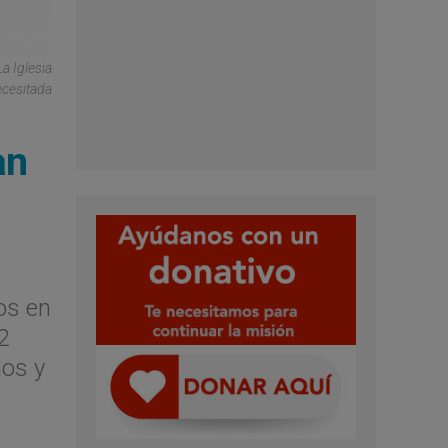
a Iglesia
cesitada
an
os en
2
ños y