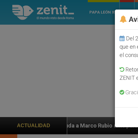
PAPA LEÓN XIV
ROMA
Av
Del 2
que en 
el cons
Retom
ZENIT e
Graci
ayuda a Marco Rubio ante persecución de colonos judío
ACTUALIDAD