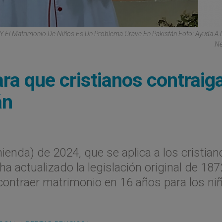
Y El Matrimonio De Niños Es Un Problema Grave En Pakistán Foto: Ayuda A L
Ne
ra que cristianos contraig
án
enda) de 2024, que se aplica a los cristian
 ha actualizado la legislación original de 187
contraer matrimonio en 16 años para los ni