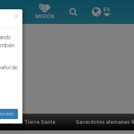
ES
×
MISIÓN
hando
ambién
pañol de
tendido
Sacerdotes alemanes fieles al Papa contestan 