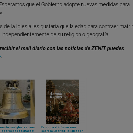
. Esperamos que el Gobierno adopte nuevas medidas para
».
s de la Iglesia les gustaría que la edad para contraer matr
, independientemente de su religión o geografía.
 recibir el mail diario con las noticias de ZENIT puedes
e
.
na de una iglesia suena
Esto dice el informe anual
ía por bebés abortados:
sobre la Libertad Religiosa en