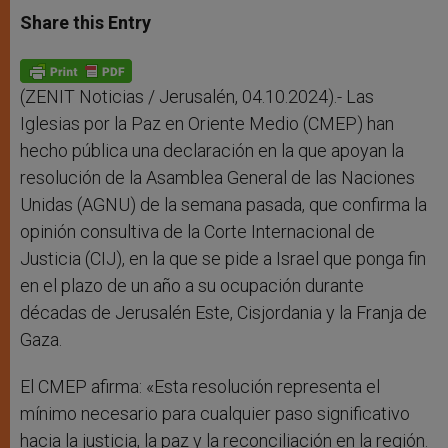
a
s
c
i
a
t
s
e
t
r
Share this Entry
s
e
b
t
e
A
n
o
e
p
g
o
r
p
e
k
r
(ZENIT Noticias / Jerusalén, 04.10.2024).- Las
Iglesias por la Paz en Oriente Medio (CMEP) han
hecho pública una declaración en la que apoyan la
resolución de la Asamblea General de las Naciones
Unidas (AGNU) de la semana pasada, que confirma la
opinión consultiva de la Corte Internacional de
Justicia (CIJ), en la que se pide a Israel que ponga fin
en el plazo de un año a su ocupación durante
décadas de Jerusalén Este, Cisjordania y la Franja de
Gaza.
El CMEP afirma: «Esta resolución representa el
mínimo necesario para cualquier paso significativo
hacia la justicia, la paz y la reconciliación en la región.