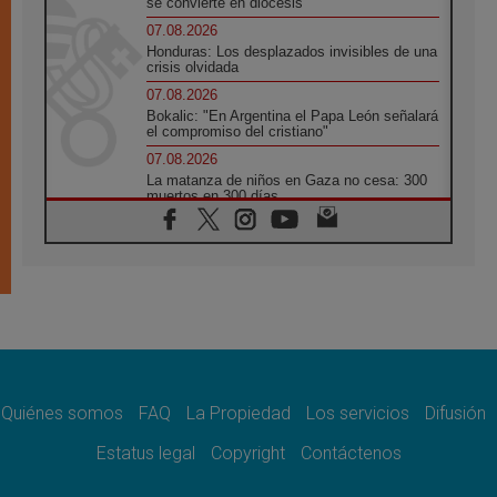
se convierte en diócesis
07.08.2026
Honduras: Los desplazados invisibles de una
crisis olvidada
07.08.2026
Bokalic: "En Argentina el Papa León señalará
el compromiso del cristiano"
07.08.2026
La matanza de niños en Gaza no cesa: 300
muertos en 300 días
07.08.2026
Tagle: La guerra desfigura el mundo, solo la
revelación de Dios lo transfigura
07.08.2026
Presentada la Trienal de Arte de las
Universidades Católicas: «Exercises in
Empathy»
07.08.2026
Fortunatus Nwachukwu: la comunicación
como misión al servicio del Evangelio
Quiénes somos
FAQ
La Propiedad
Los servicios
Difusión
07.08.2026
Estatus legal
Copyright
Contáctenos
SIGNIS 2026, dar voz a las religiosas en el
espacio público
07.08.2026