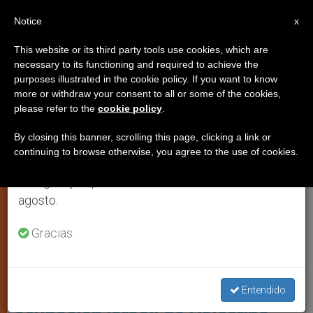
ES
Notice
×
x
Aviso importante
This website or its third party tools use cookies, which are
necessary to its functioning and required to achieve the
Del 27 de julio al 7 de agosto haremos la pausa
,
JUSTICIA Y PAZ
TIERRA SANTA
purposes illustrated in the cookie policy. If you want to know
anual, aprovechando que en el periodo de verano
more or withdraw your consent to all or some of the cookies,
please refer to the
cookie policy
.
se generan menos informaciones y también el
consumo de las mismas disminuye.
By closing this banner, scrolling this page, clicking a link or
continuing to browse otherwise, you agree to the use of cookies.
Retomamos el trabajo ordinario de las ediciones
en inglés y español de ZENIT el lunes 10 de
agosto.
Gracias.
Asamblea General De Las Naciones Unidas (AGNU) Foto: UN News
Iglesias celebra la resolución de
la ONU que pide el fin de la
Entendido