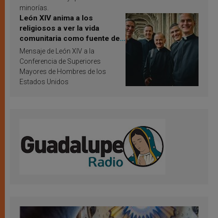
minorías.
León XIV anima a los
religiosos a ver la vida
comunitaria como fuente de
inspiración y santificación
Mensaje de León XIV a la
Conferencia de Superiores
Mayores de Hombres de los
Estados Unidos