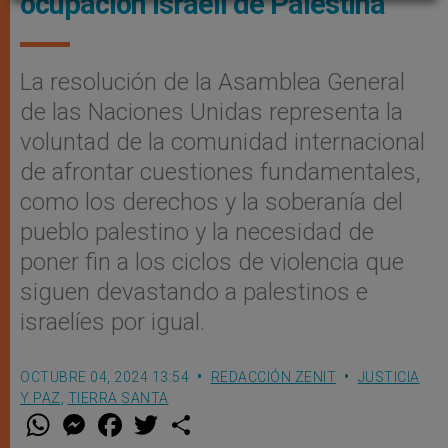
ocupación israelí de Palestina
La resolución de la Asamblea General
de las Naciones Unidas representa la
voluntad de la comunidad internacional
de afrontar cuestiones fundamentales,
como los derechos y la soberanía del
pueblo palestino y la necesidad de
poner fin a los ciclos de violencia que
siguen devastando a palestinos e
israelíes por igual.
OCTUBRE 04, 2024 13:54
REDACCIÓN ZENIT
JUSTICIA
Y PAZ
,
TIERRA SANTA
W
M
F
T
S
h
e
a
w
h