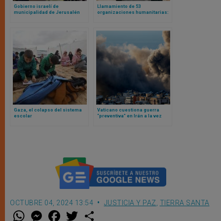
Gobierno israelí de
Llamamiento de 53
municipalidad de Jerusalén
organizaciones humanitarias:
congela cuentas a iglesia
“falsas narrativas” para
ortodoxa griega
sabotear a quienes salvan
vidas en Palestina
Gaza, el colapso del sistema
Vaticano cuestiona guerra
escolar
“preventiva” en Irán a la vez
que León XIV intensifica
llamamientos diplomáticos por
la paz
OCTUBRE 04, 2024 13:54
JUSTICIA Y PAZ
,
TIERRA SANTA
W
M
F
T
S
h
e
a
w
h