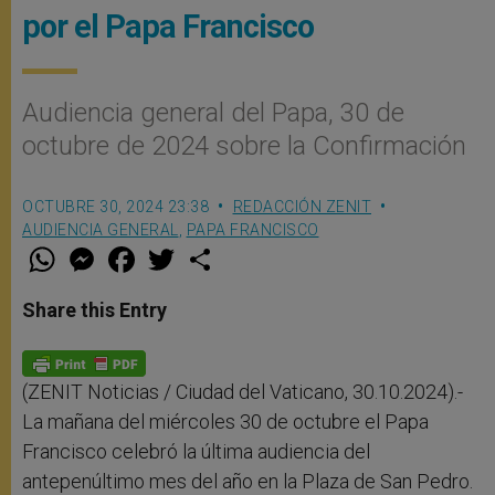
por el Papa Francisco
Audiencia general del Papa, 30 de
octubre de 2024 sobre la Confirmación
OCTUBRE 30, 2024 23:38
REDACCIÓN ZENIT
AUDIENCIA GENERAL
,
PAPA FRANCISCO
W
M
F
T
S
h
e
a
w
h
a
s
c
i
a
t
s
e
t
r
Share this Entry
s
e
b
t
e
A
n
o
e
p
g
o
r
p
e
k
r
(ZENIT Noticias / Ciudad del Vaticano, 30.10.2024).-
La mañana del miércoles 30 de octubre el Papa
Francisco celebró la última audiencia del
antepenúltimo mes del año en la Plaza de San Pedro.