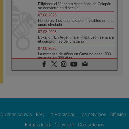
Filipinas: el Vicariato Apostólico de Calapán
se convierte en diócesis
07.08.2026
Honduras: Los desplazados invisibles de una
crisis olvidada
07.08.2026
Bokalic: "En Argentina el Papa León señalará
el compromiso del cristiano"
07.08.2026
La matanza de niños en Gaza no cesa: 300
muertos en 300 días
07.08.2026
Tagle: La guerra desfigura el mundo, solo la
revelación de Dios lo transfigura
07.08.2026
Presentada la Trienal de Arte de las
Universidades Católicas: «Exercises in
Empathy»
07.08.2026
Fortunatus Nwachukwu: la comunicación
como misión al servicio del Evangelio
Quiénes somos
FAQ
La Propiedad
Los servicios
Difusión
07.08.2026
Estatus legal
Copyright
Contáctenos
SIGNIS 2026, dar voz a las religiosas en el
espacio público