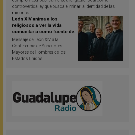
controvertida ley que busca eliminar la identidad de las
minorías.
León XIV anima a los
religiosos a ver la vida
comunitaria como fuente de
inspiración y santificación
Mensaje de León XIV a la
Conferencia de Superiores
Mayores de Hombres de los
Estados Unidos