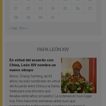
21
22
23
24
25
26
27
28
29
30
31
« Sep
Nov »
PAPA LEÓN XIV
En virtud del acuerdo con
China, León XIV nombra un
nuevo obispo
Mons. Chang Yanfeng, de 42
años, ha sido nombrado en virtud
del Acuerdo entre China y la Santa
Sede para una diócesis que
llevaba veinte años sin pastor. La ordenación tuvo lugar
hoy. Pero hace tres semanas antes tuvo que
comprometer públicamente a la Iglesia local con la