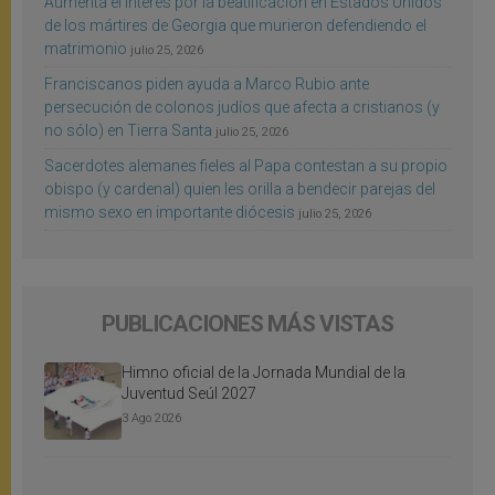
Aumenta el interés por la beatificación en Estados Unidos
de los mártires de Georgia que murieron defendiendo el
matrimonio
julio 25, 2026
Franciscanos piden ayuda a Marco Rubio ante
persecución de colonos judíos que afecta a cristianos (y
no sólo) en Tierra Santa
julio 25, 2026
Sacerdotes alemanes fieles al Papa contestan a su propio
obispo (y cardenal) quien les orilla a bendecir parejas del
mismo sexo en importante diócesis
julio 25, 2026
PUBLICACIONES MÁS VISTAS
Himno oficial de la Jornada Mundial de la
Juventud Seúl 2027
3 Ago 2026