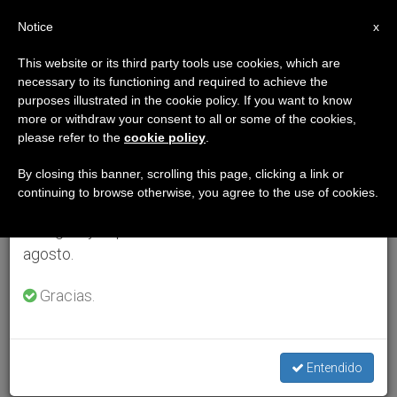
ES
Notice
×
x
Aviso importante
This website or its third party tools use cookies, which are
necessary to its functioning and required to achieve the
Del 27 de julio al 7 de agosto haremos la pausa
purposes illustrated in the cookie policy. If you want to know
anual, aprovechando que en el periodo de verano
more or withdraw your consent to all or some of the cookies,
please refer to the
cookie policy
.
se generan menos informaciones y también el
consumo de las mismas disminuye.
By closing this banner, scrolling this page, clicking a link or
continuing to browse otherwise, you agree to the use of cookies.
Retomamos el trabajo ordinario de las ediciones
en inglés y español de ZENIT el lunes 10 de
agosto.
Gracias.
Entendido