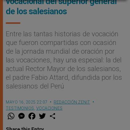
vocacional del superior general
de los salesianos
Entre las tantas historias de vocación
que fueron compartidas con ocasión
de la jornada mundial de oración por
las vocaciones, hay una especial: la del
actual Rector Mayor de los salesianos,
el padre Fabio Attard, difundida por los
salesianos del Perú
MAYO 16, 2025 22:07
REDACCIÓN ZENIT
TESTIMONIOS
,
VOCACIONES
W
M
F
T
S
h
e
a
w
h
a
s
c
i
a
t
s
e
t
r
Share this Entry