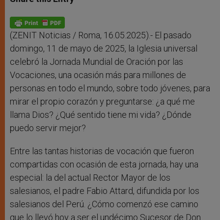
s
e
b
t
e
A
n
o
e
p
g
o
r
p
e
k
r
(ZENIT Noticias / Roma, 16.05.2025).- El pasado
domingo, 11 de mayo de 2025, la Iglesia universal
celebró la Jornada Mundial de Oración por las
Vocaciones, una ocasión más para millones de
personas en todo el mundo, sobre todo jóvenes, para
mirar el propio corazón y preguntarse: ¿a qué me
llama Dios? ¿Qué sentido tiene mi vida? ¿Dónde
puedo servir mejor?
Entre las tantas historias de vocación que fueron
compartidas con ocasión de esta jornada, hay una
especial: la del actual Rector Mayor de los
salesianos, el padre Fabio Attard, difundida por los
salesianos del Perú. ¿Cómo comenzó ese camino
que lo llevó hoy a ser el undécimo Sucesor de Don