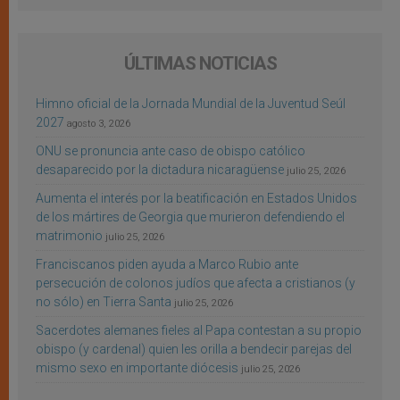
ÚLTIMAS NOTICIAS
Himno oficial de la Jornada Mundial de la Juventud Seúl
2027
agosto 3, 2026
ONU se pronuncia ante caso de obispo católico
desaparecido por la dictadura nicaragüense
julio 25, 2026
Aumenta el interés por la beatificación en Estados Unidos
de los mártires de Georgia que murieron defendiendo el
matrimonio
julio 25, 2026
Franciscanos piden ayuda a Marco Rubio ante
persecución de colonos judíos que afecta a cristianos (y
no sólo) en Tierra Santa
julio 25, 2026
Sacerdotes alemanes fieles al Papa contestan a su propio
obispo (y cardenal) quien les orilla a bendecir parejas del
mismo sexo en importante diócesis
julio 25, 2026