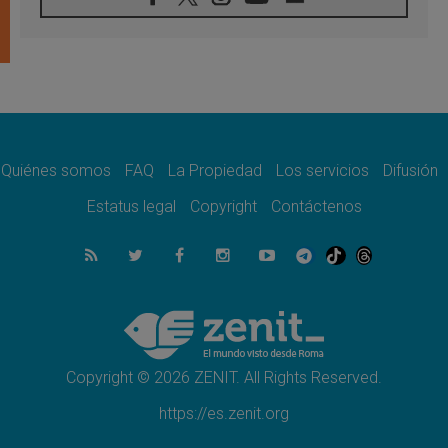
05.08.2026
Venezuela, Padre Pagniello: "En medio del
dolor, una Iglesia que no se rinde"
05.08.2026
La Fuerza del "Círculo de Héroes" con el
Papa en la Audiencia General
05.08.2026
Nuncio en Ucrania: Preocupa escuchar a
quienes bendicen la guerra
Quiénes somos
FAQ
La Propiedad
Los servicios
Difusión
05.08.2026
Estatus legal
Copyright
Contáctenos
Ucrania: Ataque masivo en Kyiv durante la
noche
05.08.2026
Colombo: "La visita del Papa a Argentina
llevará un mensaje de paz y dignidad
humana"
05.08.2026
Iglesia en Uruguay: la visita del Papa
fortalecerá la fe y la esperanza
Copyright © 2026 ZENIT. All Rights Reserved.
https://es.zenit.org