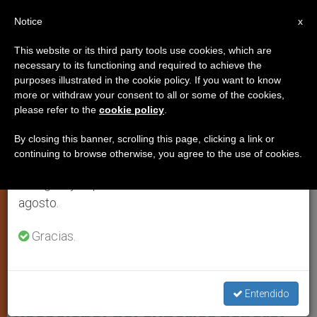
ES
Notice
×
x
Aviso importante
This website or its third party tools use cookies, which are
necessary to its functioning and required to achieve the
Del 27 de julio al 7 de agosto haremos la pausa
,
TESTIMONIOS
VOCACIONES
purposes illustrated in the cookie policy. If you want to know
anual, aprovechando que en el periodo de verano
more or withdraw your consent to all or some of the cookies,
please refer to the
cookie policy
.
se generan menos informaciones y también el
consumo de las mismas disminuye.
By closing this banner, scrolling this page, clicking a link or
continuing to browse otherwise, you agree to the use of cookies.
Retomamos el trabajo ordinario de las ediciones
en inglés y español de ZENIT el lunes 10 de
agosto.
Gracias.
Rector Mayor De Los Salesianos, El Padre Fabio Attard Foto: ANS
“Mi vocación nació viendo a un
sacerdote”: testimonio
Entendido