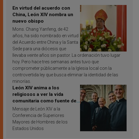
En virtud del acuerdo con
China, León XIV nombra un
nuevo obispo
Mons. Chang Yanfeng, de 42
años, ha sido nombrado en virtud
del Acuerdo entre China y la Santa
Sede para una diócesis que
llevaba veinte años sin pastor. La ordenación tuvo lugar
hoy. Pero hace tres semanas antes tuvo que
comprometer públicamente a la Iglesia local con la
controvertida ley que busca eliminar la identidad de las
minorías.
León XIV anima a los
religiosos a ver la vida
comunitaria como fuente de
inspiración y santificación
Mensaje de León XIV a la
Conferencia de Superiores
Mayores de Hombres de los
Estados Unidos