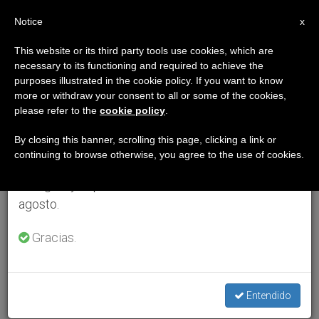
ES
Notice
×
x
Aviso importante
This website or its third party tools use cookies, which are
necessary to its functioning and required to achieve the
Del 27 de julio al 7 de agosto haremos la pausa
purposes illustrated in the cookie policy. If you want to know
anual, aprovechando que en el periodo de verano
more or withdraw your consent to all or some of the cookies,
please refer to the
cookie policy
.
se generan menos informaciones y también el
consumo de las mismas disminuye.
By closing this banner, scrolling this page, clicking a link or
continuing to browse otherwise, you agree to the use of cookies.
Retomamos el trabajo ordinario de las ediciones
en inglés y español de ZENIT el lunes 10 de
agosto.
Gracias.
Entendido