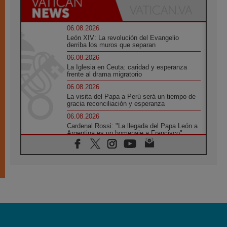
06.08.2026
León XIV: La revolución del Evangelio
derriba los muros que separan
06.08.2026
La Iglesia en Ceuta: caridad y esperanza
frente al drama migratorio
06.08.2026
La visita del Papa a Perú será un tiempo de
gracia reconciliación y esperanza
06.08.2026
Cardenal Rossi: "La llegada del Papa León a
Argentina es un homenaje a Francisco"
06.08.2026
En Asís, León XIV invita a los jóvenes a
«construir la civilización del amor»
05.08.2026
El cardenal Parolin en México: Toda la
sociedad necesita el mensaje del Evangelio
05.08.2026
Santa María la Mayor, Makrickas: La gracia
de Dios desciende sobre el mundo