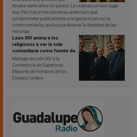
llevaba veinte años sin pastor. La ordenación tuvo lugar
hoy. Pero hace tres semanas antes tuvo que
comprometer públicamente a la Iglesia local con la
controvertida ley que busca eliminar la identidad de las
minorías.
León XIV anima a los
religiosos a ver la vida
comunitaria como fuente de
inspiración y santificación
Mensaje de León XIV a la
Conferencia de Superiores
Mayores de Hombres de los
Estados Unidos