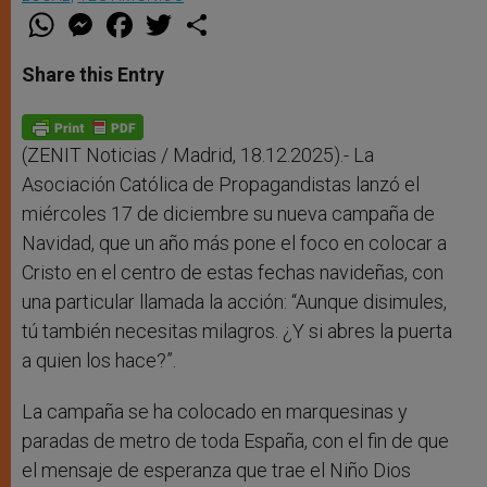
W
M
F
T
S
h
e
a
w
h
a
s
c
i
a
t
s
e
t
r
Share this Entry
s
e
b
t
e
A
n
o
e
p
g
o
r
p
e
k
r
(ZENIT Noticias / Madrid, 18.12.2025).- La
Asociación Católica de Propagandistas lanzó el
miércoles 17 de diciembre su nueva campaña de
Navidad, que un año más pone el foco en colocar a
Cristo en el centro de estas fechas navideñas, con
una particular llamada la acción: “Aunque disimules,
tú también necesitas milagros. ¿Y si abres la puerta
a quien los hace?”.
La campaña se ha colocado en marquesinas y
paradas de metro de toda España, con el fin de que
el mensaje de esperanza que trae el Niño Dios