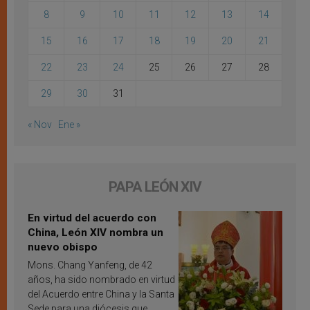
8
9
10
11
12
13
14
15
16
17
18
19
20
21
22
23
24
25
26
27
28
29
30
31
« Nov
Ene »
PAPA LEÓN XIV
En virtud del acuerdo con
China, León XIV nombra un
nuevo obispo
Mons. Chang Yanfeng, de 42
años, ha sido nombrado en virtud
del Acuerdo entre China y la Santa
Sede para una diócesis que