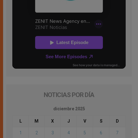
NOTICIAS POR DÍA
diciembre 2025
L
M
X
J
V
S
D
1
2
3
4
5
6
7