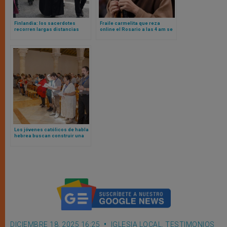
Finlandia: los sacerdotes
Fraile carmelita que reza
recorren largas distancias
online el Rosario a las 4 am se
para poder acompañar a la
convierte en el streamer más
creciente comunidad católica
visto de Brasil en 2025
Los jóvenes católicos de habla
hebrea buscan construir una
cultura de respeto y diálogo
entre las comunidades
DICIEMBRE 18, 2025 16:25
IGLESIA LOCAL
,
TESTIMONIOS