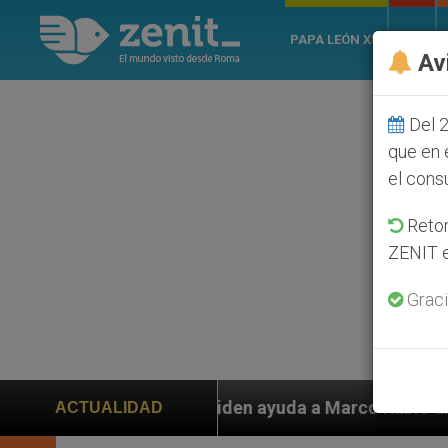
PAPA LEÓN XIV
ROMA
Av
Del 2
que en 
el cons
Retom
ZENIT e
Graci
iden ayuda a Marco Rubio ante persecución de colonos 
ACTUALIDAD