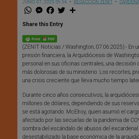
JUNIO 07, 2025 05:56
REDACCIÓN ZENIT
CARDENA
W
M
F
T
S
h
e
a
w
h
a
s
c
i
a
t
s
e
t
r
Share this Entry
s
e
b
t
e
A
n
o
e
p
g
o
r
p
e
k
(ZENIT Noticias / Washington, 07.06.2025).- En 
r
presión financiera, la Arquidiócesis de Washing
personal en sus oficinas centrales, una decisión
más dolorosas de su ministerio. Los recortes, prev
una crisis creciente que lleva mucho tiempo lat
Durante cinco años consecutivos, la arquidiócesi
millones de dólares, dependiendo de sus reserva
se está agotando. McElroy, quien asumió el carg
afectado por las secuelas de la pandemia de COV
sombra del escándalo de abusos del excardenal
desestabilizado la base económica de la arquidi