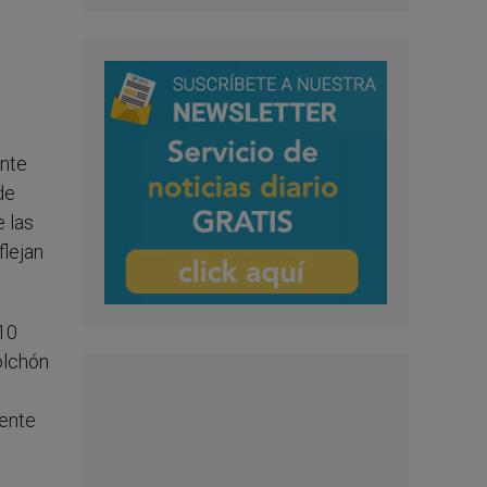
ente
de
 las
flejan
 10
olchón
tente