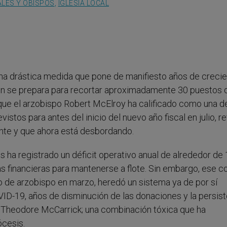
LES Y OBISPOS
,
IGLESIA LOCAL
una drástica medida que pone de manifiesto años de creci
ton se prepara para recortar aproximadamente 30 puestos 
 que el arzobispo Robert McElroy ha calificado como una de
istos para antes del inicio del nuevo año fiscal en julio, re
ente y que ahora está desbordando.
s ha registrado un déficit operativo anual de alrededor de
s financieras para mantenerse a flote. Sin embargo, ese c
o de arzobispo en marzo, heredó un sistema ya de por sí
ID-19, años de disminución de las donaciones y la persis
 Theodore McCarrick; una combinación tóxica que ha
ócesis.