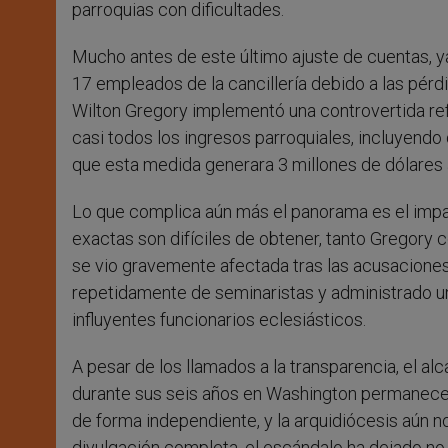
parroquias con dificultades.
Mucho antes de este último ajuste de cuentas, ya
17 empleados de la cancillería debido a las pérd
Wilton Gregory implementó una controvertida ref
casi todos los ingresos parroquiales, incluyen
que esta medida generara 3 millones de dólares a
Lo que complica aún más el panorama es el impa
exactas son difíciles de obtener, tanto Gregory
se vio gravemente afectada tras las acusacione
repetidamente de seminaristas y administrado un
influyentes funcionarios eclesiásticos.
A pesar de los llamados a la transparencia, el a
durante sus seis años en Washington permanece o
de forma independiente, y la arquidiócesis aún no
divulgación completa, el escándalo ha dejado no