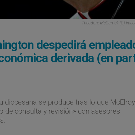
Theodore McCarrick (C) Vati
hington despedirá emplead
económica derivada (en par
arquidiocesana se produce tras lo que McElroy
o de consulta y revisión» con asesores
s.