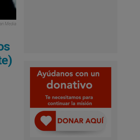
can Media
os
te)