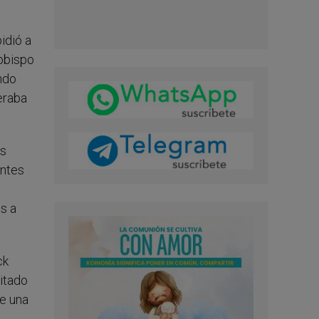
idió a
zobispo
ndo
eraba
as
antes
s a
ck
itado
de una
a