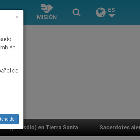
ES
×
MISIÓN
hando
ambién
pañol de
tendido
Santa
Sacerdotes alemanes fieles al Papa contes