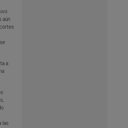
sivo
s aún
ecortes
 se
ta a
na
os
s,
do
 las