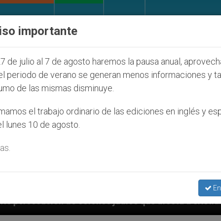
IGLESIA Y MUNDO
DOCUMENTOS
DONATIVOS
iso importante
7 de julio al 7 de agosto haremos la pausa anual, aprovec
el periodo de verano se generan menos informaciones y t
umo de las mismas disminuye.
amos el trabajo ordinario de las ediciones en inglés y es
l lunes 10 de agosto.
as.
En
judíos que afecta a cristianos (y no sólo) en Tierra 