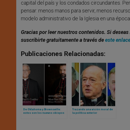
capital del país y los condados circundantes. Pe
pensar: menos manos para servir, menos recursos
modelo administrativo de la Iglesia en una época 
Gracias por leer nuestros contenidos. Si deseas 
suscribirte gratuitamente a través de
este enlac
Publicaciones Relacionadas:
De Oklahoma y Brownsville:
Trazando una visión moral de
estos son los nuevos obispos
la política exterior
elegidos para liderar el
estadounidense: texto
episcopado estadounidense
completo de la declaración de
3 cardenales estadounidenses