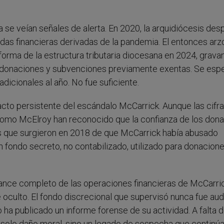
 se veían señales de alerta. En 2020, la arquidiócesis desp
idas financieras derivadas de la pandemia. El entonces ar
orma de la estructura tributaria diocesana en 2024, grava
do donaciones y subvenciones previamente exentas. Se esp
dicionales al año. No fue suficiente.
cto persistente del escándalo McCarrick. Aunque las cifr
 como McElroy han reconocido que la confianza de los don
s que surgieron en 2018 de que McCarrick había abusado
 fondo secreto, no contabilizado, utilizado para donacione
lcance completo de las operaciones financieras de McCarri
culto. El fondo discrecional que supervisó nunca fue aud
 ha publicado un informe forense de su actividad. A falta 
 solo daño moral, sino un legado de sospecha que continú