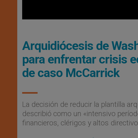
Arquidiócesis de Was
para enfrentar crisis 
de caso McCarrick
La decisión de reducir la plantilla 
describió como un «intensivo períod
financieros, clérigos y altos directivo