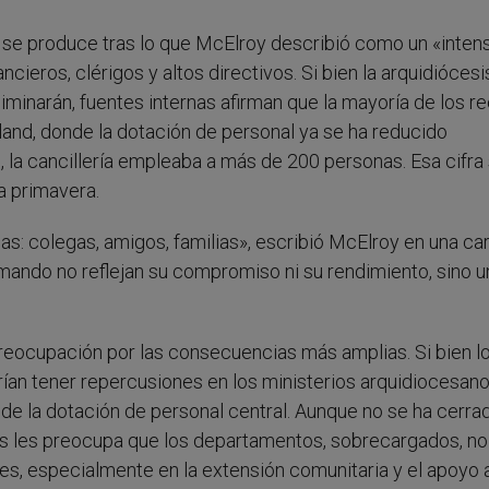
na se produce tras lo que McElroy describió como un «inten
cieros, clérigos y altos directivos. Si bien la arquidiócesi
iminarán, fuentes internas afirman que la mayoría de los r
yland, donde la dotación de personal ya se ha reducido
la cancillería empleaba a más de 200 personas. Esa cifra
a primavera.
as: colegas, amigos, familias», escribió McElroy en una car
ando no reflejan su compromiso ni su rendimiento, sino u
preocupación por las consecuencias más amplias. Si bien l
ían tener repercusiones en los ministerios arquidiocesano
e la dotación de personal central. Aunque no se ha cerra
es les preocupa que los departamentos, sobrecargados, no
es, especialmente en la extensión comunitaria y el apoyo a