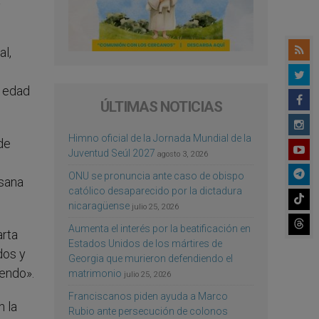
al,
a edad
ÚLTIMAS NOTICIAS
Himno oficial de la Jornada Mundial de la
de
Juventud Seúl 2027
agosto 3, 2026
ONU se pronuncia ante caso de obispo
esana
católico desaparecido por la dictadura
nicaragüense
julio 25, 2026
Aumenta el interés por la beatificación en
arta
Estados Unidos de los mártires de
dos y
Georgia que murieron defendiendo el
iendo».
matrimonio
julio 25, 2026
Franciscanos piden ayuda a Marco
 la
Rubio ante persecución de colonos