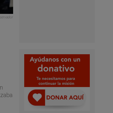
bservador
on
nzaba