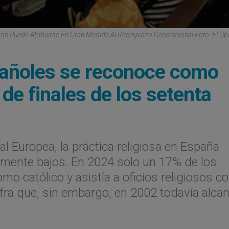
ción Puede Atribuirse En Gran Medida Al Reemplazo Generacional Foto: El O
pañoles se reconoce como
 de finales de los setenta
l Europea, la práctica religiosa en España
camente bajos. En 2024 solo un 17% de los
mo católico y asistía a oficios religiosos c
fra que, sin embargo, en 2002 todavía alca