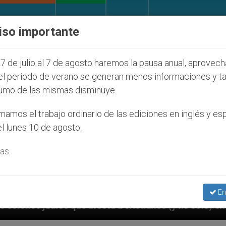
IGLESIA Y MUNDO
DOCUMENTOS
DONATIVOS
iso importante
7 de julio al 7 de agosto haremos la pausa anual, aprovec
el periodo de verano se generan menos informaciones y t
umo de las mismas disminuye.
amos el trabajo ordinario de las ediciones en inglés y es
l lunes 10 de agosto.
as.
En
cristianos (y no sólo) en Tierra Santa
Sacerdo