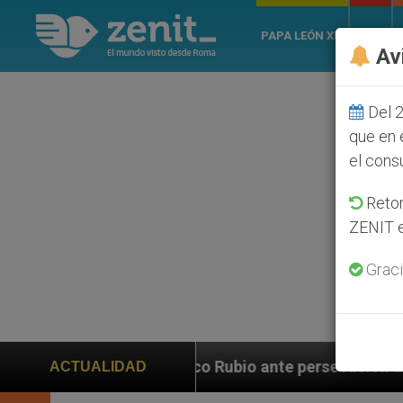
PAPA LEÓN XIV
ROMA
Av
Del 2
que en 
el cons
Retom
ZENIT e
Graci
ubio ante persecución de colonos judíos que afecta a 
ACTUALIDAD