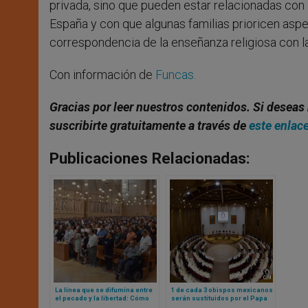
privada, sino que pueden estar relacionadas con 
España y con que algunas familias prioricen asp
correspondencia de la enseñanza religiosa con la i
Con información de
Funcas.
Gracias por leer nuestros contenidos. Si deseas 
suscribirte gratuitamente a través de
este enlac
Publicaciones Relacionadas:
La línea que se difumina entre
1 de cada 3 obispos mexicanos
el pecado y la libertad: Cómo
serán sustituidos por el Papa
se redefine la moral
León XIV entre 2026 y 2027