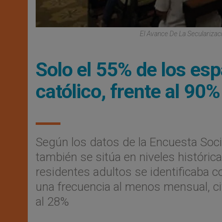
El Avance De La Seculariza
Solo el 55% de los es
católico, frente al 90%
Según los datos de la Encuesta Socia
también se sitúa en niveles históri
residentes adultos se identificaba co
una frecuencia al menos mensual, ci
al 28%