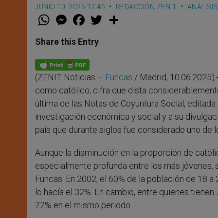
JUNIO 10, 2025 17:45
REDACCIÓN ZENIT
ANÁLISIS
W
M
F
T
S
h
e
a
w
h
a
s
c
i
a
t
s
e
t
r
Share this Entry
s
e
b
t
e
A
n
o
e
p
g
o
r
p
e
k
(ZENIT Noticias –
Funcas
/ Madrid, 10.06.2025).
r
como católico, cifra que dista considerablement
última de las Notas de Coyuntura Social, editada 
investigación económica y social y a su divulgaci
país que durante siglos fue considerado uno de l
Aunque la disminución en la proporción de católi
especialmente profunda entre los más jóvenes, s
Funcas. En 2002, el 60% de la población de 18 a 
lo hacía el 32%. En cambio, entre quienes tienen
77% en el mismo periodo.