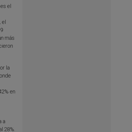
es el
 el
59
aún más
cieron
or la
ponde
 42% en
a a
al 28%.