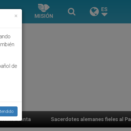
ES
×
MISIÓN
hando
ambién
pañol de
tendido
tes alemanes fieles al Papa contestan a su propio obis