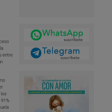
oceso
la
s entre
an
imo
er
 los
l 91%
cuela