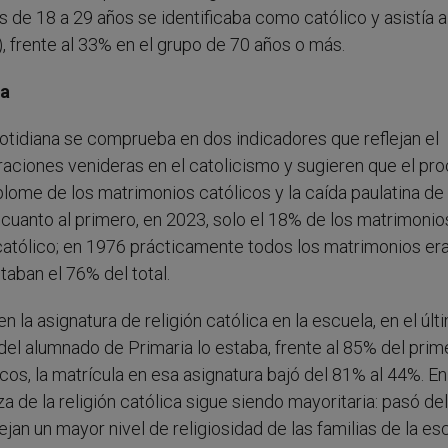
s de 18 a 29 años se identificaba como católico y asistía a
, frente al 33% en el grupo de 70 años o más.
la
a cotidiana se comprueba en dos indicadores que reflejan el
raciones venideras en el catolicismo y sugieren que el pr
plome de los matrimonios católicos y la caída paulatina de 
En cuanto al primero, en 2023, solo el 18% de los matrimonio
 católico; en 1976 prácticamente todos los matrimonios er
taban el 76% del total.
 la asignatura de religión católica en la escuela, en el últ
el alumnado de Primaria lo estaba, frente al 85% del prim
os, la matrícula en esa asignatura bajó del 81% al 44%. En
 de la religión católica sigue siendo mayoritaria: pasó de
jan un mayor nivel de religiosidad de las familias de la es