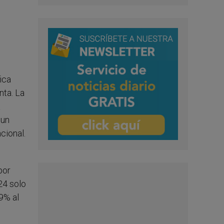
ica
nta. La
a
 un
cional.
por
24 solo
9% al