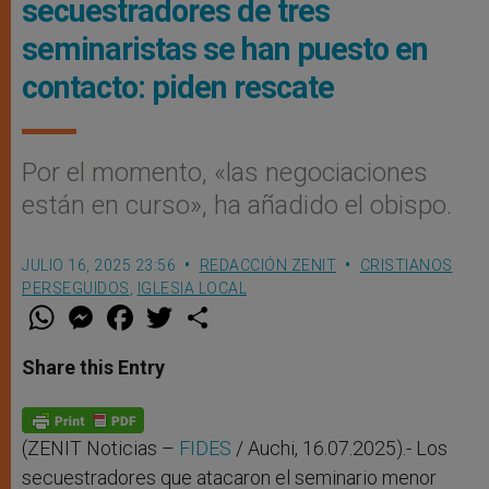
secuestradores de tres
seminaristas se han puesto en
contacto: piden rescate
Por el momento, «las negociaciones
están en curso», ha añadido el obispo.
JULIO 16, 2025 23:56
REDACCIÓN ZENIT
CRISTIANOS
PERSEGUIDOS
,
IGLESIA LOCAL
W
M
F
T
S
h
e
a
w
h
a
s
c
i
a
t
s
e
t
r
Share this Entry
s
e
b
t
e
A
n
o
e
p
g
o
r
p
e
k
r
(ZENIT Noticias –
FIDES
/ Auchi, 16.07.2025).- Los
secuestradores que atacaron el seminario menor