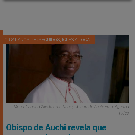
,
CRISTIANOS PERSEGUIDOS
IGLESIA LOCAL
Mons. Gabriel Ghieakhomo Dunia, Obispo De Auchi Foto: Agenzia
Fides
Obispo de Auchi revela que