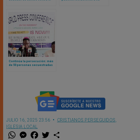
islam… ¡En España!
libertad religiosa, según nuevo
informe de Ayuda a la Iglesia
Necesitada
Continúa la persecución: más
de 50 personas secuestradas
en distritos cristianos de
Nigeria
JULIO 16, 2025 23:56
CRISTIANOS PERSEGUIDOS
,
IGLESIA LOCAL
W
M
F
T
S
h
e
a
w
h