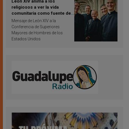
León XIV anima a los
religiosos a ver la vida
comunitaria como fuente de
inspiración y santificación
Mensaje de León XIV a la
Conferencia de Superiores
Mayores de Hombres de los
Estados Unidos