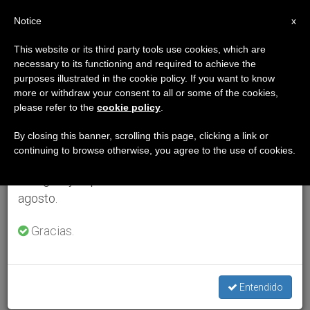
ES
Notice
×
x
Aviso importante
This website or its third party tools use cookies, which are
necessary to its functioning and required to achieve the
Del 27 de julio al 7 de agosto haremos la pausa
purposes illustrated in the cookie policy. If you want to know
anual, aprovechando que en el periodo de verano
more or withdraw your consent to all or some of the cookies,
please refer to the
cookie policy
.
se generan menos informaciones y también el
consumo de las mismas disminuye.
By closing this banner, scrolling this page, clicking a link or
continuing to browse otherwise, you agree to the use of cookies.
Retomamos el trabajo ordinario de las ediciones
en inglés y español de ZENIT el lunes 10 de
agosto.
Gracias.
Entendido