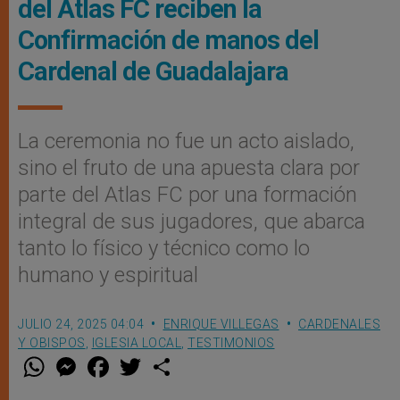
del Atlas FC reciben la
Confirmación de manos del
Cardenal de Guadalajara
La ceremonia no fue un acto aislado,
sino el fruto de una apuesta clara por
parte del Atlas FC por una formación
integral de sus jugadores, que abarca
tanto lo físico y técnico como lo
humano y espiritual
JULIO 24, 2025 04:04
ENRIQUE VILLEGAS
CARDENALES
Y OBISPOS
,
IGLESIA LOCAL
,
TESTIMONIOS
W
M
F
T
S
h
e
a
w
h
a
s
c
i
a