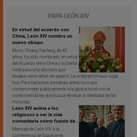
PAPA LEÓN XIV
En virtud del acuerdo con
China, León XIV nombra un
nuevo obispo
Mons. Chang Yanfeng, de 42
años, ha sido nombrado en virtud
del Acuerdo entre China y la Santa
Sede para una diócesis que
llevaba veinte años sin pastor. La ordenación tuvo lugar
hoy. Pero hace tres semanas antes tuvo que
comprometer públicamente a la Iglesia local con la
controvertida ley que busca eliminar la identidad de las
minorías.
León XIV anima a los
religiosos a ver la vida
comunitaria como fuente de
inspiración y santificación
Mensaje de León XIV a la
Conferencia de Superiores