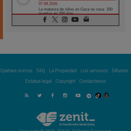
07.08.2026
La matanza de niños en Gaza no cesa: 300
muertos en 300 días
07.08.2026
Tagle: La guerra desfigura el mundo, solo la
revelación de Dios lo transfigura
07.08.2026
Presentada la Trienal de Arte de las
Universidades Católicas: «Exercises in
Empathy»
07.08.2026
Fortunatus Nwachukwu: la comunicación
como misión al servicio del Evangelio
Quiénes somos
FAQ
La Propiedad
Los servicios
Difusión
07.08.2026
Estatus legal
Copyright
Contáctenos
SIGNIS 2026, dar voz a las religiosas en el
espacio público
07.08.2026
Lanzan un proyecto de empoderamiento
digital para mujeres líderes en África
07.08.2026
Programa oficial del Viaje Apostólico del
Papa León XIV a Francia