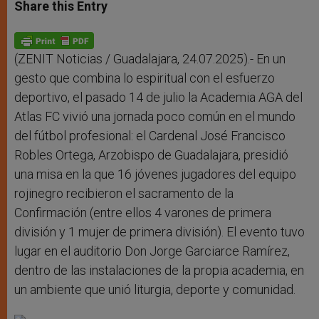
t
s
e
t
r
Share this Entry
s
e
b
t
e
A
n
o
e
p
g
o
r
p
e
k
r
(ZENIT Noticias / Guadalajara, 24.07.2025).- En un
gesto que combina lo espiritual con el esfuerzo
deportivo, el pasado 14 de julio la Academia AGA del
Atlas FC vivió una jornada poco común en el mundo
del fútbol profesional: el Cardenal José Francisco
Robles Ortega, Arzobispo de Guadalajara, presidió
una misa en la que 16 jóvenes jugadores del equipo
rojinegro recibieron el sacramento de la
Confirmación (entre ellos 4 varones de primera
división y 1 mujer de primera división). El evento tuvo
lugar en el auditorio Don Jorge Garciarce Ramírez,
dentro de las instalaciones de la propia academia, en
un ambiente que unió liturgia, deporte y comunidad.