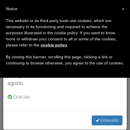
ES
Notice
×
x
Aviso importante
This website or its third party tools use cookies, which are
necessary to its functioning and required to achieve the
Del 27 de julio al 7 de agosto haremos la pausa
purposes illustrated in the cookie policy. If you want to know
anual, aprovechando que en el periodo de verano
more or withdraw your consent to all or some of the cookies,
please refer to the
cookie policy
.
se generan menos informaciones y también el
consumo de las mismas disminuye.
By closing this banner, scrolling this page, clicking a link or
continuing to browse otherwise, you agree to the use of cookies.
Retomamos el trabajo ordinario de las ediciones
en inglés y español de ZENIT el lunes 10 de
agosto.
Gracias.
Entendido