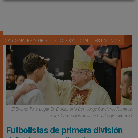
,
,
CARDENALES Y OBISPOS
IGLESIA LOCAL
TESTIMONIOS
El Evento Tuvo Lugar En El Auditorio Don Jorge Garciarce Ramírez
Foto: Cardenal Francisco Robles (Facebook)
Futbolistas de primera división