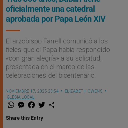
oficialmente una catedral
aprobada por Papa León XIV
El arzobispo Farrell comunicó a los
fieles que el Papa había respondido
«con gran alegría» a su solicitud,
presentada en el marco de las
celebraciones del bicentenario
NOVIEMBRE 17, 2025 23:54
ELIZABETH OWENS
IGLESIA LOCAL
W
M
F
T
S
h
e
a
w
h
a
s
c
i
a
t
s
e
t
r
Share this Entry
s
e
b
t
e
A
n
o
e