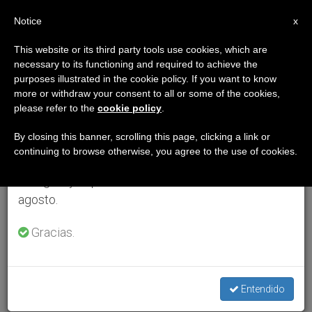
ES
Notice
×
x
Aviso importante
This website or its third party tools use cookies, which are
necessary to its functioning and required to achieve the
Del 27 de julio al 7 de agosto haremos la pausa
purposes illustrated in the cookie policy. If you want to know
anual, aprovechando que en el periodo de verano
more or withdraw your consent to all or some of the cookies,
please refer to the
cookie policy
.
se generan menos informaciones y también el
consumo de las mismas disminuye.
By closing this banner, scrolling this page, clicking a link or
continuing to browse otherwise, you agree to the use of cookies.
Retomamos el trabajo ordinario de las ediciones
en inglés y español de ZENIT el lunes 10 de
agosto.
Gracias.
Entendido