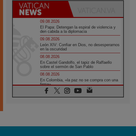
09.08.2026
El Papa: Detengan la espiral de violencia y
den cabida a la diplomacia
09.08.2026
León XIV: Confiar en Dios, no desesperarnos
en la oscuridad
08.08.2026
En Castel Gandolfo, el tapiz de Raffaello
sobre el sermón de San Pablo
08.08.2026
En Colombia, «la paz no se compra con una
firma»
08.08.2026
En Venezuela celebraron los 416 años del
Santo Cristo de La Grita
08.08.2026
El Papa: en Santa Ágata contemplamos la
victoria del amor sobre la muerte
08.08.2026
León XIV visitará el Santuario de la Madre