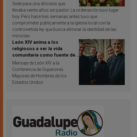
Sede para una diócesis que
llevaba veinte años sin pastor. La ordenación tuvo lugar
hoy. Pero hace tres semanas antes tuvo que
comprometer públicamente a la Iglesia local con la
controvertida ley que busca eliminar la identidad de las
minorías.
León XIV anima a los
religiosos a ver la vida
comunitaria como fuente de
inspiración y santificación
Mensaje de León XIV a la
Conferencia de Superiores
Mayores de Hombres de los
Estados Unidos