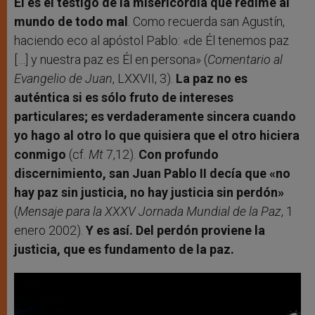
Él es el testigo de la misericordia que redime al
mundo de todo mal
. Como recuerda san Agustín,
haciendo eco al apóstol Pablo: «de Él tenemos paz
[…] y nuestra paz es Él en persona» (
Comentario al
Evangelio de Juan
, LXXVII, 3).
La paz no es
auténtica si es sólo fruto de intereses
particulares; es verdaderamente sincera cuando
yo hago al otro lo que quisiera que el otro hiciera
conmigo
(cf.
Mt
7,12).
Con profundo
discernimiento, san Juan Pablo II decía que «no
hay paz sin justicia, no hay justicia sin perdón»
(
Mensaje para la XXXV Jornada Mundial de la Paz
, 1
enero 2002).
Y es así. Del perdón proviene la
justicia, que es fundamento de la paz.