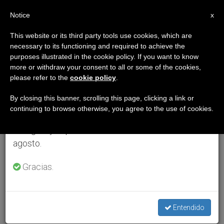
ES
Notice
×
x
Aviso importante
This website or its third party tools use cookies, which are
necessary to its functioning and required to achieve the
Del 27 de julio al 7 de agosto haremos la pausa
purposes illustrated in the cookie policy. If you want to know
anual, aprovechando que en el periodo de verano
more or withdraw your consent to all or some of the cookies,
please refer to the
cookie policy
.
se generan menos informaciones y también el
consumo de las mismas disminuye.
By closing this banner, scrolling this page, clicking a link or
continuing to browse otherwise, you agree to the use of cookies.
Retomamos el trabajo ordinario de las ediciones
en inglés y español de ZENIT el lunes 10 de
agosto.
Gracias.
Entendido