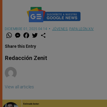
DICIEMBRE 01, 2025 04:14
JÓVENES
,
PAPA LEÓN XIV
W
M
F
T
S
h
e
a
w
h
a
s
c
i
a
t
s
e
t
r
Share this Entry
s
e
b
t
e
A
n
o
e
p
g
o
r
Redacción Zenit
p
e
k
r
View all articles