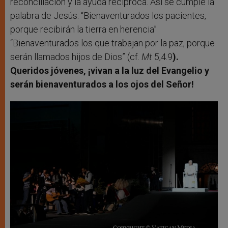
reconciliación y la ayuda recíproca. Así se cumple la
palabra de Jesús: “Bienaventurados los pacientes,
porque recibirán la tierra en herencia”
“Bienaventurados los que trabajan por la paz, porque
serán llamados hijos de Dios” (cf.
Mt
5,4.9
).
Queridos jóvenes, ¡vivan a la luz del Evangelio y
serán bienaventurados a los ojos del Señor!