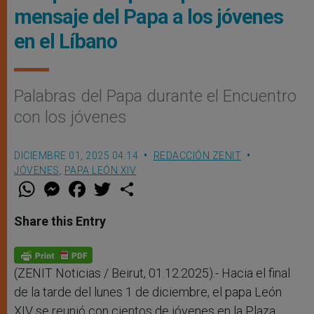
mensaje del Papa a los jóvenes
en el Líbano
Palabras del Papa durante el Encuentro
con los jóvenes
DICIEMBRE 01, 2025 04:14
REDACCIÓN ZENIT
JÓVENES
,
PAPA LEÓN XIV
W
M
F
T
S
h
e
a
w
h
a
s
c
i
a
t
s
e
t
r
Share this Entry
s
e
b
t
e
A
n
o
e
p
g
o
r
p
e
k
r
(ZENIT Noticias / Beirut, 01.12.2025).- Hacia el final
de la tarde del lunes 1 de diciembre, el papa León
XIV se reunió con cientos de jóvenes en la Plaza