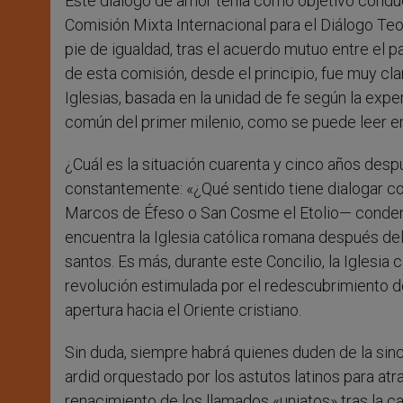
Este diálogo de amor tenía como objetivo conduci
Comisión Mixta Internacional para el Diálogo Teol
pie de igualdad, tras el acuerdo mutuo entre el p
de esta comisión, desde el principio, fue muy cl
Iglesias, basada en la unidad de fe según la experi
común del primer milenio, como se puede leer en
¿Cuál es la situación cuarenta y cinco años des
constantemente: «¿Qué sentido tiene dialogar co
Marcos de Éfeso o San Cosme el Etolio— condenar
encuentra la Iglesia católica romana después del
santos. Es más, durante este Concilio, la Iglesia
revolución estimulada por el redescubrimiento de 
apertura hacia el Oriente cristiano.
Sin duda, siempre habrá quienes duden de la sin
ardid orquestado por los astutos latinos para atr
renacimiento de los llamados «uniatos» tras la c