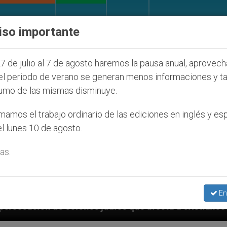
IGLESIA Y MUNDO
DOCUMENTOS
DONATIVOS
iso importante
7 de julio al 7 de agosto haremos la pausa anual, aprovec
el periodo de verano se generan menos informaciones y t
umo de las mismas disminuye.
amos el trabajo ordinario de las ediciones en inglés y es
l lunes 10 de agosto.
as.
En
s que afecta a cristianos (y no sólo) en Tierra Santa