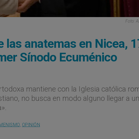
Foto: 
e las anatemas en Nicea, 1
rimer Sínodo Ecuménico
ortodoxa mantiene con la Iglesia católica ro
stiano, no busca en modo alguno llegar a u
a».
MENISMO
,
OPINIÓN