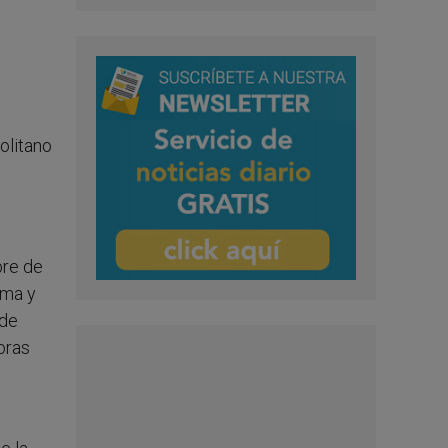
olitano
bre de
oma y
 de
oras