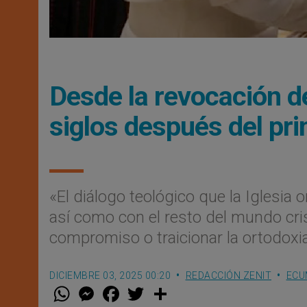
Desde la revocación d
siglos después del p
«El diálogo teológico que la Iglesia 
así como con el resto del mundo cri
compromiso o traicionar la ortodoxi
DICIEMBRE 03, 2025 00:20
REDACCIÓN ZENIT
ECU
W
M
F
T
S
h
e
a
w
h