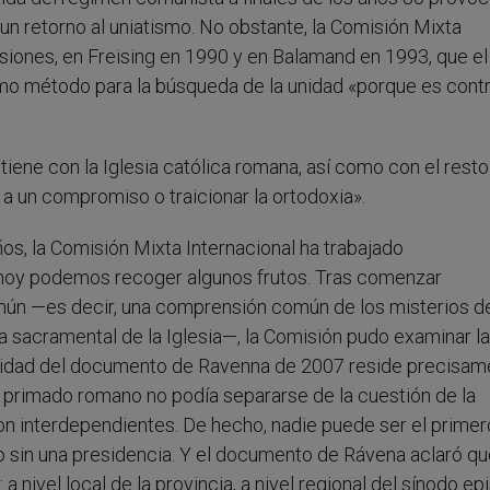
un retorno al uniatismo. No obstante, la Comisión Mixta
siones, en Freising en 1990 y en Balamand en 1993, que el
 método para la búsqueda de la unidad «porque es contr
tiene con la Iglesia católica romana, así como con el resto
a un compromiso o traicionar la ortodoxia».
os, la Comisión Mixta Internacional ha trabajado
. Y hoy podemos recoger algunos frutos. Tras comenzar
mún —es decir, una comprensión común de los misterios de
a sacramental de la Iglesia—, la Comisión pudo examinar la
ialidad del documento de Ravenna de 2007 reside precisam
 primado romano no podía separarse de la cuestión de la
son interdependientes. De hecho, nadie puede ser el primer
o sin una presidencia. Y el documento de Rávena aclaró qu
: a nivel local de la provincia, a nivel regional del sínodo e