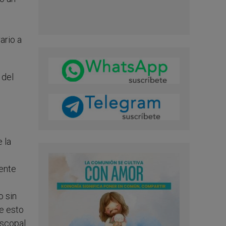
ario a
 del
 la
ente
o sin
e esto
piscopal