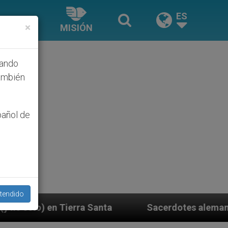
ES
×
MISIÓN
hando
ambién
pañol de
tendido
Sacerdotes alemanes fieles al Papa contestan a