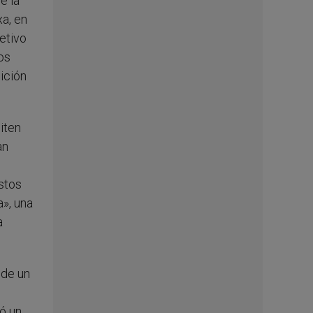
e la
xa, en
etivo
os
dición
iten
an
stos
a», una
a
 de un
l
ó un