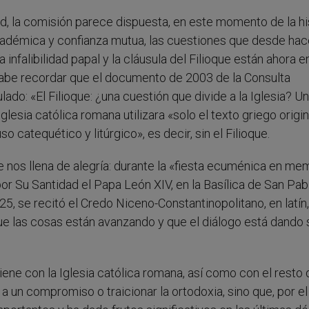
d, la comisión parece dispuesta, en este momento de la his
 académica y confianza mutua, las cuestiones que desde ha
 infalibilidad papal y la cláusula del Filioque están ahora e
 cabe recordar que el documento de 2003 de la Consulta
do: «El Filioque: ¿una cuestión que divide a la Iglesia? U
sia católica romana utilizara «solo el texto griego origin
o catequético y litúrgico», es decir, sin el Filioque.
 nos llena de alegría: durante la «fiesta ecuménica en me
 por Su Santidad el Papa León XIV, en la Basílica de San Pab
 se recitó el Credo Niceno-Constantinopolitano, en latín, 
ue las cosas están avanzando y que el diálogo está dando 
iene con la Iglesia católica romana, así como con el resto 
a un compromiso o traicionar la ortodoxia, sino que, por el