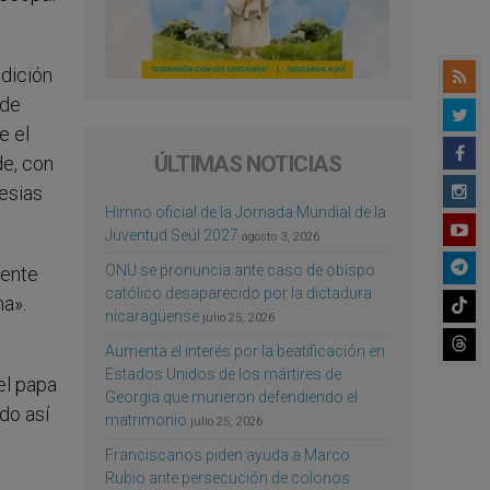
dición
 de
e el
ÚLTIMAS NOTICIAS
de, con
esias
Himno oficial de la Jornada Mundial de la
Juventud Seúl 2027
agosto 3, 2026
ONU se pronuncia ante caso de obispo
mente
católico desaparecido por la dictadura
ma».
nicaragüense
julio 25, 2026
Aumenta el interés por la beatificación en
Estados Unidos de los mártires de
el papa
Georgia que murieron defendiendo el
do así
matrimonio
julio 25, 2026
Franciscanos piden ayuda a Marco
Rubio ante persecución de colonos