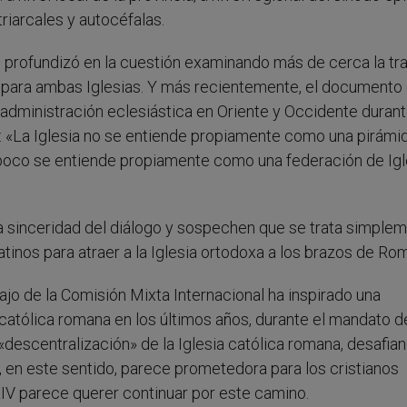
triarcales y autocéfalas.
profundizó en la cuestión examinando más de cerca la tra
 para ambas Iglesias. Y más recientemente, el documento
 administración eclesiástica en Oriente y Occidente durant
e: «La Iglesia no se entiende propiamente como una pirámi
poco se entiende propiamente como una federación de Igl
a sinceridad del diálogo y sospechen que se trata simple
tinos para atraer a la Iglesia ortodoxa a los brazos de Ro
jo de la Comisión Mixta Internacional ha inspirado una
a católica romana en los últimos años, durante el mandato d
«descentralización» de la Iglesia católica romana, desafian
e, en este sentido, parece prometedora para los cristianos
XIV parece querer continuar por este camino.