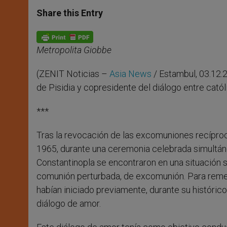
a
s
c
i
a
t
s
e
t
r
Share this Entry
s
e
b
t
e
A
n
o
e
p
g
o
r
p
e
k
Metropolita Giobbe
r
(ZENIT Noticias –
Asia News
/ Estambul, 03.12.2
de Pisidia y copresidente del diálogo entre cató
***
Tras la revocación de las excomuniones recíprocas
1965, durante una ceremonia celebrada simultán
Constantinopla se encontraron en una situación sim
comunión perturbada, de excomunión. Para remedi
habían iniciado previamente, durante su históric
diálogo de amor.