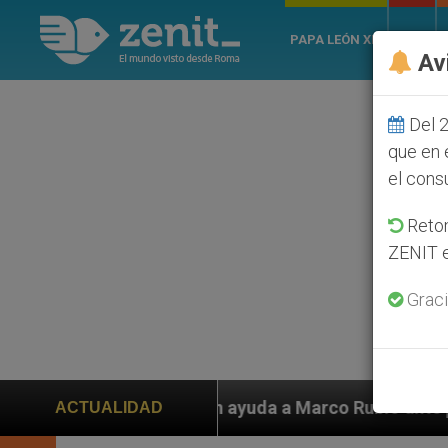
PAPA LEÓN XIV
ROMA
Av
Del 2
que en 
el cons
Retom
ZENIT e
Graci
ayuda a Marco Rubio ante persecución de colonos judío
ACTUALIDAD