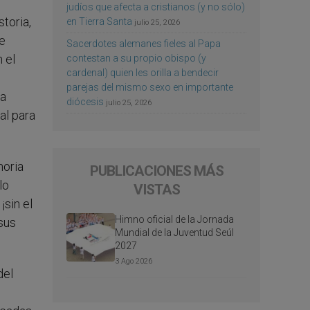
judíos que afecta a cristianos (y no sólo)
toria,
en Tierra Santa
julio 25, 2026
ce
Sacerdotes alemanes fieles al Papa
n el
contestan a su propio obispo (y
cardenal) quien les orilla a bendecir
parejas del mismo sexo en importante
na
diócesis
julio 25, 2026
al para
moria
PUBLICACIONES MÁS
lo
VISTAS
¡sin el
Himno oficial de la Jornada
sus
Mundial de la Juventud Seúl
2027
3 Ago 2026
del