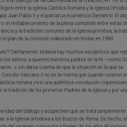
r a un diálogo de verdad mediante la creación, en 1979, d
ógico entre la Iglesia Católica Romana y la Iglesia Ortodo
apa Juan Pablo II y el patriarca ecuménico Demetrio. El obj
aro: el restablecimiento de la plena comunión entre estas d
encia y la tradición comunes de la Iglesia primitiva, la tra
 el plan de la comisión elaborado en Rodas en 1980.
pués? Ciertamente, todavía hay muchos escépticos que rep
n los latinos, a quienes nuestros padres en la fe —como S
on…», sin darse cuenta de que la situación en la que se
 Concilio Vaticano II no es la misma que cuando vivieron e
 católica romana vivió una auténtica «revolución copernican
la tradición de los primeros Padres de la Iglesia y por un
ceridad del diálogo y sospechen que se trata simplemente
aer a la Iglesia ortodoxa a los brazos de Roma. De hecho, e
aída del régimen comunista a finales de los años 80 provoc