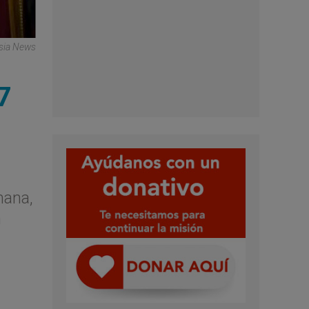
Asia News
7
mana,
n