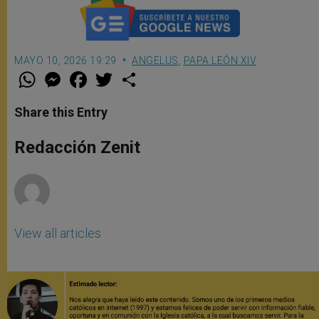
MAYO 10, 2026 19:29
ANGELUS
,
PAPA LEÓN XIV
W
M
F
T
S
h
e
a
w
h
a
s
c
i
a
t
s
e
t
r
Share this Entry
s
e
b
t
e
A
n
o
e
p
g
o
r
Redacción Zenit
p
e
k
r
View all articles