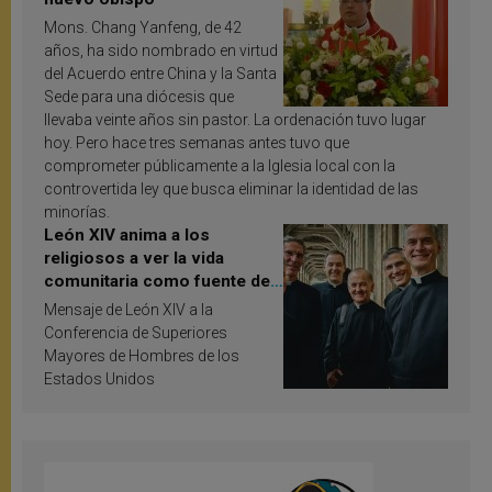
Mons. Chang Yanfeng, de 42
años, ha sido nombrado en virtud
del Acuerdo entre China y la Santa
Sede para una diócesis que
llevaba veinte años sin pastor. La ordenación tuvo lugar
hoy. Pero hace tres semanas antes tuvo que
comprometer públicamente a la Iglesia local con la
controvertida ley que busca eliminar la identidad de las
minorías.
León XIV anima a los
religiosos a ver la vida
comunitaria como fuente de
inspiración y santificación
Mensaje de León XIV a la
Conferencia de Superiores
Mayores de Hombres de los
Estados Unidos