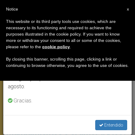
ES
Notice
×
x
Aviso importante
This website or its third party tools use cookies, which are
necessary to its functioning and required to achieve the
Del 27 de julio al 7 de agosto haremos la pausa
,
ANGELUS
PAPA LEÓN XIV
purposes illustrated in the cookie policy. If you want to know
anual, aprovechando que en el periodo de verano
more or withdraw your consent to all or some of the cookies,
please refer to the
cookie policy
.
se generan menos informaciones y también el
consumo de las mismas disminuye.
By closing this banner, scrolling this page, clicking a link or
continuing to browse otherwise, you agree to the use of cookies.
Retomamos el trabajo ordinario de las ediciones
en inglés y español de ZENIT el lunes 10 de
agosto.
Gracias.
El Papa León XIV Pronunció Su Alocución Dominical Desde La
Ventana Del Apartamento Pontificio Foto: Vatican Media
¿Qué son primero: los
Entendido
mandamientos o el amor a Dios?