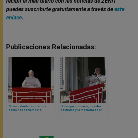
recibir el mail diario con las noticias de ZENIT
puedes suscribirte gratuitamente a través de
este
enlace
.
Publicaciones Relacionadas:
No es ostentando méritos
El tiempo ordinario, nuestro
como nos salvamos: el
bautismo y la memoria de un
Evangelio del fariseo y el
don recibido: una sencilla
publicano explicado
reflexión de León XIV
brevemente por Papa León XIV