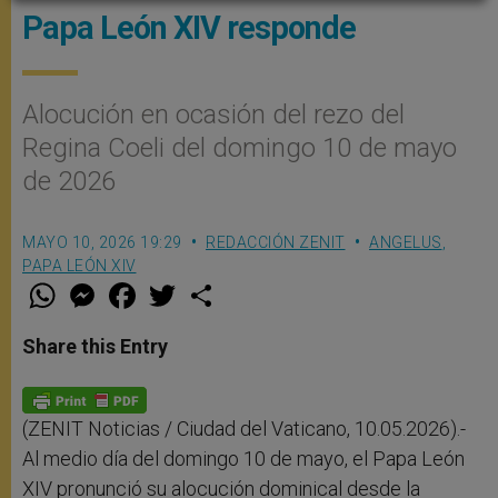
Papa León XIV responde
Alocución en ocasión del rezo del
Regina Coeli del domingo 10 de mayo
de 2026
MAYO 10, 2026 19:29
REDACCIÓN ZENIT
ANGELUS
,
PAPA LEÓN XIV
W
M
F
T
S
h
e
a
w
h
a
s
c
i
a
t
s
e
t
r
Share this Entry
s
e
b
t
e
A
n
o
e
p
g
o
r
p
e
k
r
(ZENIT Noticias / Ciudad del Vaticano, 10.05.2026).-
Al medio día del domingo 10 de mayo, el Papa León
XIV pronunció su alocución dominical desde la