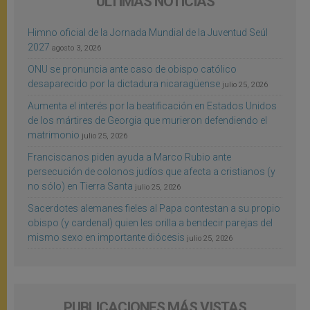
ÚLTIMAS NOTICIAS
Himno oficial de la Jornada Mundial de la Juventud Seúl
2027
agosto 3, 2026
ONU se pronuncia ante caso de obispo católico
desaparecido por la dictadura nicaragüense
julio 25, 2026
Aumenta el interés por la beatificación en Estados Unidos
de los mártires de Georgia que murieron defendiendo el
matrimonio
julio 25, 2026
Franciscanos piden ayuda a Marco Rubio ante
persecución de colonos judíos que afecta a cristianos (y
no sólo) en Tierra Santa
julio 25, 2026
Sacerdotes alemanes fieles al Papa contestan a su propio
obispo (y cardenal) quien les orilla a bendecir parejas del
mismo sexo en importante diócesis
julio 25, 2026
PUBLICACIONES MÁS VISTAS