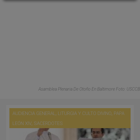
Asamblea Plenaria De Otoño En Baltimore Foto: USCCB
,
,
AUDIENCIA GENERAL
LITURGIA Y CULTO DIVINO
PAPA
,
LEÓN XIV
SACERDOTES