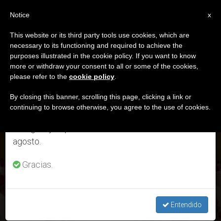
ES
Notice
×
x
Aviso importante
This website or its third party tools use cookies, which are
necessary to its functioning and required to achieve the
Del 27 de julio al 7 de agosto haremos la pausa
DÍA
purposes illustrated in the cookie policy. If you want to know
anual, aprovechando que en el periodo de verano
Mayo 27th, 2026
more or withdraw your consent to all or some of the cookies,
please refer to the
cookie policy
.
se generan menos informaciones y también el
consumo de las mismas disminuye.
By closing this banner, scrolling this page, clicking a link or
continuing to browse otherwise, you agree to the use of cookies.
ÚLTIMAS NOTICIAS
Retomamos el trabajo ordinario de las ediciones
en inglés y español de ZENIT el lunes 10 de
Secretaría de Protección de la Infancia y la Juventud de la
agosto.
Conferencia de Obispos Católicos de EE. UU. publica su
informe anual
Gracias.
MAY 27, 2026 01:50
REDACCIÓN ZENIT
Entendido