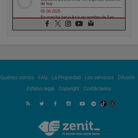
de hoy
05.08.2026
En marcha hacia Asís en nombre de San
Francisco, a la espera de León
05.08.2026
Venezuela, Padre Pagniello: "En medio del
dolor, una Iglesia que no se rinde"
05.08.2026
La Fuerza del "Círculo de Héroes" con el
Papa en la Audiencia General
05.08.2026
Nuncio en Ucrania: Preocupa escuchar a
quienes bendicen la guerra
Quiénes somos
FAQ
La Propiedad
Los servicios
Difusión
05.08.2026
Estatus legal
Copyright
Contáctenos
Ucrania: Ataque masivo en Kyiv durante la
noche
05.08.2026
Colombo: "La visita del Papa a Argentina
llevará un mensaje de paz y dignidad
humana"
05.08.2026
Iglesia en Uruguay: la visita del Papa
fortalecerá la fe y la esperanza