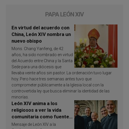
PAPA LEÓN XIV
En virtud del acuerdo con
China, León XIV nombra un
nuevo obispo
Mons. Chang Yanfeng, de 42
años, ha sido nombrado en virtud
del Acuerdo entre China y la Santa
Sede para una diócesis que
llevaba veinte años sin pastor. La ordenación tuvo lugar
hoy. Pero hace tres semanas antes tuvo que
comprometer públicamente a la Iglesia local con la
controvertida ley que busca eliminar la identidad de las
minorías.
León XIV anima a los
religiosos a ver la vida
comunitaria como fuente
de inspiración y
Mensaje de León XIV a la