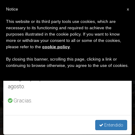
ES
Notice
×
x
Aviso importante
This website or its third party tools use cookies, which are
necessary to its functioning and required to achieve the
Del 27 de julio al 7 de agosto haremos la pausa
DÍA
purposes illustrated in the cookie policy. If you want to know
anual, aprovechando que en el periodo de verano
Mayo 14th, 2026
more or withdraw your consent to all or some of the cookies,
please refer to the
cookie policy
.
se generan menos informaciones y también el
consumo de las mismas disminuye.
By closing this banner, scrolling this page, clicking a link or
continuing to browse otherwise, you agree to the use of cookies.
ÚLTIMAS NOTICIAS
Retomamos el trabajo ordinario de las ediciones
en inglés y español de ZENIT el lunes 10 de
Ni suma de lo que tenemos, ni algoritmos ni materia
agosto.
ensamblada al azar: ¿qué sí somos? 2 preguntas hechas
meditación del Papa a jóvenes universitarios
Gracias.
MAY 14, 2026 01:47
REDACCIÓN ZENIT
Entendido