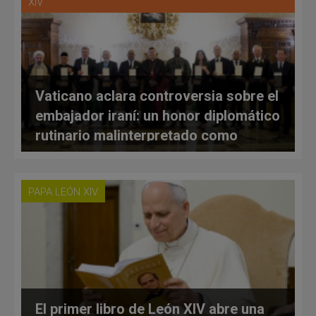
XIV
Vaticano aclara controversia sobre el
embajador iraní: un honor diplomático
rutinario malinterpretado como
respaldo político
PAPA LEÓN XIV
El primer libro de León XIV abre una