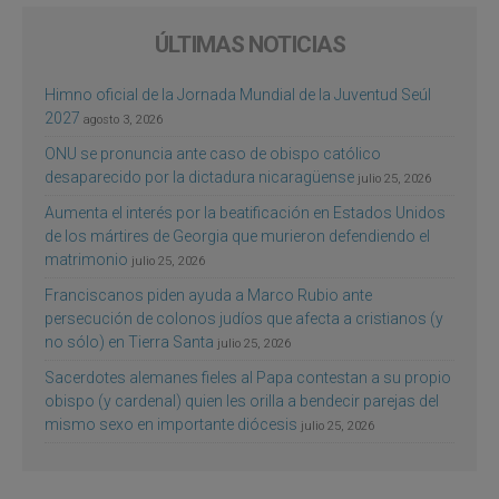
ÚLTIMAS NOTICIAS
Himno oficial de la Jornada Mundial de la Juventud Seúl
2027
agosto 3, 2026
ONU se pronuncia ante caso de obispo católico
desaparecido por la dictadura nicaragüense
julio 25, 2026
Aumenta el interés por la beatificación en Estados Unidos
de los mártires de Georgia que murieron defendiendo el
matrimonio
julio 25, 2026
Franciscanos piden ayuda a Marco Rubio ante
persecución de colonos judíos que afecta a cristianos (y
no sólo) en Tierra Santa
julio 25, 2026
Sacerdotes alemanes fieles al Papa contestan a su propio
obispo (y cardenal) quien les orilla a bendecir parejas del
mismo sexo en importante diócesis
julio 25, 2026