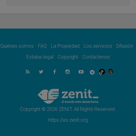
Venezuela, Padre Pagniello: "En medio del
dolor, una Iglesia que no se rinde"
05.08.2026
La Fuerza del "Círculo de Héroes" con el
Papa en la Audiencia General
05.08.2026
Nuncio en Ucrania: Preocupa escuchar a
quienes bendicen la guerra
Quiénes somos
FAQ
La Propiedad
Los servicios
Difusión
05.08.2026
Estatus legal
Copyright
Contáctenos
Ucrania: Ataque masivo en Kyiv durante la
noche
05.08.2026
Colombo: "La visita del Papa a Argentina
llevará un mensaje de paz y dignidad
humana"
05.08.2026
Iglesia en Uruguay: la visita del Papa
fortalecerá la fe y la esperanza
Copyright © 2026 ZENIT. All Rights Reserved.
https://es.zenit.org