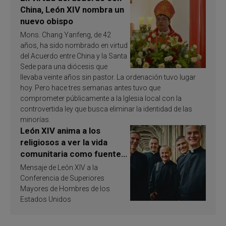
China, León XIV nombra un
nuevo obispo
Mons. Chang Yanfeng, de 42
años, ha sido nombrado en virtud
del Acuerdo entre China y la Santa
Sede para una diócesis que
llevaba veinte años sin pastor. La ordenación tuvo lugar
hoy. Pero hace tres semanas antes tuvo que
comprometer públicamente a la Iglesia local con la
controvertida ley que busca eliminar la identidad de las
minorías.
León XIV anima a los
religiosos a ver la vida
comunitaria como fuente
de inspiración y
Mensaje de León XIV a la
santificación
Conferencia de Superiores
Mayores de Hombres de los
Estados Unidos