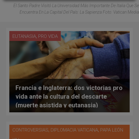
El Santo Padre Visitó La Universidad Más Importante De Italia Que Se
Encuentra En La Capital Del País: La Sapienza Foto: Vatican Media
,
EUTANASIA
PRO VIDA
Francia e Inglaterra: dos victorias pro
vida ante la cultura del descarte
(muerte asistida y eutanasia)
,
,
CONTROVERSIAS
DIPLOMACIA VATICANA
PAPA LEÓN