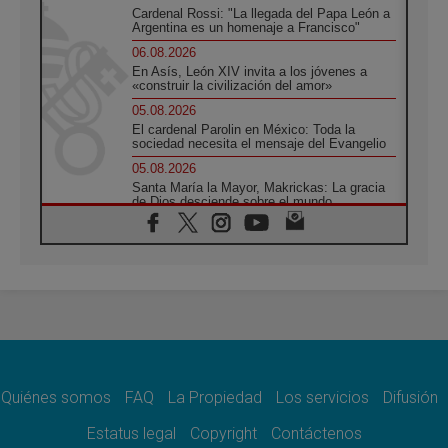
Cardenal Rossi: "La llegada del Papa León a
Argentina es un homenaje a Francisco"
06.08.2026
En Asís, León XIV invita a los jóvenes a
«construir la civilización del amor»
05.08.2026
El cardenal Parolin en México: Toda la
sociedad necesita el mensaje del Evangelio
05.08.2026
Santa María la Mayor, Makrickas: La gracia
de Dios desciende sobre el mundo
05.08.2026
Cristianos y confucianos: Respeto y
sabiduría para afrontar los urgentes desafíos
de hoy
05.08.2026
En marcha hacia Asís en nombre de San
Francisco, a la espera de León
05.08.2026
Venezuela, Padre Pagniello: "En medio del
dolor, una Iglesia que no se rinde"
Quiénes somos
FAQ
La Propiedad
Los servicios
Difusión
05.08.2026
Estatus legal
Copyright
Contáctenos
La Fuerza del "Círculo de Héroes" con el
Papa en la Audiencia General