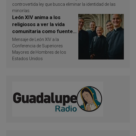
controvertida ley que busca eliminar la identidad de las
minorías.
León XIV anima a los
religiosos a ver la vida
comunitaria como fuente
de inspiración y
Mensaje de León XIV a la
santificación
Conferencia de Superiores
Mayores de Hombres de los
Estados Unidos