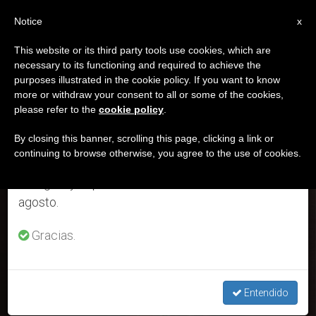
ES
Notice
×
x
Aviso importante
This website or its third party tools use cookies, which are
necessary to its functioning and required to achieve the
Del 27 de julio al 7 de agosto haremos la pausa
DÍA
purposes illustrated in the cookie policy. If you want to know
anual, aprovechando que en el periodo de verano
Mayo 29th, 2026
more or withdraw your consent to all or some of the cookies,
please refer to the
cookie policy
.
se generan menos informaciones y también el
consumo de las mismas disminuye.
By closing this banner, scrolling this page, clicking a link or
continuing to browse otherwise, you agree to the use of cookies.
ÚLTIMAS NOTICIAS
Retomamos el trabajo ordinario de las ediciones
en inglés y español de ZENIT el lunes 10 de
agosto.
León XIV autoriza beatificación de uno de los padres
fundadores del Líbano (y de 80 mártires españoles)
Gracias.
MAY 29, 2026 01:06
REDACCIÓN ZENIT
Entendido