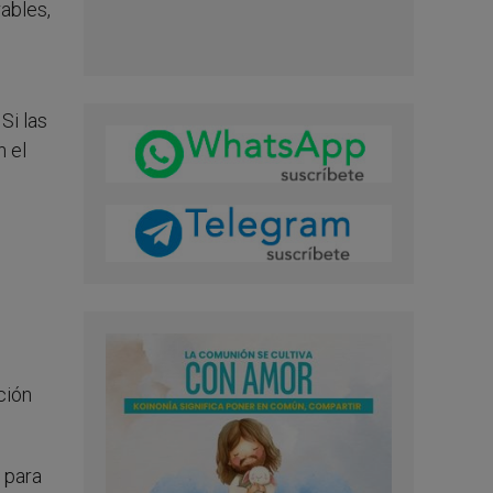
ables,
Si las
n el
ción
 para