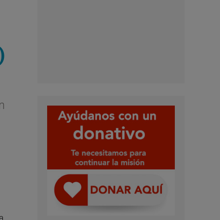
)
n
a