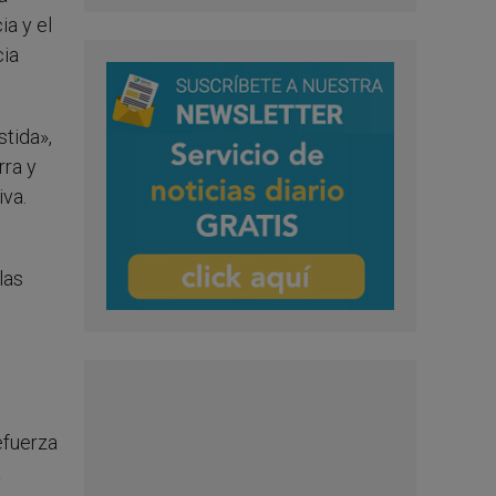
a y el
cia
stida»,
rra y
iva.
las
efuerza
a