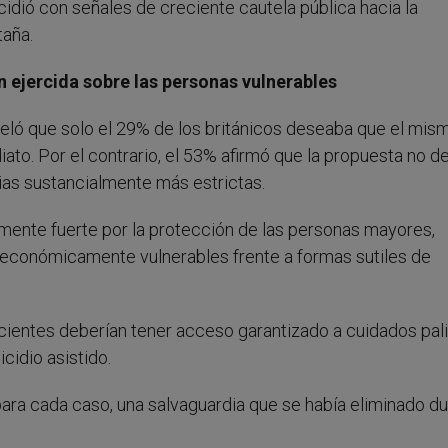
cidió con señales de creciente cautela pública hacia la
taña.
n ejercida sobre las personas vulnerables
ló que solo el 29% de los británicos deseaba que el mis
ato. Por el contrario, el 53% afirmó que la propuesta no d
dias sustancialmente más estrictas.
mente fuerte por la protección de las personas mayores,
económicamente vulnerables frente a formas sutiles de
acientes deberían tener acceso garantizado a cuidados pali
cidio asistido.
 para cada caso, una salvaguardia que se había eliminado d