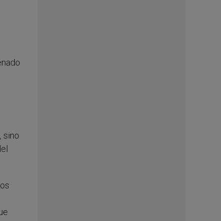
Senado
, sino
del
los
que