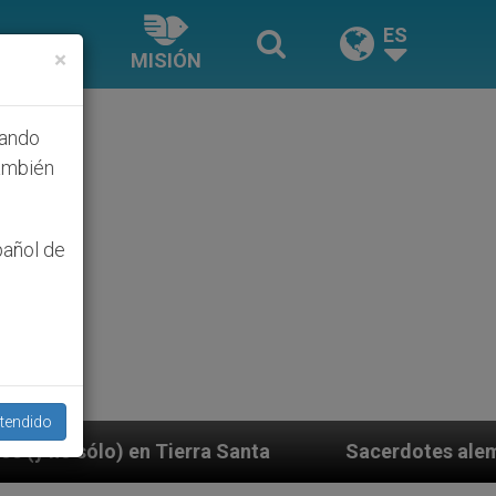
ES
×
MISIÓN
hando
ambién
pañol de
tendido
Santa
Sacerdotes alemanes fieles al Papa contes