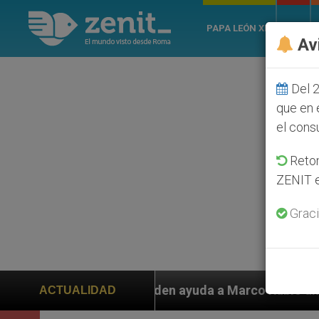
PAPA LEÓN XIV
ROMA
Av
Del 2
que en 
el cons
Retom
ZENIT e
Graci
iden ayuda a Marco Rubio ante persecución de colonos 
ACTUALIDAD