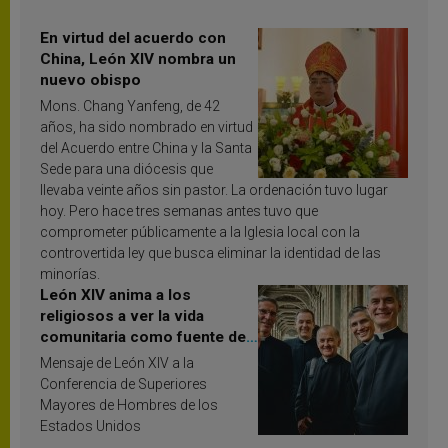
En virtud del acuerdo con
China, León XIV nombra un
nuevo obispo
Mons. Chang Yanfeng, de 42
años, ha sido nombrado en virtud
del Acuerdo entre China y la Santa
Sede para una diócesis que
llevaba veinte años sin pastor. La ordenación tuvo lugar
hoy. Pero hace tres semanas antes tuvo que
comprometer públicamente a la Iglesia local con la
controvertida ley que busca eliminar la identidad de las
minorías.
León XIV anima a los
religiosos a ver la vida
comunitaria como fuente de
inspiración y santificación
Mensaje de León XIV a la
Conferencia de Superiores
Mayores de Hombres de los
Estados Unidos