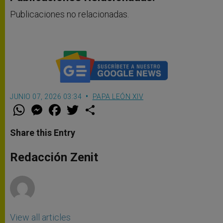
Publicaciones no relacionadas.
JUNIO 07, 2026 03:34
PAPA LEÓN XIV
W
M
F
T
S
h
e
a
w
h
a
s
c
i
a
t
s
e
t
r
Share this Entry
s
e
b
t
e
A
n
o
e
p
g
o
r
Redacción Zenit
p
e
k
r
View all articles