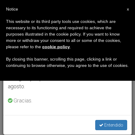
ES
Notice
×
x
Aviso importante
This website or its third party tools use cookies, which are
necessary to its functioning and required to achieve the
Del 27 de julio al 7 de agosto haremos la pausa
purposes illustrated in the cookie policy. If you want to know
anual, aprovechando que en el periodo de verano
more or withdraw your consent to all or some of the cookies,
please refer to the
cookie policy
.
se generan menos informaciones y también el
consumo de las mismas disminuye.
By closing this banner, scrolling this page, clicking a link or
continuing to browse otherwise, you agree to the use of cookies.
Retomamos el trabajo ordinario de las ediciones
en inglés y español de ZENIT el lunes 10 de
agosto.
Gracias.
Entendido