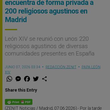
encuentra de forma privada a
200 religiosos agustinos en
Madrid
León XIV se reunió con unos 220
religiosos agustinos de diversas
comunidades presentes en España
JUNIO 07, 2026 03:34
REDACCIÓN ZENIT
PAPA LEÓN
XIV
W
M
F
T
S
h
e
a
w
h
a
s
c
i
a
t
s
e
t
r
Share this Entry
s
e
b
t
e
A
n
o
e
p
g
o
r
p
e
k
r
(ZENIT Noticias / Madrid, 07.06.2026).- Por la tarde