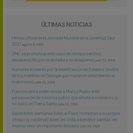
ÚLTIMAS NOTICIAS
Himno oficial de la Jornada Mundial de la Juventud Seúl
2027
agosto 3, 2026
ONU se pronuncia ante caso de obispo católico
desaparecido por la dictadura nicaragüense
julio 25, 2026
Aumenta el interés por la beatificación en Estados Unidos
de los mártires de Georgia que murieron defendiendo el
matrimonio
julio 25, 2026
Franciscanos piden ayuda a Marco Rubio ante
persecución de colonos judíos que afecta a cristianos (y
no sólo) en Tierra Santa
julio 25, 2026
Sacerdotes alemanes fieles al Papa contestan a su propio
obispo (y cardenal) quien les orilla a bendecir parejas del
mismo sexo en importante diócesis
julio 25, 2026