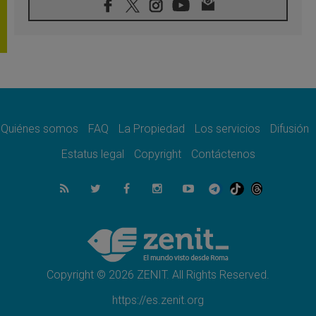
Comienzan "Diez Días Oración por la Paz"
06.08.2026
Pizzaballa en Asís: los cristianos quieren
paz
06.08.2026
Sturla: La visita de León XIV será una buena
noticia para todo el Uruguay
06.08.2026
León XIV: La revolución del Evangelio
derriba los muros que separan
Quiénes somos
FAQ
La Propiedad
Los servicios
Difusión
06.08.2026
Estatus legal
Copyright
Contáctenos
La Iglesia en Ceuta: caridad y esperanza
frente al drama migratorio
06.08.2026
La visita del Papa a Perú será un tiempo de
gracia reconciliación y esperanza
06.08.2026
Cardenal Rossi: "La llegada del Papa León a
Argentina es un homenaje a Francisco"
Copyright © 2026 ZENIT. All Rights Reserved.
https://es.zenit.org