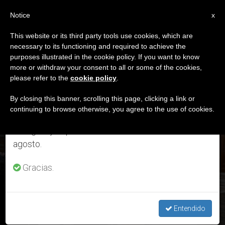
ES
Notice
×
x
Aviso importante
This website or its third party tools use cookies, which are
necessary to its functioning and required to achieve the
Del 27 de julio al 7 de agosto haremos la pausa
DÍA
purposes illustrated in the cookie policy. If you want to know
anual, aprovechando que en el periodo de verano
Junio 1st, 2026
more or withdraw your consent to all or some of the cookies,
please refer to the
cookie policy
.
se generan menos informaciones y también el
consumo de las mismas disminuye.
By closing this banner, scrolling this page, clicking a link or
continuing to browse otherwise, you agree to the use of cookies.
ÚLTIMAS NOTICIAS
Retomamos el trabajo ordinario de las ediciones
en inglés y español de ZENIT el lunes 10 de
agosto.
León XIV elogia a Fulton J. Sheen en el contexto de un
discurso sobre la propagación de la fe
Gracias.
JUN 01, 2026 17:32
REDACCIÓN ZENIT
Entendido