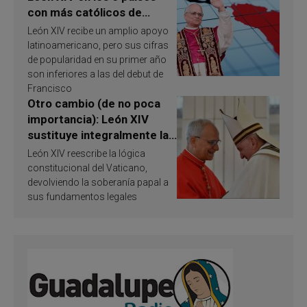
con más católicos de
América Latina en 2026?
León XIV recibe un amplio apoyo
Publican resultados de
latinoamericano, pero sus cifras
investigación
de popularidad en su primer año
son inferiores a las del debut de
Francisco
Otro cambio (de no poca
importancia): León XIV
sustituye integralmente la
ley vaticana de Papa
León XIV reescribe la lógica
Francisco
constitucional del Vaticano,
devolviendo la soberanía papal a
sus fundamentos legales