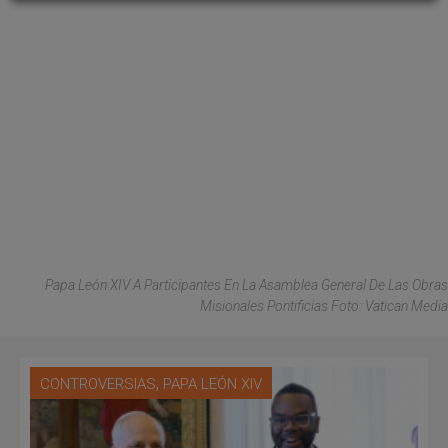
Papa León XIV A Participantes En La Asamblea General De Las Obras
Misionales Pontificias Foto: Vatican Media
,
CONTROVERSIAS
PAPA LEÓN XIV