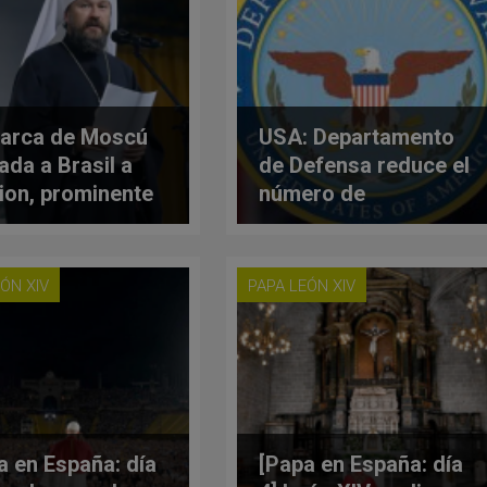
iarca de Moscú
USA: Departamento
ada a Brasil a
de Defensa reduce el
rion, prominente
número de
igo ruso, tras
denominaciones
ntrar drogas en
religiosas
oche
reconocidas.
ÓN XIV
PAPA LEÓN XIV
Católicos quedan
dentro
a en España: día
[Papa en España: día