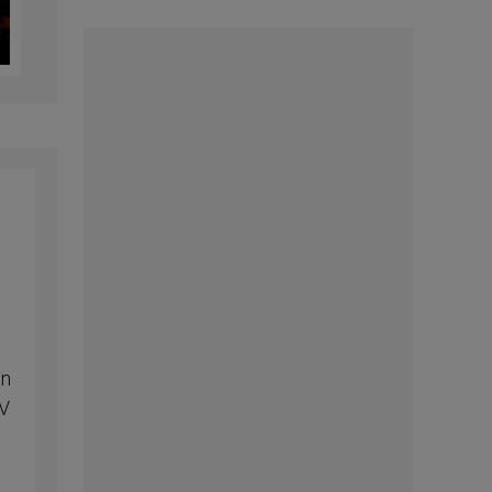
an
IV