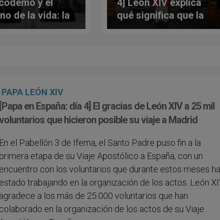
icodemo y el
4] León XIV explica
no de la vida: la
qué significa que la
exión existencia
Iglesia sea Esposa y
eón XIV en
Cuerpo de Cristo
elona
PAPA LEÓN XIV
[Papa en España: día 4] El gracias de León XIV a 25 mil
voluntarios que hicieron posible su viaje a Madrid
En el Pabellón 3 de Ifema, el Santo Padre puso fin a la
primera etapa de su Viaje Apostólico a España, con un
encuentro con los voluntarios que durante estos meses h
estado trabajando en la organización de los actos. León X
agradece a los más de 25.000 voluntarios que han
colaborado en la organización de los actos de su Viaje