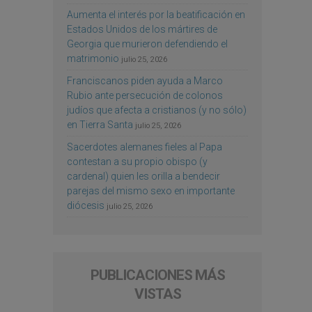
Aumenta el interés por la beatificación en
Estados Unidos de los mártires de
Georgia que murieron defendiendo el
matrimonio
julio 25, 2026
Franciscanos piden ayuda a Marco
Rubio ante persecución de colonos
judíos que afecta a cristianos (y no sólo)
en Tierra Santa
julio 25, 2026
Sacerdotes alemanes fieles al Papa
contestan a su propio obispo (y
cardenal) quien les orilla a bendecir
parejas del mismo sexo en importante
diócesis
julio 25, 2026
PUBLICACIONES MÁS
VISTAS