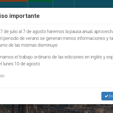
IGLESIA Y MUNDO
DOCUMENTOS
DONATIVOS
iso importante
ntud Seúl 2027
ONU se pronuncia ante caso de 
7 de julio al 7 de agosto haremos la pausa anual, aprovec
el periodo de verano se generan menos informaciones y t
umo de las mismas disminuye.
amos el trabajo ordinario de las ediciones en inglés y es
l lunes 10 de agosto.
as.
En