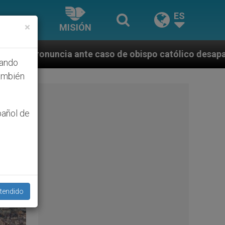
ES
×
MISIÓN
obispo católico desaparecido por la dictadura nicara
hando
ambién
pañol de
tendido