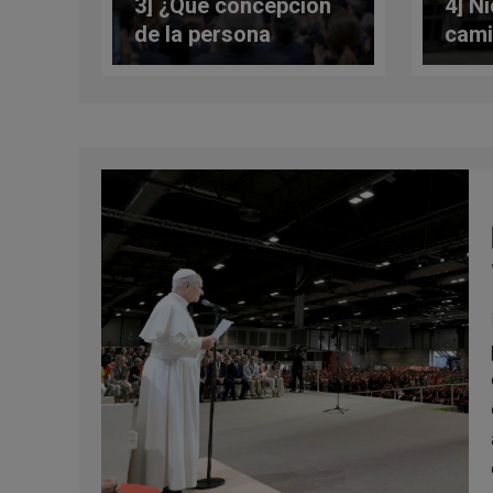
3] ¿Qué concepción
4] N
de la persona
cami
humana inspira las
refl
leyes y qué tipo de
de L
sociedad construye
Barc
esas leyes? León XIV
ante el Parlamento
español