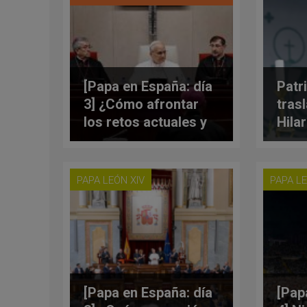
[Papa en España: día
Patr
3] ¿Cómo afrontar
trasl
los retos actuales y
Hila
quiénes están
clér
llamados a acoger
enco
este desafío? León
su c
PAPA LEÓN XIV
PAPA LE
XIV al episcopado
español
[Papa en España: día
[Pap