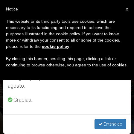
ES
Notice
×
x
Aviso importante
This website or its third party tools use cookies, which are
necessary to its functioning and required to achieve the
Del 27 de julio al 7 de agosto haremos la pausa
DÍA
purposes illustrated in the cookie policy. If you want to know
anual, aprovechando que en el periodo de verano
Junio 22nd, 2026
more or withdraw your consent to all or some of the cookies,
please refer to the
cookie policy
.
se generan menos informaciones y también el
consumo de las mismas disminuye.
By closing this banner, scrolling this page, clicking a link or
continuing to browse otherwise, you agree to the use of cookies.
ÚLTIMAS NOTICIAS
Retomamos el trabajo ordinario de las ediciones
en inglés y español de ZENIT el lunes 10 de
Así será el segundo Consistorio de León XIV: temas,
agosto.
tiempos, método. Todos los cardenales en Roma en el
último fin de semana de junio 2026
Gracias.
JUN 22, 2026 17:47
JORGE ENRIQUE MÚJICA
Entendido