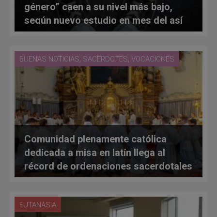
género” caen a su nivel más bajo,
según nuevo estudio en mes del así
llamado “orgullo gay”
,
,
BUENAS NOTICIAS
SACERDOTES
VOCACIONES
Comunidad plenamente católica
dedicada a misa en latín llega al
récord de ordenaciones sacerdotales
en 1 año: más que en toda Alemania
EUTANASIA