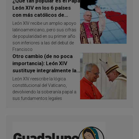
¿Qué tan popular es el Papa
León XIV en los 6 países
con más católicos de
América Latina en 2026?
León XIV recibe un amplio apoyo
Publican resultados de
latinoamericano, pero sus cifras
investigación
de popularidad en su primer año
son inferiores a las del debut de
Francisco
Otro cambio (de no poca
importancia): León XIV
sustituye integralmente la
ley vaticana de Papa
León XIV reescribe la lógica
Francisco
constitucional del Vaticano,
devolviendo la soberanía papal a
sus fundamentos legales