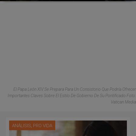
El Papa León XIV Se Prepara Para Un Consistorio Que Podría Ofrecer
Importantes Claves Sobre El Estilo De Gobierno De Su Pontificado Foto:
Vatican Media
,
ANÁLISIS
PRO VIDA