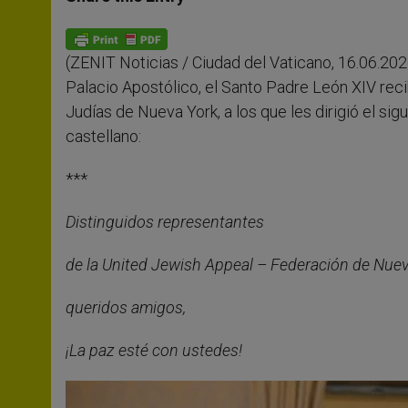
s
e
b
t
e
A
n
o
e
p
g
o
r
p
e
k
(ZENIT Noticias / Ciudad del Vaticano, 16.06.2026
r
Palacio Apostólico, el Santo Padre León XIV rec
Judías de Nueva York, a los que les dirigió el si
castellano:
***
Distinguidos representantes
de la United Jewish Appeal – Federación de Nuev
queridos amigos,
¡La paz esté con ustedes!