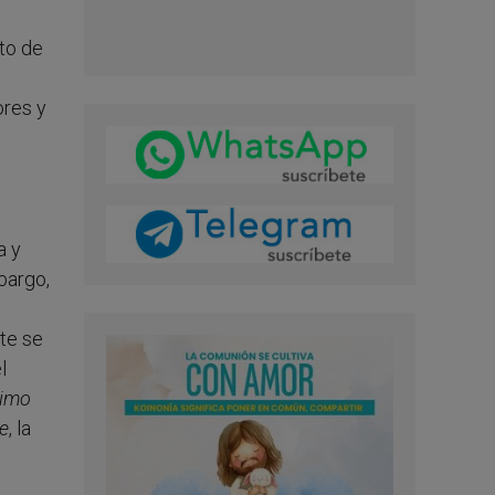
to de
ores y
a y
bargo,
te se
l
simo
e
, la