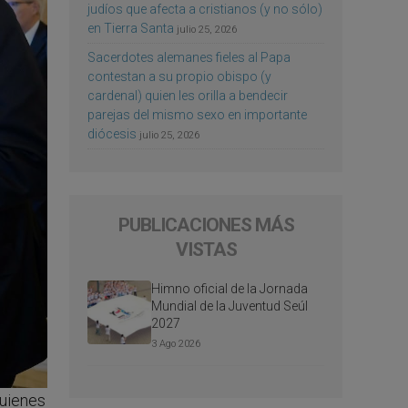
judíos que afecta a cristianos (y no sólo)
en Tierra Santa
julio 25, 2026
Sacerdotes alemanes fieles al Papa
contestan a su propio obispo (y
cardenal) quien les orilla a bendecir
parejas del mismo sexo en importante
diócesis
julio 25, 2026
PUBLICACIONES MÁS
VISTAS
Himno oficial de la Jornada
Mundial de la Juventud Seúl
2027
3 Ago 2026
quienes