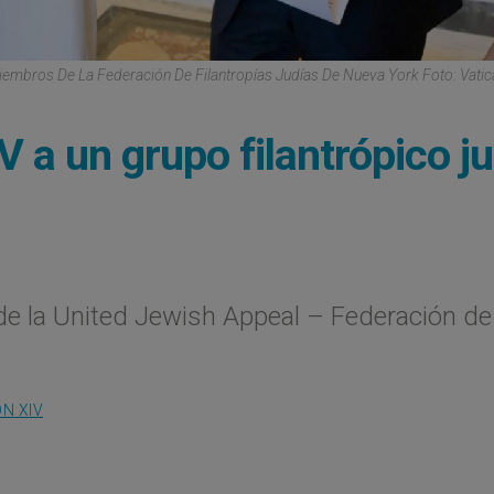
Miembros De La Federación De Filantropías Judías De Nueva York Foto: Vati
 a un grupo filantrópico j
de la United Jewish Appeal – Federación de
N XIV