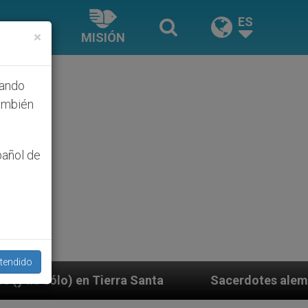
ES
×
MISIÓN
hando
ambién
pañol de
tendido
Sacerdotes alemanes fieles al Papa contestan a su pro