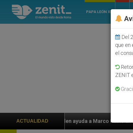
PAPA LEÓN XIV
ROMA
Av
Del 2
que en 
el cons
Retom
ZENIT e
Graci
 Marco Rubio ante persecución de colonos judíos que a
ACTUALIDAD