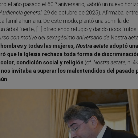
bró el año pasado el 60.º aniversario, «abrió un nuevo horiz
Audiencia general
, 29 de octubre de 2025). Afirmaba, entre
a familia humana. De este modo, plantó una semilla de
 árbol fuerte, […] ofreciendo refugio y dando ricos frutos
urso con motivo del sexagésimo aniversario de
Nostra aeta
 hombres y todas las mujeres,
Nostra aetate
adoptó un
aró que la Iglesia rechaza toda forma de discriminació
olor, condición social y religión
(cf.
Nostra aetate
, n. 4
,
nos invitaba a superar los malentendidos del pasado 
mún
.