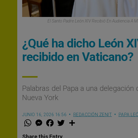
El Santo Padre León XIV Recibió En Audiencia A 
¿Qué ha dicho León XIV
recibido en Vaticano?
Palabras del Papa a una delegación 
Nueva York
JUNIO 16, 2026 16:56
REDACCIÓN ZENIT
PAPA LEÓ
W
M
F
T
S
h
e
a
w
h
a
s
c
i
a
t
s
e
t
r
Share this Entry