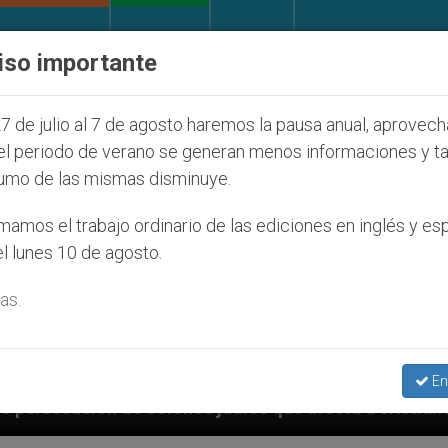
IGLESIA Y MUNDO
DOCUMENTOS
DONATIVOS
iso importante
7 de julio al 7 de agosto haremos la pausa anual, aprovec
el periodo de verano se generan menos informaciones y t
umo de las mismas disminuye.
amos el trabajo ordinario de las ediciones en inglés y es
l lunes 10 de agosto.
as.
En
fecta a cristianos (y no sólo) en Tierra Santa