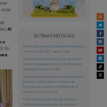
onte
 otras
 de
te).
Al
ÚLTIMAS NOTICIAS
a
n o
Himno oficial de la Jornada Mundial de la
-5). En
Juventud Seúl 2027
agosto 3, 2026
para
ONU se pronuncia ante caso de obispo
católico desaparecido por la dictadura
nicaragüense
julio 25, 2026
Aumenta el interés por la beatificación en
Estados Unidos de los mártires de
Georgia que murieron defendiendo el
matrimonio
julio 25, 2026
Franciscanos piden ayuda a Marco
Rubio ante persecución de colonos