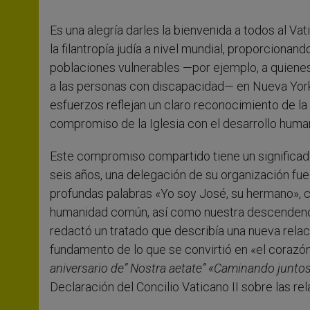
Es una alegría darles la bienvenida a todos al 
la filantropía judía a nivel mundial, proporcionan
poblaciones vulnerables —por ejemplo, a quienes 
a las personas con discapacidad— en Nueva York,
esfuerzos reflejan un claro reconocimiento de la 
compromiso de la Iglesia con el desarrollo humano
Este compromiso compartido tiene un significado
seis años, una delegación de su organización fue 
profundas palabras «Yo soy José, su hermano», ci
humanidad común, así como nuestra descendenc
redactó un tratado que describía una nueva relació
fundamento de lo que se convirtió en «el corazón
aniversario de” Nostra aetate” «Caminando junto
Declaración del Concilio Vaticano II sobre las rela