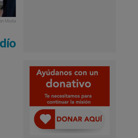
can Media
udío