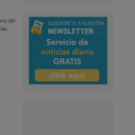
rio del
ías