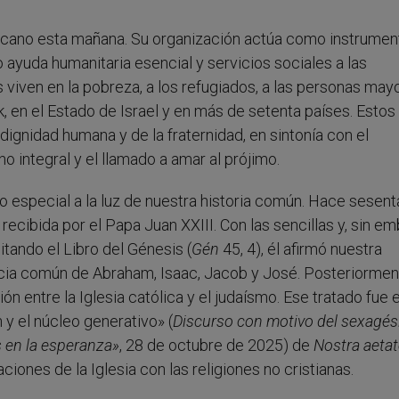
Vaticano esta mañana. Su organización actúa como instrumen
do ayuda humanitaria esencial y servicios sociales a las
viven en la pobreza, a los refugiados, a las personas may
 en el Estado de Israel y en más de setenta países. Estos
dignidad humana y de la fraternidad, en sintonía con el
 integral y el llamado a amar al prójimo.
 especial a la luz de nuestra historia común. Hace sesent
recibida por el Papa Juan XXIII. Con las sencillas y, sin em
tando el Libro del Génesis (
Gén
45, 4), él afirmó nuestra
ia común de Abraham, Isaac, Jacob y José. Posteriormen
n entre la Iglesia católica y el judaísmo. Ese tratado fue e
 y el núcleo generativo» (
Discurso con motivo del sexagé
s en la esperanza»
, 28 de octubre de 2025) de
Nostra aetat
ciones de la Iglesia con las religiones no cristianas.