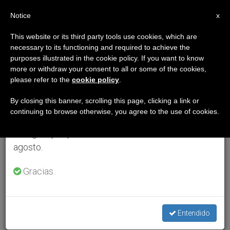
ES
Notice
×
x
Aviso importante
This website or its third party tools use cookies, which are
necessary to its functioning and required to achieve the
Del 27 de julio al 7 de agosto haremos la pausa
purposes illustrated in the cookie policy. If you want to know
anual, aprovechando que en el periodo de verano
more or withdraw your consent to all or some of the cookies,
please refer to the
cookie policy
.
se generan menos informaciones y también el
consumo de las mismas disminuye.
By closing this banner, scrolling this page, clicking a link or
continuing to browse otherwise, you agree to the use of cookies.
Retomamos el trabajo ordinario de las ediciones
en inglés y español de ZENIT el lunes 10 de
agosto.
Gracias.
Entendido