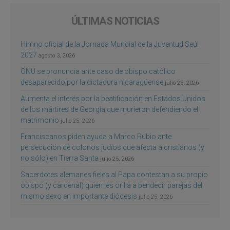
ÚLTIMAS NOTICIAS
Himno oficial de la Jornada Mundial de la Juventud Seúl
2027
agosto 3, 2026
ONU se pronuncia ante caso de obispo católico
desaparecido por la dictadura nicaragüense
julio 25, 2026
Aumenta el interés por la beatificación en Estados Unidos
de los mártires de Georgia que murieron defendiendo el
matrimonio
julio 25, 2026
Franciscanos piden ayuda a Marco Rubio ante
persecución de colonos judíos que afecta a cristianos (y
no sólo) en Tierra Santa
julio 25, 2026
Sacerdotes alemanes fieles al Papa contestan a su propio
obispo (y cardenal) quien les orilla a bendecir parejas del
mismo sexo en importante diócesis
julio 25, 2026