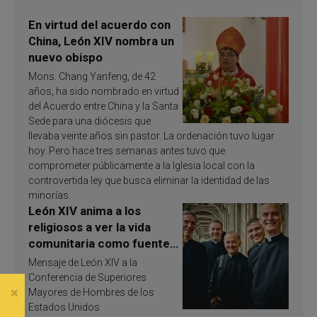
En virtud del acuerdo con
China, León XIV nombra un
nuevo obispo
Mons. Chang Yanfeng, de 42
años, ha sido nombrado en virtud
del Acuerdo entre China y la Santa
Sede para una diócesis que
llevaba veinte años sin pastor. La ordenación tuvo lugar
hoy. Pero hace tres semanas antes tuvo que
comprometer públicamente a la Iglesia local con la
controvertida ley que busca eliminar la identidad de las
minorías.
León XIV anima a los
religiosos a ver la vida
comunitaria como fuente
de inspiración y
Mensaje de León XIV a la
santificación
Conferencia de Superiores
Mayores de Hombres de los
Estados Unidos