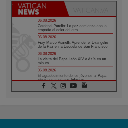
06.08.2026
Cardenal Parolin: La paz comienza con la
empatía al dolor del otro
06.08.2026
Fray Marco Vianelli: Aprender el Evangelio
de la Paz en la Escuela de San Francisco
06.08.2026
La visita del Papa León XIV a Asís en un
minuto
06.08.2026
El agradecimiento de los jóvenes al Papa:
«Hoy nos sentimos Iglesia»
06.08.2026
Líbano: Reanudan los coloquios en Roma en
medio de tensiones y ataques en el sur del
país
06.08.2026
Hiroshima y Nagasaki, 81 años después.
Comienzan "Diez Días Oración por la Paz"
06.08.2026