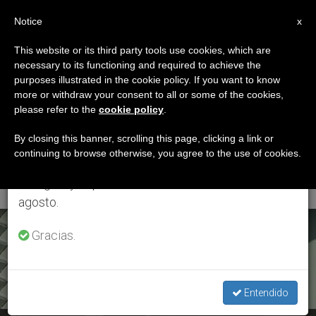
ES
Notice
×
x
Aviso importante
This website or its third party tools use cookies, which are
necessary to its functioning and required to achieve the
Del 27 de julio al 7 de agosto haremos la pausa
ETIQUETA
purposes illustrated in the cookie policy. If you want to know
anual, aprovechando que en el periodo de verano
Posts Tagged ‘angelus
more or withdraw your consent to all or some of the cookies,
please refer to the
cookie policy
.
se generan menos informaciones y también el
8 De Diciembre De
consumo de las mismas disminuye.
By closing this banner, scrolling this page, clicking a link or
continuing to browse otherwise, you agree to the use of cookies.
2016’
Retomamos el trabajo ordinario de las ediciones
en inglés y español de ZENIT el lunes 10 de
agosto.
ÚLTIMAS NOTICIAS
Gracias.
Entendido