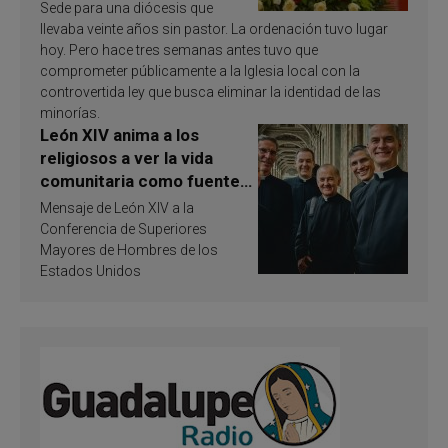
Sede para una diócesis que
llevaba veinte años sin pastor. La ordenación tuvo lugar
hoy. Pero hace tres semanas antes tuvo que
comprometer públicamente a la Iglesia local con la
controvertida ley que busca eliminar la identidad de las
minorías.
León XIV anima a los
religiosos a ver la vida
comunitaria como fuente
de inspiración y
Mensaje de León XIV a la
santificación
Conferencia de Superiores
Mayores de Hombres de los
Estados Unidos