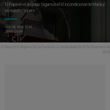
El Papa en el ángelus: Sigamos el 'sí' incondicional de María y
no nuestro 'sí pero…'
DEC 08, 2016 12:45
ZENIT STAFF
El Papa En El Ángelus De La Fiesta De La Inmaculada Del 8 De Diciembre De
2016