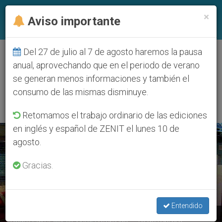
ES
×
Aviso importante
Del 27 de julio al 7 de agosto haremos la pausa
ETIQUETA
anual, aprovechando que en el periodo de verano
Posts Tagged ‘Beato
se generan menos informaciones y también el
Luis Stepinac’
consumo de las mismas disminuye.
Retomamos el trabajo ordinario de las ediciones
en inglés y español de ZENIT el lunes 10 de
ÚLTIMAS NOTICIAS
agosto.
Gracias.
Entendido
Beato Luis (Alojzije Viktor) Stepinac – 10 de febrero