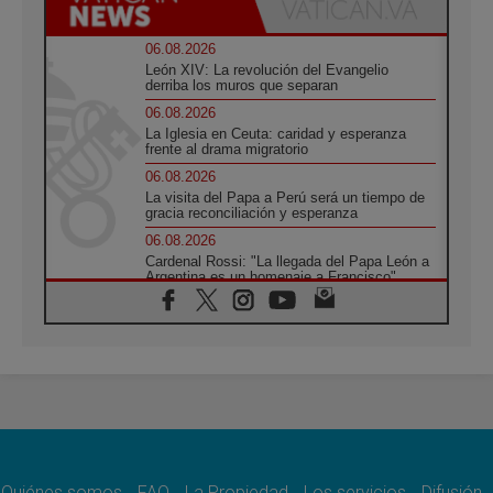
06.08.2026
León XIV: La revolución del Evangelio
derriba los muros que separan
06.08.2026
La Iglesia en Ceuta: caridad y esperanza
frente al drama migratorio
06.08.2026
La visita del Papa a Perú será un tiempo de
gracia reconciliación y esperanza
06.08.2026
Cardenal Rossi: "La llegada del Papa León a
Argentina es un homenaje a Francisco"
06.08.2026
En Asís, León XIV invita a los jóvenes a
«construir la civilización del amor»
05.08.2026
El cardenal Parolin en México: Toda la
sociedad necesita el mensaje del Evangelio
05.08.2026
Santa María la Mayor, Makrickas: La gracia
de Dios desciende sobre el mundo
Quiénes somos
FAQ
La Propiedad
Los servicios
Difusión