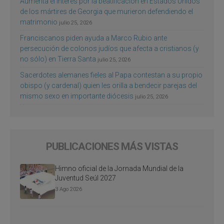
Aumenta el interés por la beatificación en Estados Unidos
de los mártires de Georgia que murieron defendiendo el
matrimonio
julio 25, 2026
Franciscanos piden ayuda a Marco Rubio ante
persecución de colonos judíos que afecta a cristianos (y
no sólo) en Tierra Santa
julio 25, 2026
Sacerdotes alemanes fieles al Papa contestan a su propio
obispo (y cardenal) quien les orilla a bendecir parejas del
mismo sexo en importante diócesis
julio 25, 2026
PUBLICACIONES MÁS VISTAS
Himno oficial de la Jornada Mundial de la
Juventud Seúl 2027
3 Ago 2026