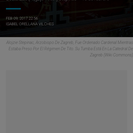
FEB 09, 2017 22:56
ISABEL ORELLANA VILCHES
Alojzie Stepinac, Arzobispo De Zagreb, Fue Ordenado Cardenal Mientras
Estaba Preso Por El Régimen De Tito. Su Tumba Está En La Catedral De
Zagreb (Wiki Commons)