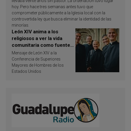
llevaba veinte años sin pastor. La ordenación tuvo lugar
hoy. Pero hace tres semanas antes tuvo que
comprometer públicamente a la Iglesia local con la
controvertida ley que busca eliminar la identidad de las
minorías.
León XIV anima a los
religiosos a ver la vida
comunitaria como fuente
de inspiración y
Mensaje de León XIV a la
santificación
Conferencia de Superiores
Mayores de Hombres de los
Estados Unidos