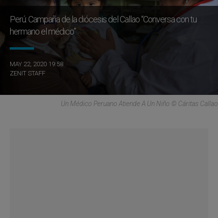
Perú: Campaña de la diócesis del Callao “Conversa con tu
hermano el médico”
MAY 22, 2020 19:58
ZENIT STAFF
Un Médico Peruano Atiende A Un Niño © Cáritas Callao