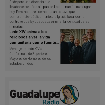
Sede para una diócesis que
llevaba veinte años sin pastor. La ordenación tuvo lugar
hoy. Pero hace tres semanas antes tuvo que
comprometer públicamente a la Iglesia local con la
controvertida ley que busca eliminar la identidad de las
minorías.
León XIV anima a los
religiosos a ver la vida
comunitaria como fuente
de inspiración y
Mensaje de León XIV a la
santificación
Conferencia de Superiores
Mayores de Hombres de los
Estados Unidos