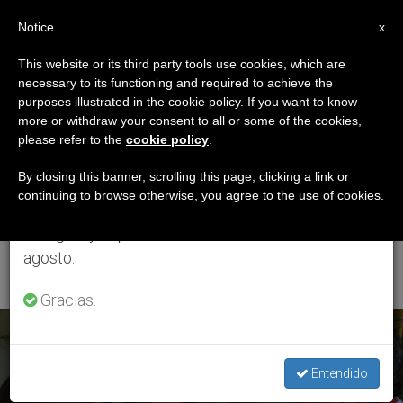
ES
Notice
×
x
Aviso importante
This website or its third party tools use cookies, which are
necessary to its functioning and required to achieve the
Del 27 de julio al 7 de agosto haremos la pausa
ETIQUETA
purposes illustrated in the cookie policy. If you want to know
anual, aprovechando que en el periodo de verano
Posts Tagged
more or withdraw your consent to all or some of the cookies,
please refer to the
cookie policy
.
se generan menos informaciones y también el
‘Comisión Diocesana
consumo de las mismas disminuye.
By closing this banner, scrolling this page, clicking a link or
continuing to browse otherwise, you agree to the use of cookies.
De Pastoral De La
Retomamos el trabajo ordinario de las ediciones
en inglés y español de ZENIT el lunes 10 de
Salud’
agosto.
Gracias.
ÚLTIMAS NOTICIAS
Entendido