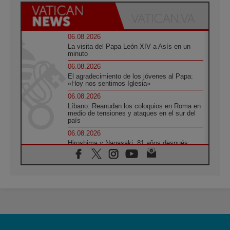
06.08.2026
La visita del Papa León XIV a Asís en un
minuto
06.08.2026
El agradecimiento de los jóvenes al Papa:
«Hoy nos sentimos Iglesia»
06.08.2026
Líbano: Reanudan los coloquios en Roma en
medio de tensiones y ataques en el sur del
país
06.08.2026
Hiroshima y Nagasaki, 81 años después.
Comienzan "Diez Días Oración por la Paz"
06.08.2026
Pizzaballa en Asís: los cristianos quieren
paz
06.08.2026
Sturla: La visita de León XIV será una buena
noticia para todo el Uruguay
06.08.2026