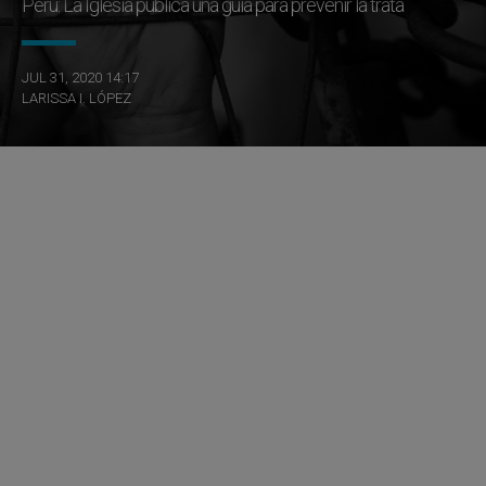
Perú: La Iglesia publica una guía para prevenir la trata
JUL 31, 2020 14:17
LARISSA I. LÓPEZ