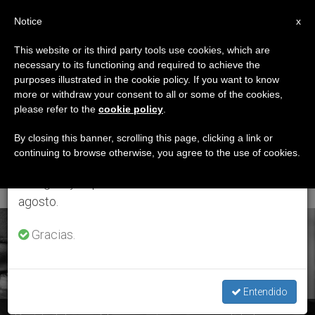
ES
Notice
×
x
Aviso importante
This website or its third party tools use cookies, which are
necessary to its functioning and required to achieve the
Del 27 de julio al 7 de agosto haremos la pausa
ETIQUETA
purposes illustrated in the cookie policy. If you want to know
anual, aprovechando que en el periodo de verano
Posts Tagged
more or withdraw your consent to all or some of the cookies,
please refer to the
cookie policy
.
se generan menos informaciones y también el
‘conferencia Episcopal
consumo de las mismas disminuye.
By closing this banner, scrolling this page, clicking a link or
continuing to browse otherwise, you agree to the use of cookies.
Peruana’
Retomamos el trabajo ordinario de las ediciones
en inglés y español de ZENIT el lunes 10 de
agosto.
ÚLTIMAS NOTICIAS
Gracias.
Entendido