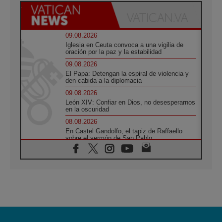
09.08.2026
Iglesia en Ceuta convoca a una vigilia de
oración por la paz y la estabilidad
09.08.2026
El Papa: Detengan la espiral de violencia y
den cabida a la diplomacia
09.08.2026
León XIV: Confiar en Dios, no desesperarnos
en la oscuridad
08.08.2026
En Castel Gandolfo, el tapiz de Raffaello
sobre el sermón de San Pablo
08.08.2026
En Colombia, «la paz no se compra con una
firma»
08.08.2026
En Venezuela celebraron los 416 años del
Santo Cristo de La Grita
08.08.2026
El Papa: en Santa Ágata contemplamos la