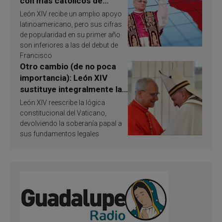
con más católicos de
América Latina en 2026?
León XIV recibe un amplio apoyo
Publican resultados de
latinoamericano, pero sus cifras
investigación
de popularidad en su primer año
son inferiores a las del debut de
Francisco
Otro cambio (de no poca
importancia): León XIV
sustituye integralmente la
ley vaticana de Papa
León XIV reescribe la lógica
Francisco
constitucional del Vaticano,
devolviendo la soberanía papal a
sus fundamentos legales