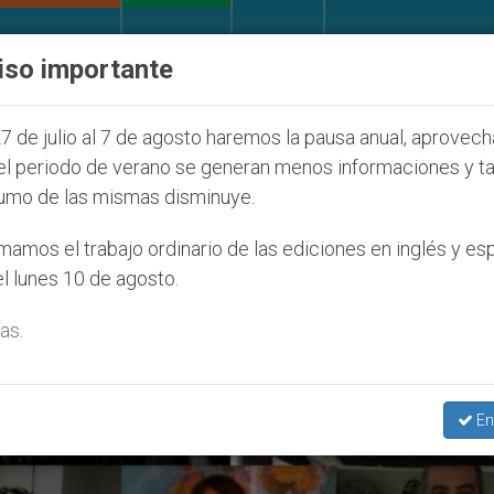
IGLESIA Y MUNDO
DOCUMENTOS
DONATIVOS
iso importante
e la Juventud Seúl 2027
ONU se pronuncia ante
7 de julio al 7 de agosto haremos la pausa anual, aprovec
el periodo de verano se generan menos informaciones y t
umo de las mismas disminuye.
hne Caruana’
amos el trabajo ordinario de las ediciones en inglés y es
l lunes 10 de agosto.
as.
En