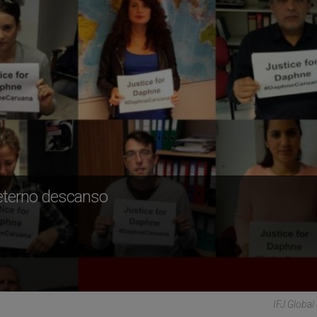
 eterno descanso
IFJ Global