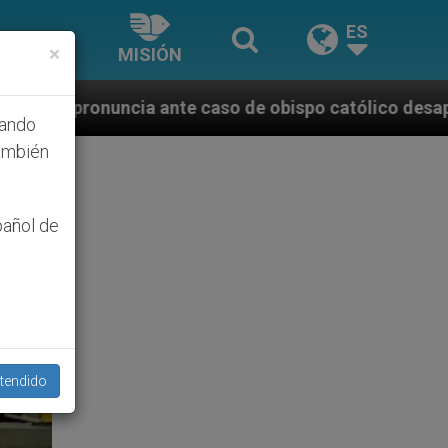
ES
×
MISIÓN
 caso de obispo católico desaparecido por la dictadu
hando
ambién
pañol de
tendido