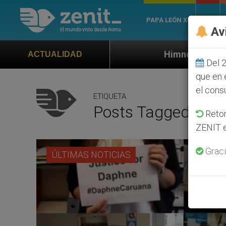
PAPA LEÓN XIV
ROMA
Av
Himno oficial de la Jornada Mundial d
ACTUALIDAD
Del 2
que en 
el cons
ETIQUETA
Posts Tagged ‘Dap
Retom
ZENIT e
Graci
ÚLTIMAS NOTICIAS