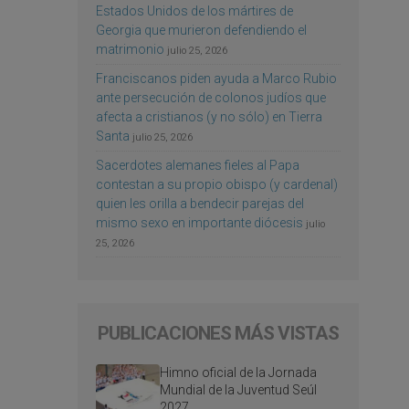
Estados Unidos de los mártires de
Georgia que murieron defendiendo el
matrimonio
julio 25, 2026
Franciscanos piden ayuda a Marco Rubio
ante persecución de colonos judíos que
afecta a cristianos (y no sólo) en Tierra
Santa
julio 25, 2026
Sacerdotes alemanes fieles al Papa
contestan a su propio obispo (y cardenal)
quien les orilla a bendecir parejas del
mismo sexo en importante diócesis
julio
25, 2026
PUBLICACIONES MÁS VISTAS
Himno oficial de la Jornada
Mundial de la Juventud Seúl
2027