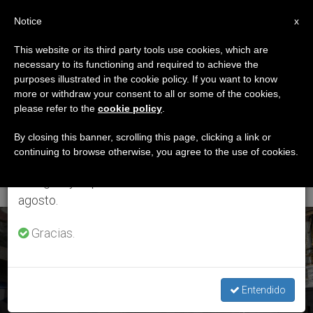
ES
Notice
×
x
Aviso importante
This website or its third party tools use cookies, which are
necessary to its functioning and required to achieve the
Del 27 de julio al 7 de agosto haremos la pausa
ETIQUETA
purposes illustrated in the cookie policy. If you want to know
anual, aprovechando que en el periodo de verano
Posts Tagged ‘Decreto
more or withdraw your consent to all or some of the cookies,
please refer to the
cookie policy
.
se generan menos informaciones y también el
De La Congregación
consumo de las mismas disminuye.
By closing this banner, scrolling this page, clicking a link or
continuing to browse otherwise, you agree to the use of cookies.
Para El Culto Divino’
Retomamos el trabajo ordinario de las ediciones
en inglés y español de ZENIT el lunes 10 de
agosto.
ÚLTIMAS NOTICIAS
Gracias.
Entendido
Año Jubilar Lauretano: El cardenal Parolin lo inaugurará el