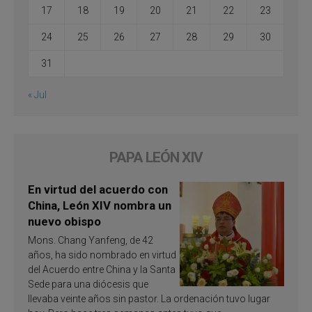
17
18
19
20
21
22
23
24
25
26
27
28
29
30
31
« Jul
PAPA LEÓN XIV
En virtud del acuerdo con
China, León XIV nombra un
nuevo obispo
Mons. Chang Yanfeng, de 42
años, ha sido nombrado en virtud
del Acuerdo entre China y la Santa
Sede para una diócesis que
llevaba veinte años sin pastor. La ordenación tuvo lugar