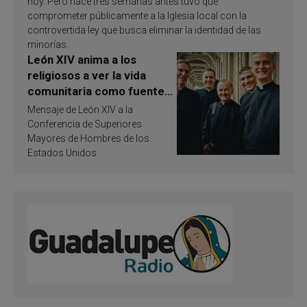
hoy. Pero hace tres semanas antes tuvo que
comprometer públicamente a la Iglesia local con la
controvertida ley que busca eliminar la identidad de las
minorías.
León XIV anima a los
religiosos a ver la vida
comunitaria como fuente
de inspiración y
Mensaje de León XIV a la
santificación
Conferencia de Superiores
Mayores de Hombres de los
Estados Unidos