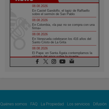
08.08.2026
En Castel Gandolfo, el tapiz de Raffaello
sobre el sermón de San Pablo
08.08.2026
En Colombia, «la paz no se compra con una
firma»
08.08.2026
En Venezuela celebraron los 416 años del
Santo Cristo de La Grita
08.08.2026
El Papa: en Santa Ágata contemplamos la
victoria del amor sobre la muerte
08.08.2026
León XIV visitará el Santuario de la Madre
del Buen Consejo de Genazzano
07.08.2026
Filipinas: el Vicariato Apostólico de Calapán
se convierte en diócesis
07.08.2026
Honduras: Los desplazados invisibles de una
crisis olvidada
Quiénes somos
FAQ
La Propiedad
Los servicios
Difusión
07.08.2026