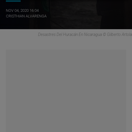
NOV 04, 2020 16:04
CRISTHIAN ALVARENGA
Desastres Del Huracán En Nicaragua © Gilberto Artola