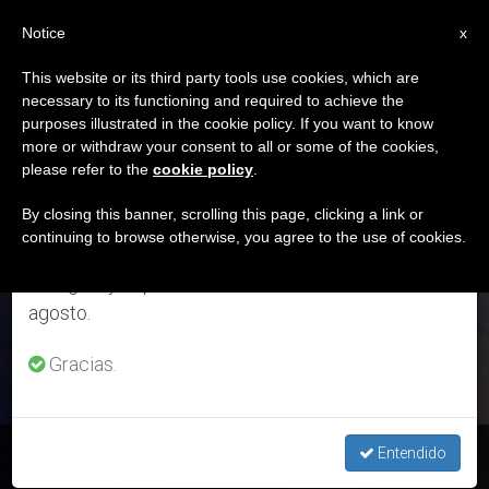
ES
Notice
×
x
Aviso importante
This website or its third party tools use cookies, which are
necessary to its functioning and required to achieve the
Del 27 de julio al 7 de agosto haremos la pausa
ETIQUETA
purposes illustrated in the cookie policy. If you want to know
anual, aprovechando que en el periodo de verano
Posts Tagged
more or withdraw your consent to all or some of the cookies,
please refer to the
cookie policy
.
se generan menos informaciones y también el
‘diócesis De Siuna’
consumo de las mismas disminuye.
By closing this banner, scrolling this page, clicking a link or
continuing to browse otherwise, you agree to the use of cookies.
Retomamos el trabajo ordinario de las ediciones
en inglés y español de ZENIT el lunes 10 de
ÚLTIMAS NOTICIAS
agosto.
Gracias.
Nicaragua: Eta, el huracán que causa incertidumbre
Entendido