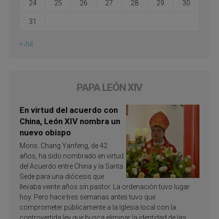
24
25
26
27
28
29
30
31
« Jul
PAPA LEÓN XIV
En virtud del acuerdo con
China, León XIV nombra un
nuevo obispo
Mons. Chang Yanfeng, de 42
años, ha sido nombrado en virtud
del Acuerdo entre China y la Santa
Sede para una diócesis que
llevaba veinte años sin pastor. La ordenación tuvo lugar
hoy. Pero hace tres semanas antes tuvo que
comprometer públicamente a la Iglesia local con la
controvertida ley que busca eliminar la identidad de las