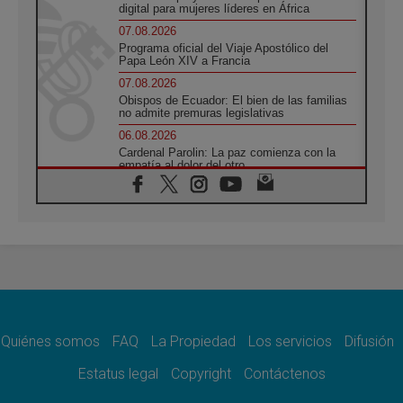
digital para mujeres líderes en África
07.08.2026
Programa oficial del Viaje Apostólico del
Papa León XIV a Francia
07.08.2026
Obispos de Ecuador: El bien de las familias
no admite premuras legislativas
06.08.2026
Cardenal Parolin: La paz comienza con la
empatía al dolor del otro
06.08.2026
Fray Marco Vianelli: Aprender el Evangelio
de la Paz en la Escuela de San Francisco
06.08.2026
La visita del Papa León XIV a Asís en un
minuto
06.08.2026
El agradecimiento de los jóvenes al Papa:
«Hoy nos sentimos Iglesia»
Quiénes somos
FAQ
La Propiedad
Los servicios
Difusión
06.08.2026
Líbano: Reanudan los coloquios en Roma en
Estatus legal
Copyright
Contáctenos
medio de tensiones y ataques en el sur del
país