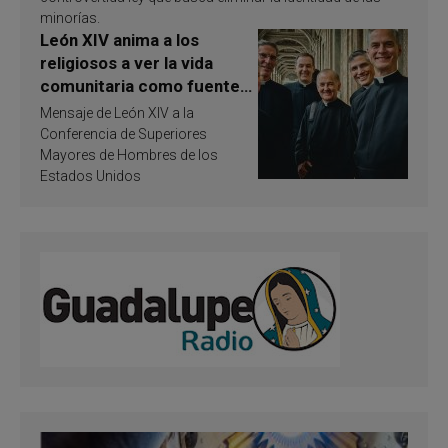
minorías.
León XIV anima a los
religiosos a ver la vida
comunitaria como fuente
de inspiración y
Mensaje de León XIV a la
santificación
Conferencia de Superiores
Mayores de Hombres de los
Estados Unidos