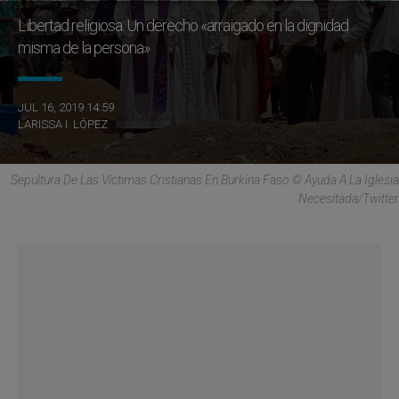
Libertad religiosa: Un derecho «arraigado en la dignidad
misma de la persona»
JUL 16, 2019 14:59
LARISSA I. LÓPEZ
Sepultura De Las Víctimas Cristianas En Burkina Faso © Ayuda A La Iglesia
Necesitada/Twitter