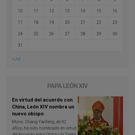
10
11
12
13
14
15
16
17
18
19
20
21
22
23
24
25
26
27
28
29
30
31
« Jul
PAPA LEÓN XIV
En virtud del acuerdo con
China, León XIV nombra un
nuevo obispo
Mons. Chang Yanfeng, de 42
años, ha sido nombrado en virtud
del Acuerdo entre China y la Santa