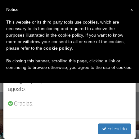
ES
Notice
×
x
Aviso importante
This website or its third party tools use cookies, which are
necessary to its functioning and required to achieve the
Del 27 de julio al 7 de agosto haremos la pausa
ETIQUETA
purposes illustrated in the cookie policy. If you want to know
anual, aprovechando que en el periodo de verano
Posts Tagged
more or withdraw your consent to all or some of the cookies,
please refer to the
cookie policy
.
se generan menos informaciones y también el
‘discriminación Y
consumo de las mismas disminuye.
By closing this banner, scrolling this page, clicking a link or
continuing to browse otherwise, you agree to the use of cookies.
Persecución Religiosa’
Retomamos el trabajo ordinario de las ediciones
en inglés y español de ZENIT el lunes 10 de
agosto.
ÚLTIMAS NOTICIAS
Gracias.
Entendido