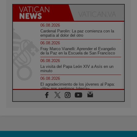
06.08.2026
Cardenal Parolin: La paz comienza con la
empatía al dolor del otro
06.08.2026
Fray Marco Vianelli: Aprender el Evangelio
de la Paz en la Escuela de San Francisco
06.08.2026
La visita del Papa León XIV a Asís en un
minuto
06.08.2026
El agradecimiento de los jóvenes al Papa:
«Hoy nos sentimos Iglesia»
06.08.2026
Líbano: Reanudan los coloquios en Roma en
medio de tensiones y ataques en el sur del
país
06.08.2026
Hiroshima y Nagasaki, 81 años después.
Comienzan "Diez Días Oración por la Paz"
06.08.2026