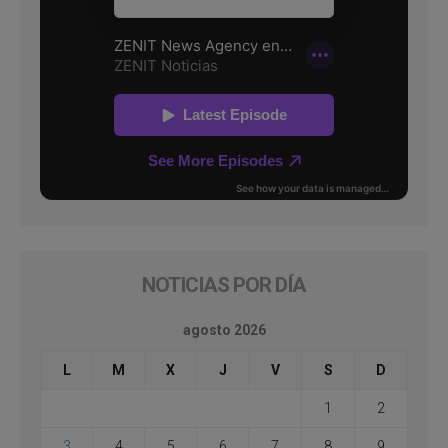
NOTICIAS POR DÍA
agosto 2026
L
M
X
J
V
S
D
1
2
3
4
5
6
7
8
9