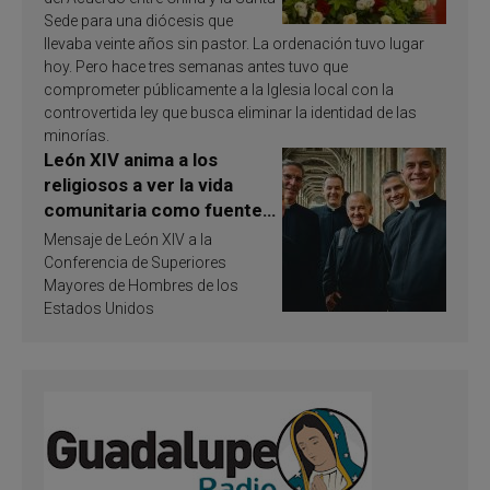
Sede para una diócesis que
llevaba veinte años sin pastor. La ordenación tuvo lugar
hoy. Pero hace tres semanas antes tuvo que
comprometer públicamente a la Iglesia local con la
controvertida ley que busca eliminar la identidad de las
minorías.
León XIV anima a los
religiosos a ver la vida
comunitaria como fuente
de inspiración y
Mensaje de León XIV a la
santificación
Conferencia de Superiores
Mayores de Hombres de los
Estados Unidos