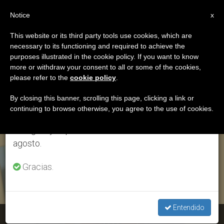
ES
Notice
×
x
Aviso importante
This website or its third party tools use cookies, which are
necessary to its functioning and required to achieve the
Del 27 de julio al 7 de agosto haremos la pausa
ETIQUETA
purposes illustrated in the cookie policy. If you want to know
anual, aprovechando que en el periodo de verano
Posts Tagged
more or withdraw your consent to all or some of the cookies,
please refer to the
cookie policy
.
se generan menos informaciones y también el
‘entrevista Paulinos’
consumo de las mismas disminuye.
By closing this banner, scrolling this page, clicking a link or
continuing to browse otherwise, you agree to the use of cookies.
Retomamos el trabajo ordinario de las ediciones
en inglés y español de ZENIT el lunes 10 de
ÚLTIMAS NOTICIAS
agosto.
Gracias.
Entendido
Los paulinos refuerzan su presencia en el Cono Sur de