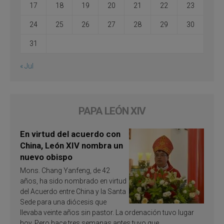
17
18
19
20
21
22
23
24
25
26
27
28
29
30
31
« Jul
PAPA LEÓN XIV
En virtud del acuerdo con
China, León XIV nombra un
nuevo obispo
Mons. Chang Yanfeng, de 42
años, ha sido nombrado en virtud
del Acuerdo entre China y la Santa
Sede para una diócesis que
llevaba veinte años sin pastor. La ordenación tuvo lugar
hoy. Pero hace tres semanas antes tuvo que