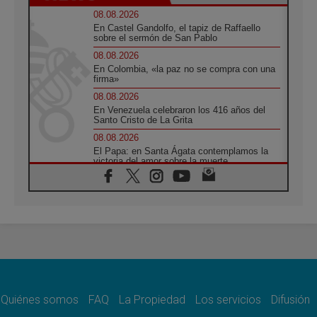
08.08.2026
En Castel Gandolfo, el tapiz de Raffaello
sobre el sermón de San Pablo
08.08.2026
En Colombia, «la paz no se compra con una
firma»
08.08.2026
En Venezuela celebraron los 416 años del
Santo Cristo de La Grita
08.08.2026
El Papa: en Santa Ágata contemplamos la
victoria del amor sobre la muerte
08.08.2026
León XIV visitará el Santuario de la Madre
del Buen Consejo de Genazzano
07.08.2026
Filipinas: el Vicariato Apostólico de Calapán
se convierte en diócesis
07.08.2026
Honduras: Los desplazados invisibles de una
crisis olvidada
Quiénes somos
FAQ
La Propiedad
Los servicios
Difusión
07.08.2026
Bokalic: "En Argentina el Papa León señalará