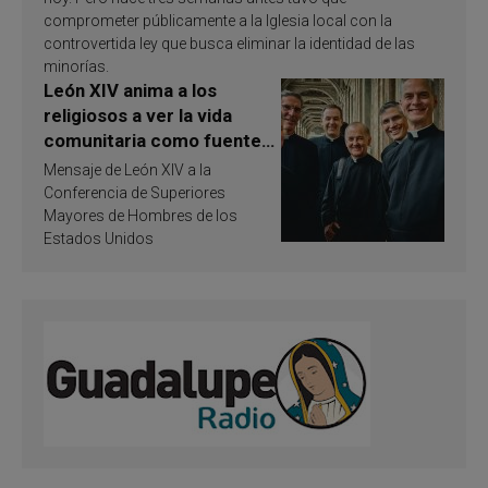
comprometer públicamente a la Iglesia local con la
controvertida ley que busca eliminar la identidad de las
minorías.
León XIV anima a los
religiosos a ver la vida
comunitaria como fuente
de inspiración y
Mensaje de León XIV a la
santificación
Conferencia de Superiores
Mayores de Hombres de los
Estados Unidos