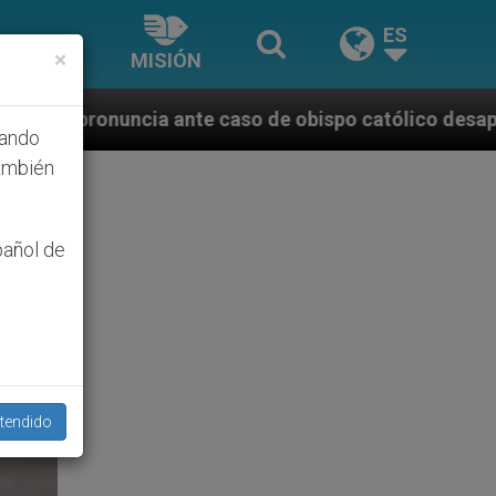
ES
×
MISIÓN
aso de obispo católico desaparecido por la dictadura
hando
ambién
pañol de
tendido