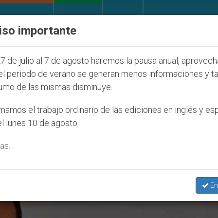
IGLESIA Y MUNDO
DOCUMENTOS
DONATIVOS
iso importante
la Juventud Seúl 2027
ONU se pronuncia ante c
7 de julio al 7 de agosto haremos la pausa anual, aprovec
el periodo de verano se generan menos informaciones y t
umo de las mismas disminuye.
rquía De Zakho’
amos el trabajo ordinario de las ediciones en inglés y es
l lunes 10 de agosto.
as.
En