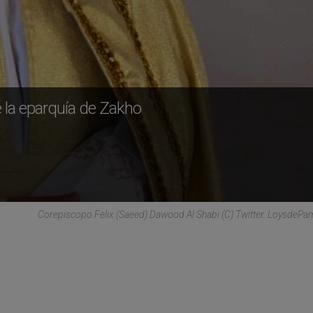
de la eparquía de Zakho
Corepiscopo Felix (Saeed) Dawood Al Shabi (C) Twitter. LoysdeP