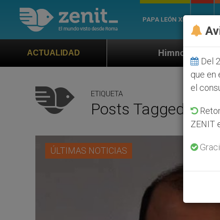
PAPA LEÓN XIV
ROMA
Av
Himno oficial de la Jornada Mundial de 
ACTUALIDAD
Del 2
que en 
el cons
ETIQUETA
Posts Tagged ‘epa
Retom
ZENIT e
Graci
ÚLTIMAS NOTICIAS