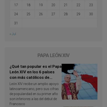
17
18
19
20
21
22
23
24
25
26
27
28
29
30
31
« Jul
PAPA LEÓN XIV
¿Qué tan popular es el Papa
León XIV en los 6 países
con más católicos de
América Latina en 2026?
León XIV recibe un amplio apoyo
Publican resultados de
latinoamericano, pero sus cifras
investigación
de popularidad en su primer año
son inferiores a las del debut de
Francisco