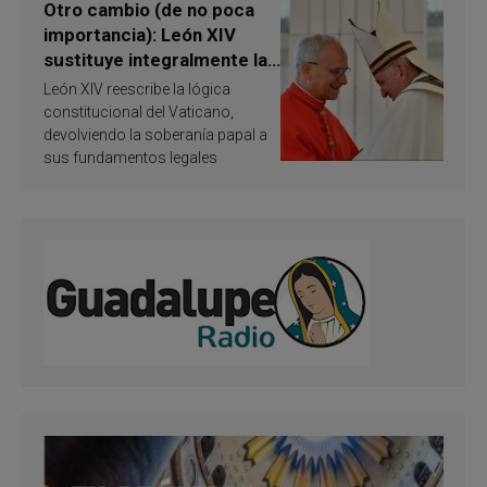
Otro cambio (de no poca
importancia): León XIV
sustituye integralmente la
ley vaticana de Papa
León XIV reescribe la lógica
Francisco
constitucional del Vaticano,
devolviendo la soberanía papal a
sus fundamentos legales