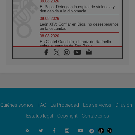
09.08.2026
El Papa: Detengan la espiral de violencia y
den cabida a la diplomacia
09.08.2026
León XIV: Confiar en Dios, no desesperarnos
en la oscuridad
08.08.2026
En Castel Gandolfo, el tapiz de Raffaello
sobre el sermón de San Pablo
08.08.2026
En Colombia, «la paz no se compra con una
firma»
08.08.2026
En Venezuela celebraron los 416 años del
Santo Cristo de La Grita
08.08.2026
El Papa: en Santa Ágata contemplamos la
victoria del amor sobre la muerte
Quiénes somos
FAQ
La Propiedad
Los servicios
Difusión
08.08.2026
León XIV visitará el Santuario de la Madre
Estatus legal
Copyright
Contáctenos
del Buen Consejo de Genazzano
07.08.2026
Filipinas: el Vicariato Apostólico de Calapán
se convierte en diócesis