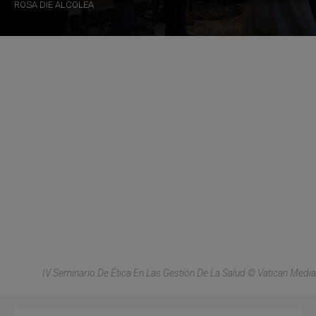
ROSA DIE ALCOLEA
IV Seminario De Ética En Las Gestión De La Salud © Vatican Media