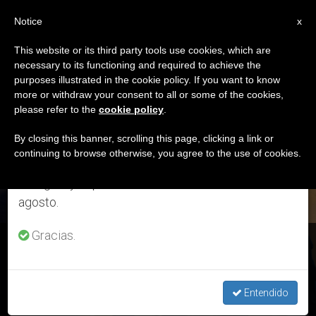
ES
Notice
×
x
Aviso importante
This website or its third party tools use cookies, which are
necessary to its functioning and required to achieve the
Del 27 de julio al 7 de agosto haremos la pausa
ETIQUETA
purposes illustrated in the cookie policy. If you want to know
anual, aprovechando que en el periodo de verano
Posts Tagged ‘ética’
more or withdraw your consent to all or some of the cookies,
please refer to the
cookie policy
.
se generan menos informaciones y también el
consumo de las mismas disminuye.
By closing this banner, scrolling this page, clicking a link or
continuing to browse otherwise, you agree to the use of cookies.
ÚLTIMAS NOTICIAS
Retomamos el trabajo ordinario de las ediciones
en inglés y español de ZENIT el lunes 10 de
agosto.
Gracias.
Milagro, cuidado y confianza: El Papa da tres claves para
tratar al enfermo
Entendido
OCT 01, 2018 18:11