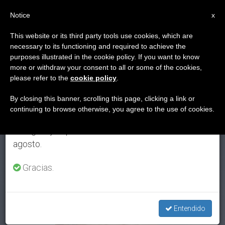
ES
Notice
×
x
Aviso importante
This website or its third party tools use cookies, which are
necessary to its functioning and required to achieve the
Del 27 de julio al 7 de agosto haremos la pausa
ETIQUETA
purposes illustrated in the cookie policy. If you want to know
anual, aprovechando que en el periodo de verano
Posts Tagged ‘Europa
more or withdraw your consent to all or some of the cookies,
please refer to the
cookie policy
.
se generan menos informaciones y también el
Occidental’
consumo de las mismas disminuye.
By closing this banner, scrolling this page, clicking a link or
continuing to browse otherwise, you agree to the use of cookies.
Retomamos el trabajo ordinario de las ediciones
en inglés y español de ZENIT el lunes 10 de
ÚLTIMAS NOTICIAS
agosto.
Gracias.
Entendido