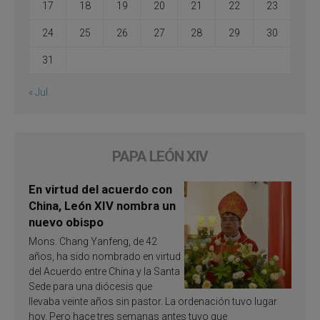
17
18
19
20
21
22
23
24
25
26
27
28
29
30
31
« Jul
PAPA LEÓN XIV
En virtud del acuerdo con
China, León XIV nombra un
nuevo obispo
Mons. Chang Yanfeng, de 42
años, ha sido nombrado en virtud
del Acuerdo entre China y la Santa
Sede para una diócesis que
llevaba veinte años sin pastor. La ordenación tuvo lugar
hoy. Pero hace tres semanas antes tuvo que