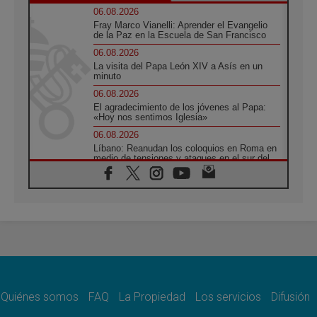
06.08.2026
Fray Marco Vianelli: Aprender el Evangelio
de la Paz en la Escuela de San Francisco
06.08.2026
La visita del Papa León XIV a Asís en un
minuto
06.08.2026
El agradecimiento de los jóvenes al Papa:
«Hoy nos sentimos Iglesia»
06.08.2026
Líbano: Reanudan los coloquios en Roma en
medio de tensiones y ataques en el sur del
país
06.08.2026
Hiroshima y Nagasaki, 81 años después.
Comienzan "Diez Días Oración por la Paz"
06.08.2026
Pizzaballa en Asís: los cristianos quieren
paz
06.08.2026
Sturla: La visita de León XIV será una buena
noticia para todo el Uruguay
Quiénes somos
FAQ
La Propiedad
Los servicios
Difusión
06.08.2026