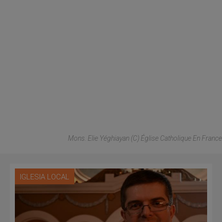
Mons. Elie Yéghiayan (C) Église Catholique En France
IGLESIA LOCAL