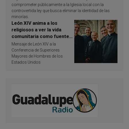
comprometer públicamente a la Iglesia local con la
controvertida ley que busca eliminar la identidad de las
minorías.
León XIV anima a los
religiosos a ver la vida
comunitaria como fuente
de inspiración y
Mensaje de León XIV a la
santificación
Conferencia de Superiores
Mayores de Hombres de los
Estados Unidos