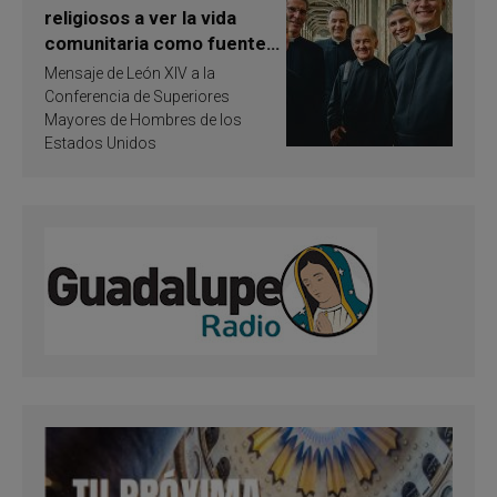
religiosos a ver la vida
comunitaria como fuente
de inspiración y
Mensaje de León XIV a la
santificación
Conferencia de Superiores
Mayores de Hombres de los
Estados Unidos