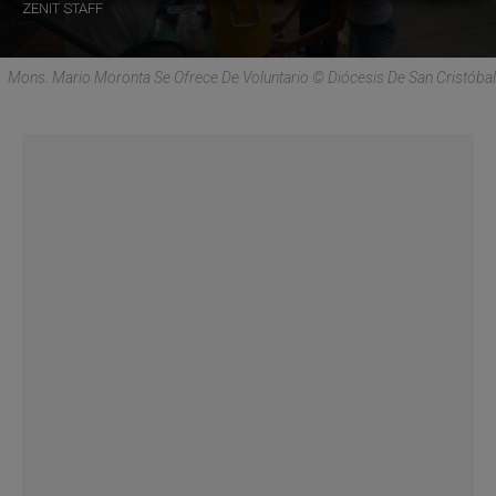
ZENIT STAFF
Mons. Mario Moronta Se Ofrece De Voluntario © Diócesis De San Cristóbal