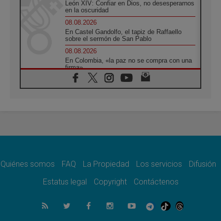
León XIV: Confiar en Dios, no desesperarnos
en la oscuridad
08.08.2026
En Castel Gandolfo, el tapiz de Raffaello
sobre el sermón de San Pablo
08.08.2026
En Colombia, «la paz no se compra con una
firma»
08.08.2026
En Venezuela celebraron los 416 años del
Santo Cristo de La Grita
08.08.2026
El Papa: en Santa Ágata contemplamos la
victoria del amor sobre la muerte
08.08.2026
León XIV visitará el Santuario de la Madre
del Buen Consejo de Genazzano
Quiénes somos
FAQ
La Propiedad
Los servicios
Difusión
07.08.2026
Filipinas: el Vicariato Apostólico de Calapán
Estatus legal
Copyright
Contáctenos
se convierte en diócesis
07.08.2026
Honduras: Los desplazados invisibles de una
crisis olvidada