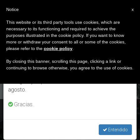
ES
Notice
×
x
Aviso importante
This website or its third party tools use cookies, which are
necessary to its functioning and required to achieve the
Del 27 de julio al 7 de agosto haremos la pausa
ETIQUETA
purposes illustrated in the cookie policy. If you want to know
anual, aprovechando que en el periodo de verano
Posts Tagged
more or withdraw your consent to all or some of the cookies,
please refer to the
cookie policy
.
se generan menos informaciones y también el
‘Hospital Central’
consumo de las mismas disminuye.
By closing this banner, scrolling this page, clicking a link or
continuing to browse otherwise, you agree to the use of cookies.
Retomamos el trabajo ordinario de las ediciones
en inglés y español de ZENIT el lunes 10 de
ÚLTIMAS NOTICIAS
agosto.
Gracias.
Venezuela: El obispo de San Cristóbal celebró la Navidad
con los enfermos del Hospital Central
Entendido
DEC 27, 2019 15:40