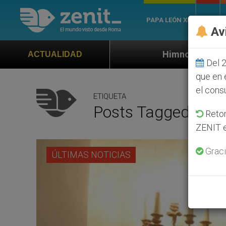
PAPA LEÓN XIV
ROMA
Av
Himno oficial de la Jornada Mundial de l
ACTUALIDAD
Del 2
que en 
el cons
ETIQUETA
Posts Tagged ‘Jor
Retom
ZENIT e
Graci
ÚLTIMAS NOTICIAS