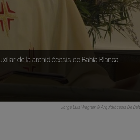
xiliar de la archidiócesis de Bahía Blanca
Jorge Luis Wagner © Arquidiócesis De Bah