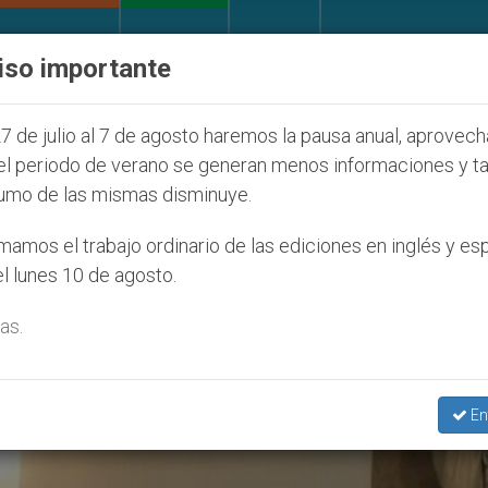
IGLESIA Y MUNDO
DOCUMENTOS
DONATIVOS
iso importante
a Juventud Seúl 2027
ONU se pronuncia ante ca
7 de julio al 7 de agosto haremos la pausa anual, aprovec
el periodo de verano se generan menos informaciones y t
umo de las mismas disminuye.
ge Luis Wagner’
amos el trabajo ordinario de las ediciones en inglés y es
l lunes 10 de agosto.
as.
En