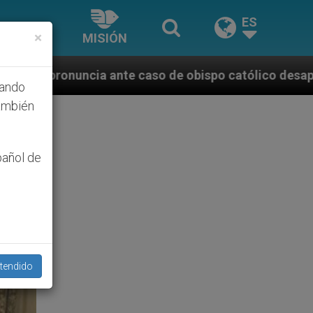
ES
×
MISIÓN
so de obispo católico desaparecido por la dictadura 
hando
ambién
pañol de
tendido