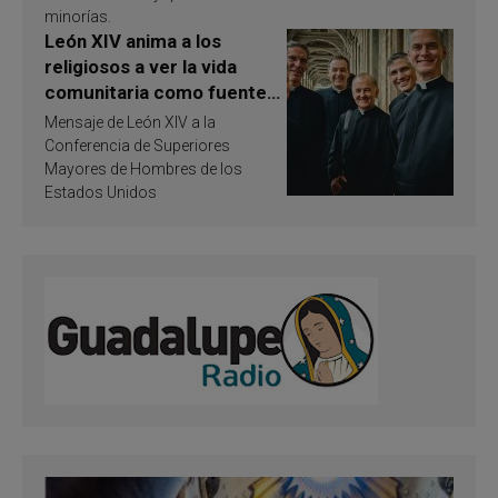
minorías.
León XIV anima a los
religiosos a ver la vida
comunitaria como fuente
de inspiración y
Mensaje de León XIV a la
santificación
Conferencia de Superiores
Mayores de Hombres de los
Estados Unidos