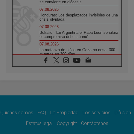
se convierte en diócesis
07.08.2026
Honduras: Los desplazados invisibles de una
crisis olvidada
07.08.2026
Bokalic: "En Argentina el Papa León señalará
el compromiso del cristiano"
07.08.2026
La matanza de niños en Gaza no cesa: 300
muertos en 300 días
07.08.2026
Tagle: La guerra desfigura el mundo, solo la
revelación de Dios lo transfigura
07.08.2026
Presentada la Trienal de Arte de las
Universidades Católicas: «Exercises in
Empathy»
07.08.2026
Fortunatus Nwachukwu: la comunicación
como misión al servicio del Evangelio
Quiénes somos
FAQ
La Propiedad
Los servicios
Difusión
07.08.2026
Estatus legal
Copyright
Contáctenos
SIGNIS 2026, dar voz a las religiosas en el
espacio público