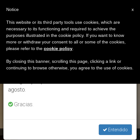
ES
Notice
×
x
Aviso importante
This website or its third party tools use cookies, which are
necessary to its functioning and required to achieve the
Del 27 de julio al 7 de agosto haremos la pausa
ETIQUETA
purposes illustrated in the cookie policy. If you want to know
anual, aprovechando que en el periodo de verano
Posts Tagged ‘proceso
more or withdraw your consent to all or some of the cookies,
please refer to the
cookie policy
.
se generan menos informaciones y también el
Diocesano’
consumo de las mismas disminuye.
By closing this banner, scrolling this page, clicking a link or
continuing to browse otherwise, you agree to the use of cookies.
Retomamos el trabajo ordinario de las ediciones
en inglés y español de ZENIT el lunes 10 de
ÚLTIMAS NOTICIAS
agosto.
Gracias.
Entendido
Apertura oficial de la causa de beatificación del P. Jacques