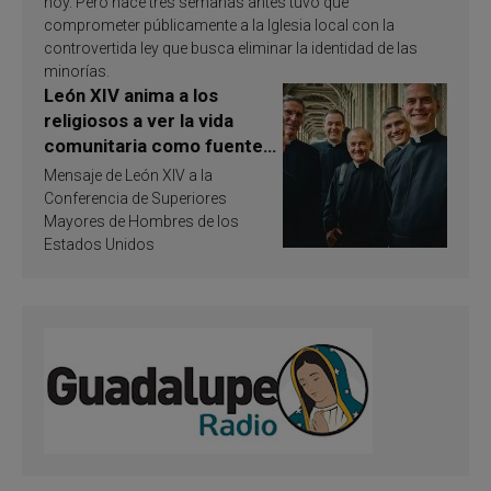
hoy. Pero hace tres semanas antes tuvo que
comprometer públicamente a la Iglesia local con la
controvertida ley que busca eliminar la identidad de las
minorías.
León XIV anima a los
religiosos a ver la vida
comunitaria como fuente
de inspiración y
Mensaje de León XIV a la
santificación
Conferencia de Superiores
Mayores de Hombres de los
Estados Unidos