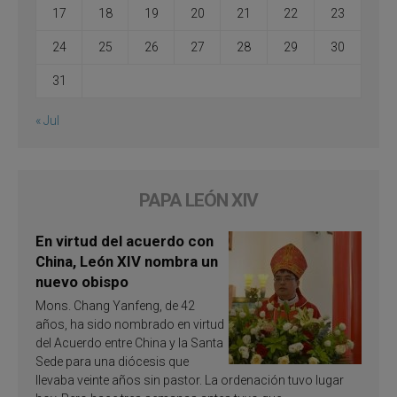
17
18
19
20
21
22
23
24
25
26
27
28
29
30
31
« Jul
PAPA LEÓN XIV
En virtud del acuerdo con
China, León XIV nombra un
nuevo obispo
Mons. Chang Yanfeng, de 42
años, ha sido nombrado en virtud
del Acuerdo entre China y la Santa
Sede para una diócesis que
llevaba veinte años sin pastor. La ordenación tuvo lugar