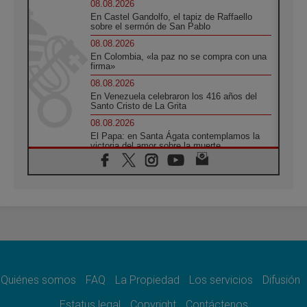
08.08.2026
En Castel Gandolfo, el tapiz de Raffaello
sobre el sermón de San Pablo
08.08.2026
En Colombia, «la paz no se compra con una
firma»
08.08.2026
En Venezuela celebraron los 416 años del
Santo Cristo de La Grita
08.08.2026
El Papa: en Santa Ágata contemplamos la
victoria del amor sobre la muerte
08.08.2026
León XIV visitará el Santuario de la Madre
del Buen Consejo de Genazzano
07.08.2026
Filipinas: el Vicariato Apostólico de Calapán
se convierte en diócesis
07.08.2026
Honduras: Los desplazados invisibles de una
crisis olvidada
Quiénes somos
FAQ
La Propiedad
Los servicios
Difusión
07.08.2026
Bokalic: "En Argentina el Papa León señalará
Estatus legal
Copyright
Contáctenos
el compromiso del cristiano"