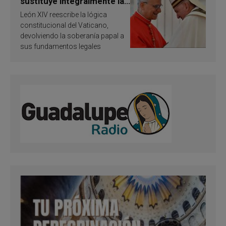
sustituye integralmente la
ley vaticana de Papa
León XIV reescribe la lógica
Francisco
constitucional del Vaticano,
devolviendo la soberanía papal a
sus fundamentos legales