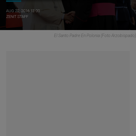
AUG 22, 2016 13:00
ZENIT STAFF
El Santo Padre En Polonia (Foto Arzobispado)