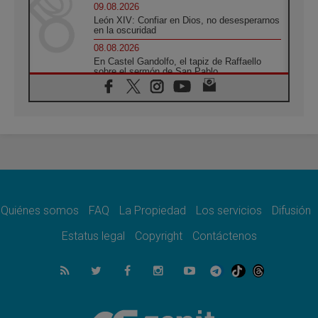
09.08.2026
León XIV: Confiar en Dios, no desesperarnos
en la oscuridad
08.08.2026
En Castel Gandolfo, el tapiz de Raffaello
sobre el sermón de San Pablo
08.08.2026
En Colombia, «la paz no se compra con una
firma»
08.08.2026
En Venezuela celebraron los 416 años del
Santo Cristo de La Grita
08.08.2026
El Papa: en Santa Ágata contemplamos la
victoria del amor sobre la muerte
Quiénes somos
FAQ
La Propiedad
Los servicios
Difusión
08.08.2026
León XIV visitará el Santuario de la Madre
Estatus legal
Copyright
Contáctenos
del Buen Consejo de Genazzano
07.08.2026
Filipinas: el Vicariato Apostólico de Calapán
se convierte en diócesis
07.08.2026
Honduras: Los desplazados invisibles de una