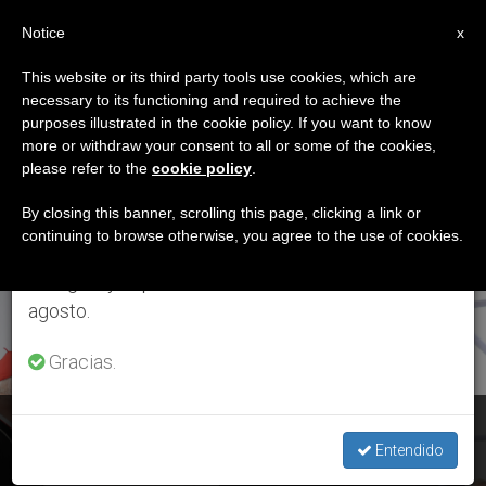
ES
Notice
×
x
Aviso importante
This website or its third party tools use cookies, which are
necessary to its functioning and required to achieve the
Del 27 de julio al 7 de agosto haremos la pausa
ETIQUETA
purposes illustrated in the cookie policy. If you want to know
anual, aprovechando que en el periodo de verano
Posts Tagged
more or withdraw your consent to all or some of the cookies,
please refer to the
cookie policy
.
se generan menos informaciones y también el
‘Stanislaw Dziwisz’
consumo de las mismas disminuye.
By closing this banner, scrolling this page, clicking a link or
continuing to browse otherwise, you agree to the use of cookies.
Retomamos el trabajo ordinario de las ediciones
en inglés y español de ZENIT el lunes 10 de
ÚLTIMAS NOTICIAS
agosto.
Gracias.
El Santo Padre le agradece a la Iglesia polaca el esfuerzo
para la JMJ y en su visita
Entendido