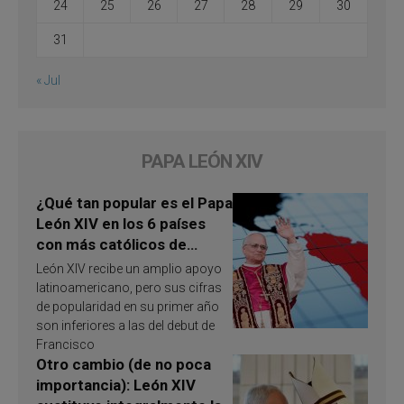
24
25
26
27
28
29
30
31
« Jul
PAPA LEÓN XIV
¿Qué tan popular es el Papa
León XIV en los 6 países
con más católicos de
América Latina en 2026?
León XIV recibe un amplio apoyo
Publican resultados de
latinoamericano, pero sus cifras
investigación
de popularidad en su primer año
son inferiores a las del debut de
Francisco
Otro cambio (de no poca
importancia): León XIV